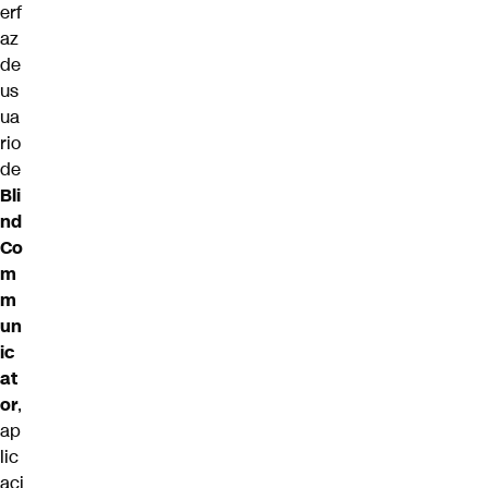
erf
az
de
us
ua
rio
de
Bli
nd
Co
m
m
un
ic
at
or
,
ap
lic
aci