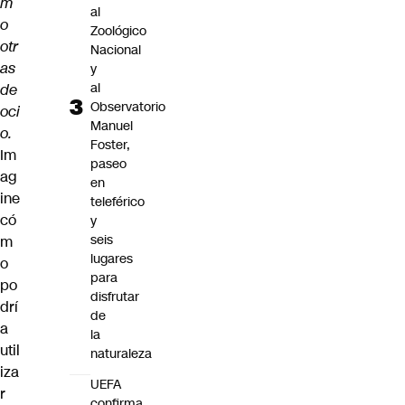
m
al
o
Zoológico
otr
Nacional
as
y
al
de
Observatorio
oci
Manuel
o.
Foster,
Im
paseo
ag
en
ine
teleférico
có
y
seis
m
lugares
o
para
po
disfrutar
drí
de
a
la
util
naturaleza
iza
UEFA
r
confirma