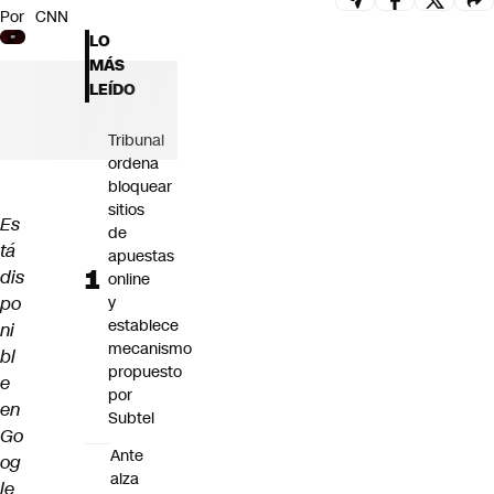
Por
CNN
Futuro 360
LO
Opinión
MÁS
LEÍDO
Tribunal
ordena
bloquear
sitios
Es
de
tá
apuestas
dis
online
po
y
establece
ni
mecanismo
bl
propuesto
e
por
en
Subtel
Go
Ante
og
alza
le