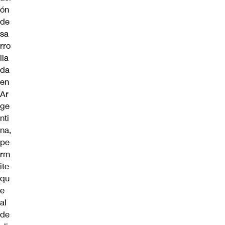
ón
de
sa
rro
lla
da
en
Ar
ge
nti
na,
pe
rm
ite
qu
e
al
de