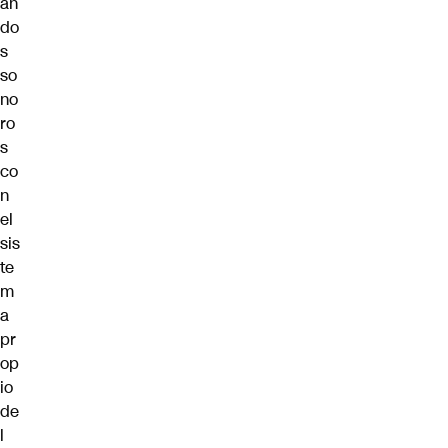
an
do
s
so
no
ro
s
co
n
el
sis
te
m
a
pr
op
io
de
l