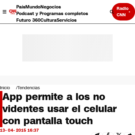
País
Mundo
Negocios
Radio
Podcast y Programas completos
CNN
Futuro 360
Cultura
Servicios
País
Mundo
Negocios
Inicio
Tendencias
App permite a los no
Deportes
Programas completos
videntes usar el celular
Cultura
Servicios
con pantalla touch
Bits
CNN Data
13- 04- 2015 16:37
CNN tiempo