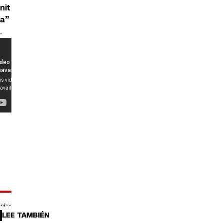
nit
a”
.
LEE TAMBIÉN