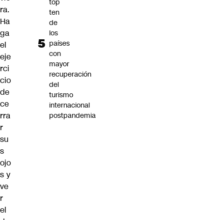
top
ra.
ten
Ha
de
ga
los
países
el
con
eje
mayor
rci
recuperación
cio
del
de
turismo
ce
internacional
rra
postpandemia
r
su
s
ojo
s y
ve
r
el