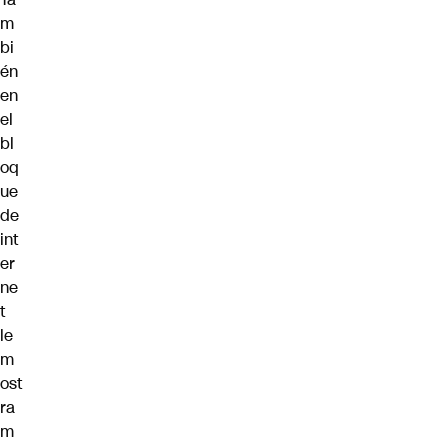
m
bi
én
en
el
bl
oq
ue
de
int
er
ne
t
le
m
ost
ra
m