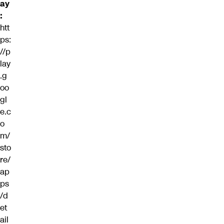
ay
:
htt
ps:
//p
lay
.g
oo
gl
e.c
o
m/
sto
re/
ap
ps
/d
et
ail