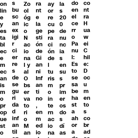
s
co
do
ra
on
Zo
ay
la
bu
nt
en
nt
lin
ol
or
s
sc
ra
el
e
e
óg
re
20
an
H
ce
la
y
ic
cu
0
ex
ua
rr
ge
es
o
pe
de
igi
w
o
sti
ta
N
ra
nu
r
ei
Pa
ón
bl
ac
ci
nc
ci
C
nu
de
ec
io
ón
ia
er
hil
l:
Gi
e
na
de
s
re
e:
Es
an
m
l y
l
en
s
D
to
ni
ec
al
tu
su
de
oc
se
Inf
an
O
ris
s
se
u
sa
an
is
bs
m
pr
gu
m
be
ti
m
er
o
im
ri
en
ha
no
o
va
in
er
da
to
st
,
pr
to
te
os
d
s
a
en
op
ri
rn
do
inf
co
ah
m
ue
o
ac
s
an
br
or
ed
st
M
io
dí
til
ad
a
io
o
an
na
as