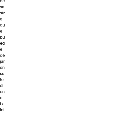
de
sa
str
e
qu
e
pu
ed
e
de
jar
en
su
tel
éf
on
o.
La
int