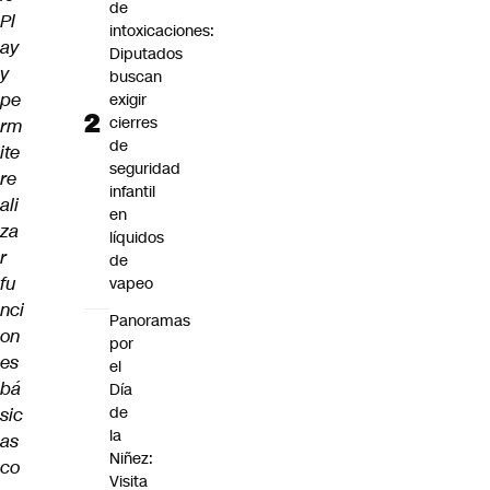
de
Pl
intoxicaciones:
ay
Diputados
y
buscan
pe
exigir
cierres
rm
de
ite
seguridad
re
infantil
ali
en
za
líquidos
r
de
fu
vapeo
nci
Panoramas
on
por
es
el
bá
Día
de
sic
la
as
Niñez:
co
Visita