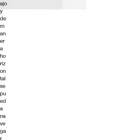
ajo
y
de
m
an
er
a
ho
riz
on
tal
se
pu
ed
a
na
ve
ga
r,