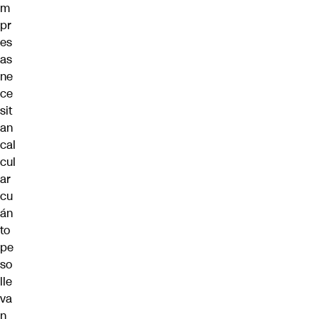
m
pr
es
as
ne
ce
sit
an
cal
cul
ar
cu
án
to
pe
so
lle
va
n