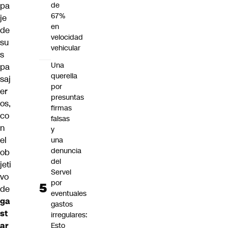
pa
de
67%
je
en
de
velocidad
su
vehicular
s
Una
pa
querella
saj
por
er
presuntas
os,
firmas
co
falsas
n
y
el
una
denuncia
ob
del
jeti
Servel
vo
por
de
eventuales
ga
gastos
st
irregulares:
ar
Esto