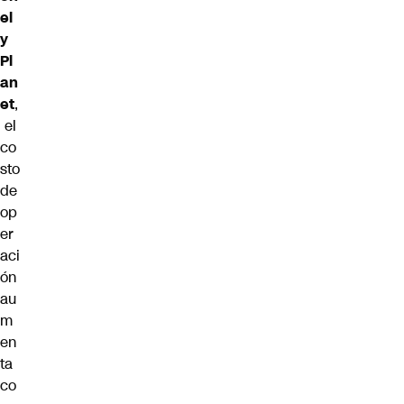
el
y
Pl
an
et
,
el
co
sto
de
op
er
aci
ón
au
m
en
ta
co