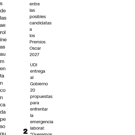
s
entre
de
las
posibles
las
candidatas
ae
a
rol
los
íne
Premios
as
Oscar
au
2027
m
UDI
en
entrega
ta
al
n
Gobierno
co
20
propuestas
n
para
ca
enfrentar
da
la
pe
emergencia
so
laboral:
qu
“Queremos