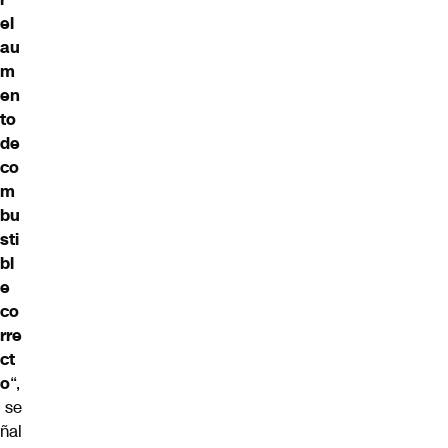
el
au
m
en
to
de
co
m
bu
sti
bl
e
co
rre
ct
o
“,
se
ñal