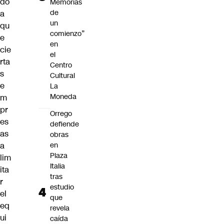
do
Memorias
de
a
un
qu
comienzo”
e
en
cie
el
rta
Centro
s
Cultural
e
La
Moneda
m
pr
Orrego
es
defiende
as
obras
a
en
Plaza
lim
Italia
ita
tras
r
estudio
el
que
eq
revela
ui
caída