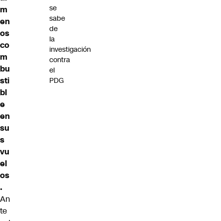
se
m
sabe
en
de
os
la
co
investigación
m
contra
bu
el
sti
PDG
bl
e
en
su
s
vu
el
os
.
An
te