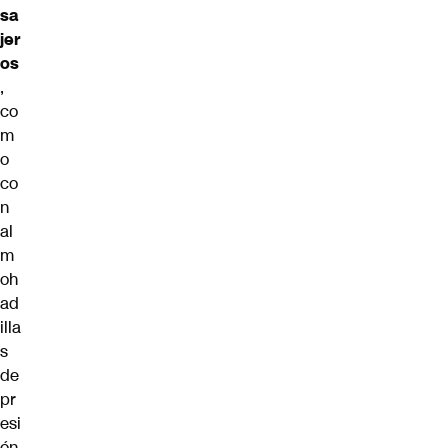
sa
jer
os
,
co
m
o
co
n
al
m
oh
ad
illa
s
de
pr
esi
ón