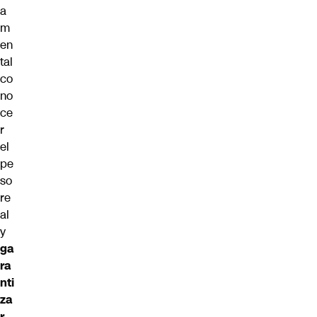
a
m
en
tal
co
no
ce
r
el
pe
so
re
al
y
ga
ra
nti
za
r