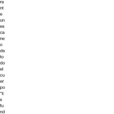
ra
nt
e
un
es
ca
ne
o
de
to
do
el
cu
er
po
“E
s
fu
nd