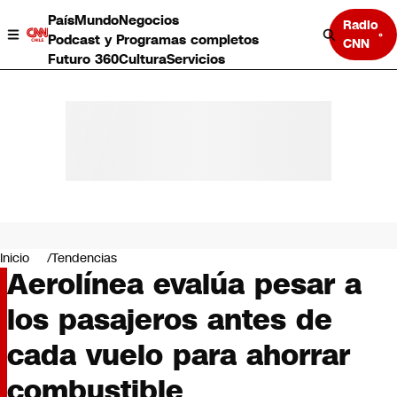
País
Mundo
Negocios
Radio
Podcast y Programas completos
CNN
Futuro 360
Cultura
Servicios
País
Mundo
Negocios
Inicio
Tendencias
Aerolínea evalúa pesar a
Deportes
Programas completos
los pasajeros antes de
Cultura
Servicios
cada vuelo para ahorrar
Bits
CNN Data
combustible
CNN tiempo