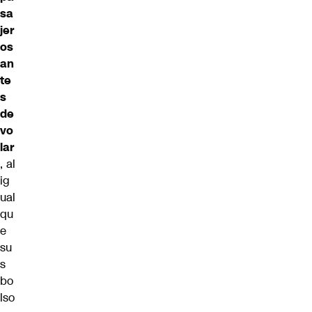
sa
jer
os
an
te
s
de
vo
lar
, al
ig
ual
qu
e
su
s
bo
lso