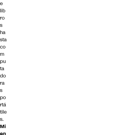
e
lib
ro
s
ha
sta
co
m
pu
ta
do
ra
s
po
rtá
tile
s.
Mi
en