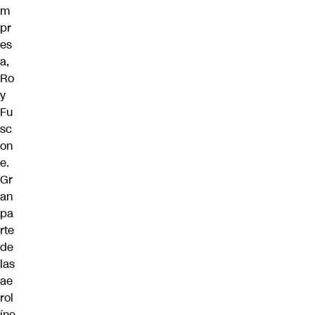
m
pr
es
a,
Ro
y
Fu
sc
on
e.
Gr
an
pa
rte
de
las
ae
rol
íne