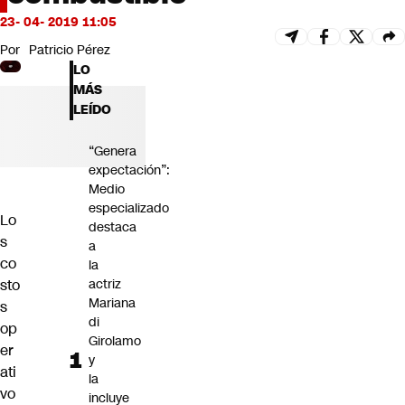
Futuro 360
23- 04- 2019 11:05
Opinión
Por
Patricio Pérez
LO
MÁS
LEÍDO
“Genera
expectación”:
Medio
especializado
Lo
destaca
s
a
co
la
sto
actriz
Mariana
s
di
op
Girolamo
er
y
ati
la
vo
incluye