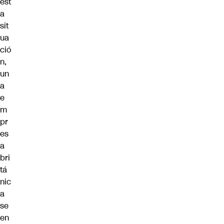
est
a
sit
ua
ció
n,
un
a
e
m
pr
es
a
bri
tá
nic
a
se
en