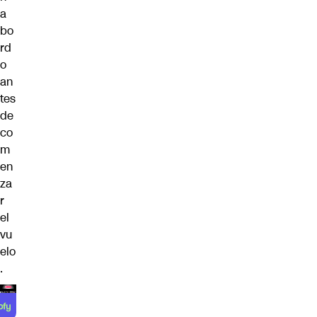
a
bo
rd
o
an
tes
de
co
m
en
za
r
el
vu
elo
.