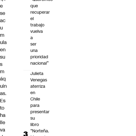
e
que
recuperar
se
el
ac
trabajo
u
vuelva
m
a
ula
ser
en
una
su
prioridad
nacional”
s
m
Julieta
áq
Venegas
uin
aterriza
en
as.
Chile
Es
para
to
presentar
ha
su
lle
libro
va
“Norteña.