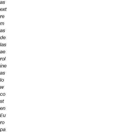
as
ext
re
m
as
de
las
ae
rol
íne
as
lo
w
co
st
en
Eu
ro
pa