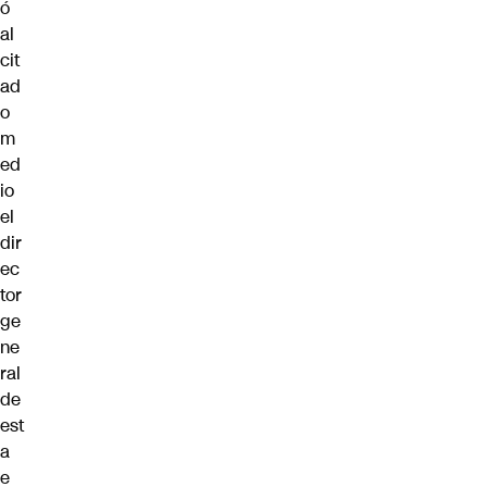
ó
al
cit
ad
o
m
ed
io
el
dir
ec
tor
ge
ne
ral
de
est
a
e