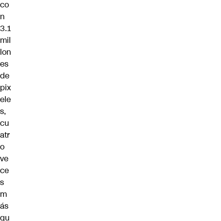
co
n
3.1
mil
lon
es
de
pix
ele
s,
cu
atr
o
ve
ce
s
m
ás
qu