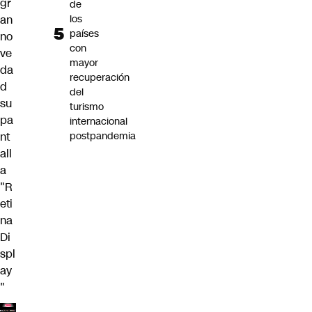
gr
de
an
los
países
no
con
ve
mayor
da
recuperación
d
del
su
turismo
pa
internacional
nt
postpandemia
all
a
"R
eti
na
Di
spl
ay
"