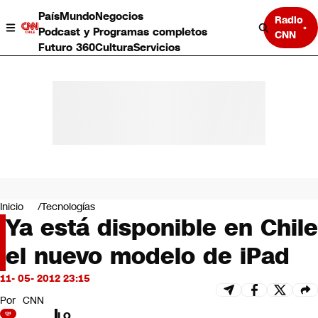
País
Mundo
Negocios
Radio
Podcast y Programas completos
CNN
Futuro 360
Cultura
Servicios
País
Mundo
Negocios
Inicio
Tecnologías
Ya está disponible en Chile
Deportes
Programas completos
el nuevo modelo de iPad
Cultura
Servicios
11- 05- 2012 23:15
Bits
CNN Data
Por
CNN
CNN tiempo
LO