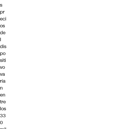
s
pr
eci
os
de
l
dis
po
siti
vo
va
ría
n
en
tre
los
33
0