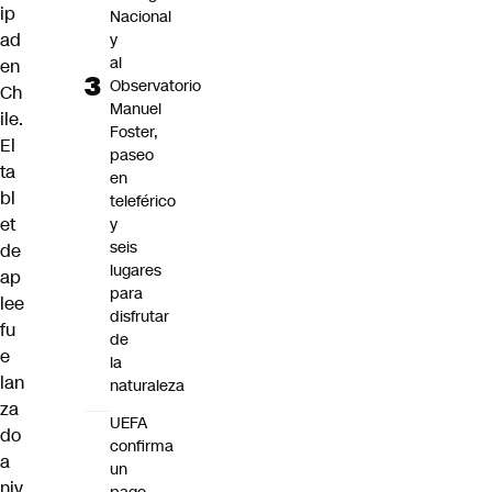
ip
Nacional
ad
y
al
en
Observatorio
Ch
Manuel
ile.
Foster,
El
paseo
ta
en
bl
teleférico
et
y
seis
de
lugares
ap
para
lee
disfrutar
fu
de
e
la
lan
naturaleza
za
UEFA
do
confirma
a
un
niv