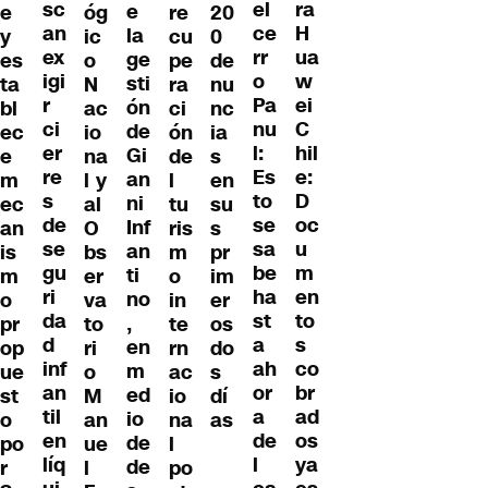
sc
ra
el
e
e
óg
re
20
an
H
ce
la
y
ic
cu
0
ex
ua
rr
ge
es
o
pe
de
igi
w
o
sti
ta
N
ra
nu
r
ei
Pa
ón
bl
ac
ci
nc
ci
C
nu
de
ec
io
ón
ia
er
hil
l:
Gi
e
na
de
s
re
e:
Es
an
m
l y
l
en
s
D
to
ni
ec
al
tu
su
de
oc
se
Inf
an
O
ris
s
se
u
sa
an
is
bs
m
pr
gu
m
be
ti
m
er
o
im
ri
en
ha
no
o
va
in
er
da
to
st
,
pr
to
te
os
d
s
a
en
op
ri
rn
do
inf
co
ah
m
ue
o
ac
s
an
br
or
ed
st
M
io
dí
til
ad
a
io
o
an
na
as
en
os
de
de
po
ue
l
líq
ya
l
de
r
l
po