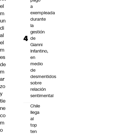
pago
el
a
exempleada
m
durante
un
la
di
gestión
al
de
el
Gianni
m
Infantino,
es
en
medio
de
de
m
desmentidos
ar
sobre
zo
relación
y
sentimental
tie
Chile
ne
llega
co
al
m
top
o
ten