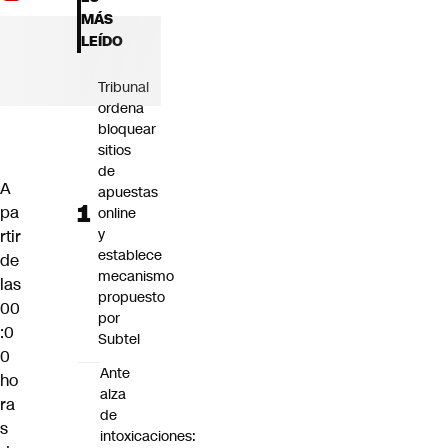
Futuro 360
MÁS
Opinión
LEÍDO
Tribunal
ordena
bloquear
sitios
de
A
apuestas
pa
online
y
rtir
establece
de
mecanismo
las
propuesto
00
por
:0
Subtel
0
Ante
ho
alza
ra
de
s
intoxicaciones: