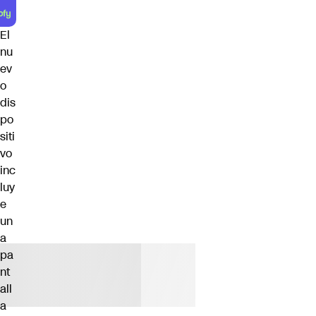
El
nu
ev
o
dis
po
siti
vo
inc
luy
e
un
a
pa
nt
all
a