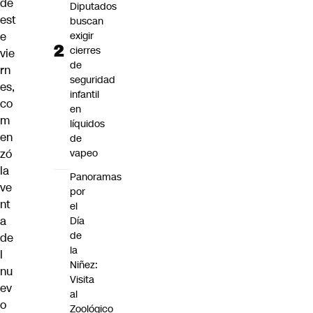
de
Diputados
est
buscan
e
exigir
cierres
vie
de
rn
seguridad
es,
infantil
co
en
m
líquidos
en
de
zó
vapeo
la
Panoramas
ve
por
nt
el
a
Día
de
de
la
l
Niñez:
nu
Visita
ev
al
o
Zoológico