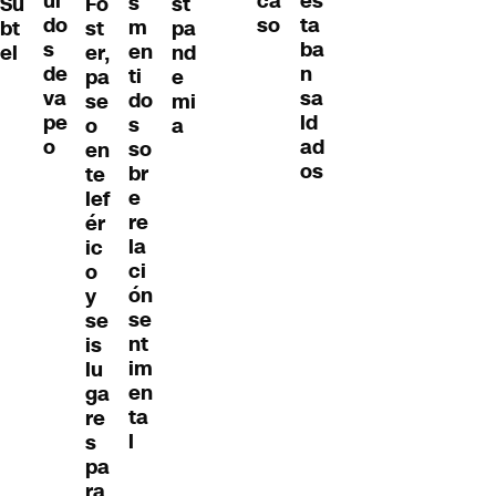
ui
es
ca
s
Su
Fo
st
do
ta
so
m
bt
st
pa
s
ba
en
el
er,
nd
de
n
ti
pa
e
va
sa
do
se
mi
pe
ld
s
o
a
o
ad
so
en
os
br
te
e
lef
re
ér
la
ic
ci
o
ón
y
se
se
nt
is
im
lu
en
ga
ta
re
l
s
pa
ra