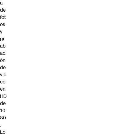
a
de
fot
os
y
gr
ab
aci
ón
de
vid
eo
en
HD
de
10
80
.
Lo