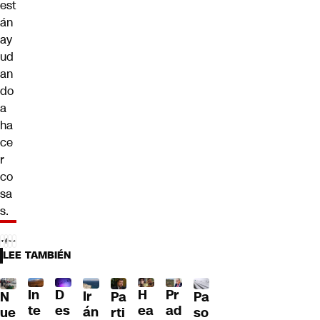
est
án
ay
ud
an
do
a
ha
ce
r
co
sa
s.
LEE TAMBIÉN
D
In
H
Pr
Ir
Pa
N
Pa
es
te
ea
ad
án
so
ue
rti