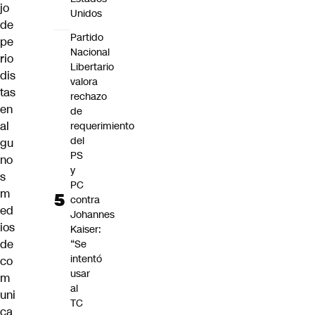
jo
Unidos
de
Partido
pe
Nacional
rio
Libertario
dis
valora
tas
rechazo
en
de
al
requerimiento
del
gu
PS
no
y
s
PC
m
contra
ed
Johannes
ios
Kaiser:
de
“Se
intentó
co
usar
m
al
uni
TC
ca