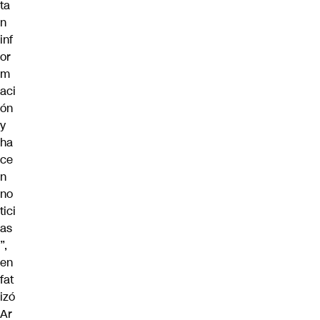
ta
n
inf
or
m
aci
ón
y
ha
ce
n
no
tici
as
”,
en
fat
izó
Ar