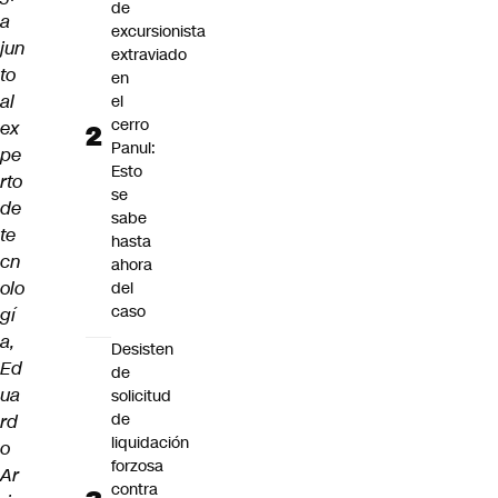
de
a
excursionista
jun
extraviado
to
en
al
el
cerro
ex
Panul:
pe
Esto
rto
se
de
sabe
te
hasta
cn
ahora
olo
del
caso
gí
a,
Desisten
Ed
de
ua
solicitud
de
rd
liquidación
o
forzosa
Ar
contra