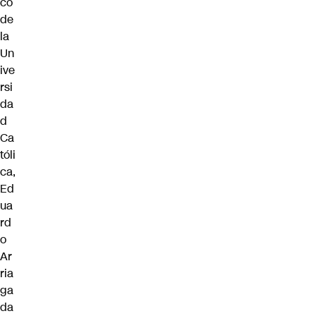
co
de
la
Un
ive
rsi
da
d
Ca
tóli
ca,
Ed
ua
rd
o
Ar
ria
ga
da