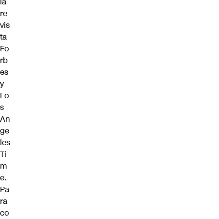
la
re
vis
ta
Fo
rb
es
y
Lo
s
An
ge
les
Ti
m
e.
Pa
ra
co