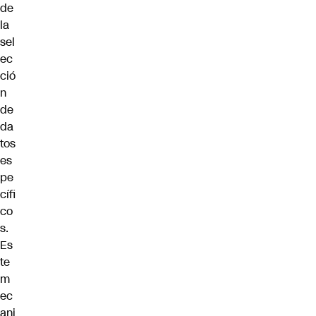
de
la
sel
ec
ció
n
de
da
tos
es
pe
cífi
co
s.
Es
te
m
ec
ani