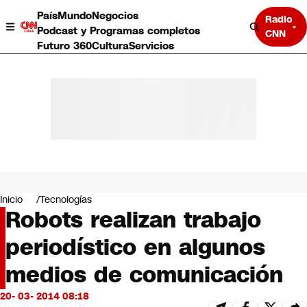
País
Mundo
Negocios
Radio
Podcast y Programas completos
CNN
Futuro 360
Cultura
Servicios
País
Mundo
Negocios
Inicio
Tecnologías
Robots realizan trabajo
Deportes
Programas completos
periodístico en algunos
Cultura
Servicios
medios de comunicación
Bits
CNN Data
20- 03- 2014 08:18
CNN tiempo