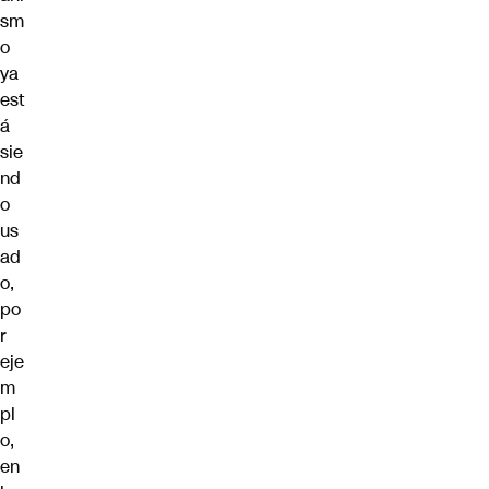
sm
o
ya
est
á
sie
nd
o
us
ad
o,
po
r
eje
m
pl
o,
en