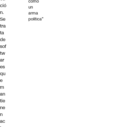
como
ció
un
n.
arma
Se
política”
tra
ta
de
sof
tw
ar
es
qu
e
m
an
tie
ne
n
ac