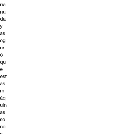
ria
ga
da
y
as
eg
ur
ó
qu
e
est
as
m
áq
uin
as
se
no
s