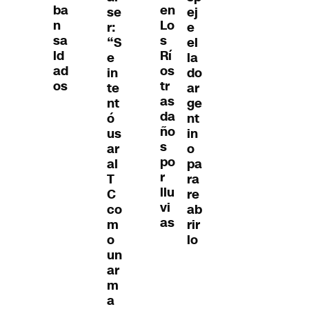
ba
en
ej
se
n
Lo
e
r:
sa
s
el
“S
ld
Rí
la
e
ad
os
do
in
os
tr
ar
te
as
ge
nt
da
nt
ó
ño
in
us
s
o
ar
po
pa
al
r
ra
T
llu
re
C
vi
ab
co
as
rir
m
lo
o
un
ar
m
a