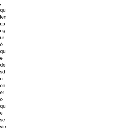
,
qu
ien
as
eg
ur
ó
qu
e
de
sd
e
en
er
o
qu
e
se
vie