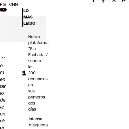
Por
CNN
Futuro 360
LO
Opinión
MÁS
LEÍDO
Nueva
plataforma
“Sin
Fachadas”
C
supera
o
las
m
200
en
denuncias
en
tar
sus
io
primeros
de
dos
te
días
cn
Intensa
olo
búsqueda
gí