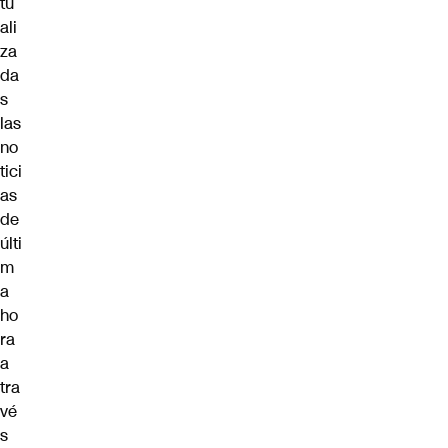
tu
ali
za
da
s
las
no
tici
as
de
últi
m
a
ho
ra
a
tra
vé
s