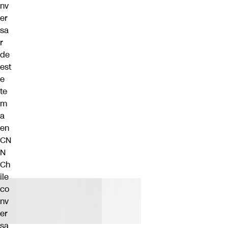
nv
er
sa
r
de
est
e
te
m
a
en
CN
N
Ch
ile
co
nv
er
sa