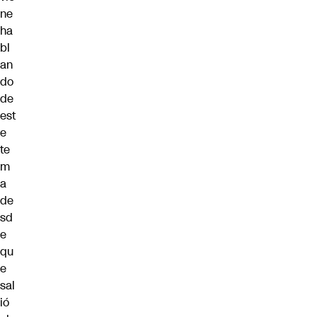
ne
ha
bl
an
do
de
est
e
te
m
a
de
sd
e
qu
e
sal
ió