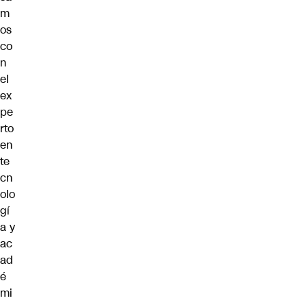
m
os
co
n
el
ex
pe
rto
en
te
cn
olo
gí
a y
ac
ad
é
mi