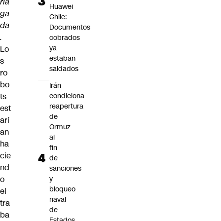
ria
Huawei
ga
Chile:
da
Documentos
.
cobrados
ya
Lo
estaban
s
saldados
ro
bo
Irán
ts
condiciona
reapertura
est
de
arí
Ormuz
an
al
ha
fin
cie
de
nd
sanciones
o
y
bloqueo
el
naval
tra
de
ba
Estados