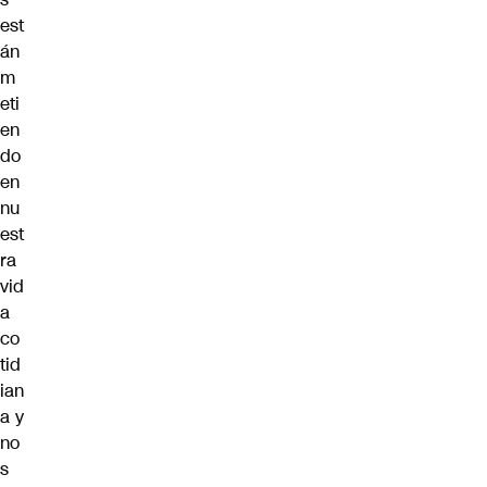
est
án
m
eti
en
do
en
nu
est
ra
vid
a
co
tid
ian
a y
no
s