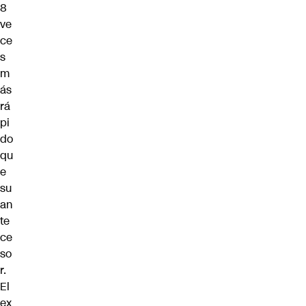
8
ve
ce
s
m
ás
rá
pi
do
qu
e
su
an
te
ce
so
r.
El
ex