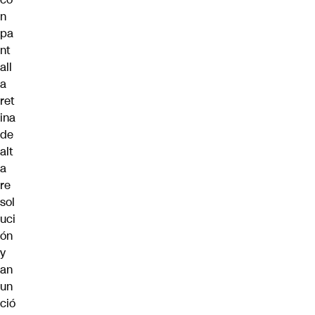
n
pa
nt
all
a
ret
ina
de
alt
a
re
sol
uci
ón
y
an
un
ció