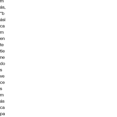
m
ás,
“b
ási
ca
m
en
te
tie
ne
do
s
ve
ce
s
m
ás
ca
pa