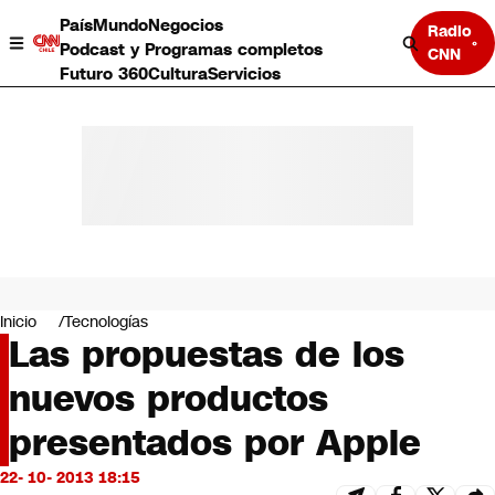
País
Mundo
Negocios
Radio
Podcast y Programas completos
CNN
Futuro 360
Cultura
Servicios
País
Mundo
Negocios
Inicio
Tecnologías
Las propuestas de los
Deportes
Programas completos
nuevos productos
Cultura
Servicios
presentados por Apple
Bits
CNN Data
22- 10- 2013 18:15
CNN tiempo