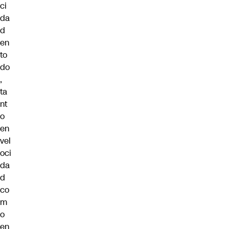
ci
da
d
en
to
do
,
ta
nt
o
en
vel
oci
da
d
co
m
o
en