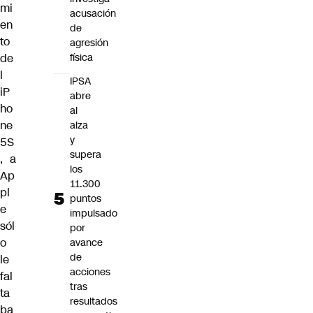
mi
acusación
en
de
to
agresión
de
física
l
IPSA
iP
abre
ho
al
ne
alza
y
5S
supera
, a
los
Ap
11.300
pl
puntos
e
impulsado
sól
por
o
avance
de
le
acciones
fal
tras
ta
resultados
ba