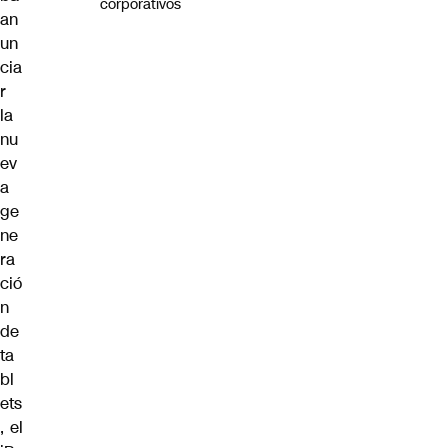
corporativos
an
un
cia
r
la
nu
ev
a
ge
ne
ra
ció
n
de
ta
bl
ets
, el