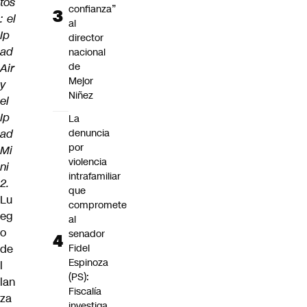
tos
confianza”
: el
al
Ip
director
ad
nacional
de
Air
Mejor
y
Niñez
el
Ip
La
ad
denuncia
por
Mi
violencia
ni
intrafamiliar
2.
que
Lu
compromete
eg
al
o
senador
de
Fidel
Espinoza
l
(PS):
lan
Fiscalía
za
investiga