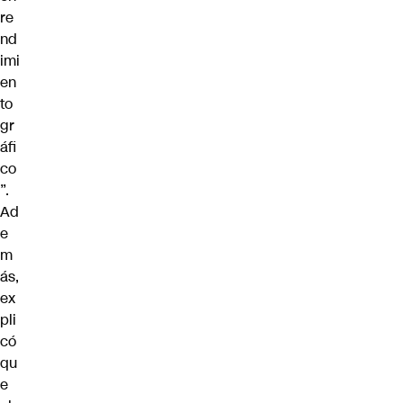
re
nd
imi
en
to
gr
áfi
co
”.
Ad
e
m
ás,
ex
pli
có
qu
e