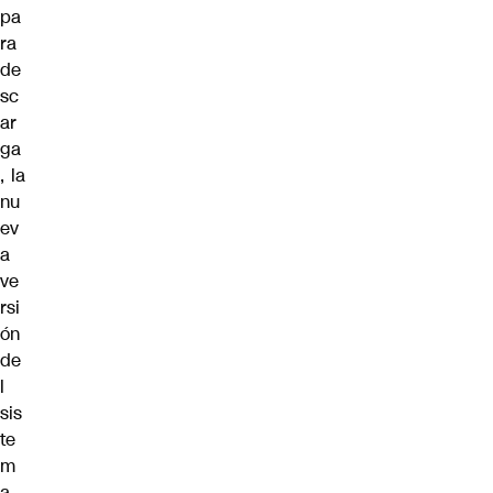
pa
ra
de
sc
ar
ga
, la
nu
ev
a
ve
rsi
ón
de
l
sis
te
m
a