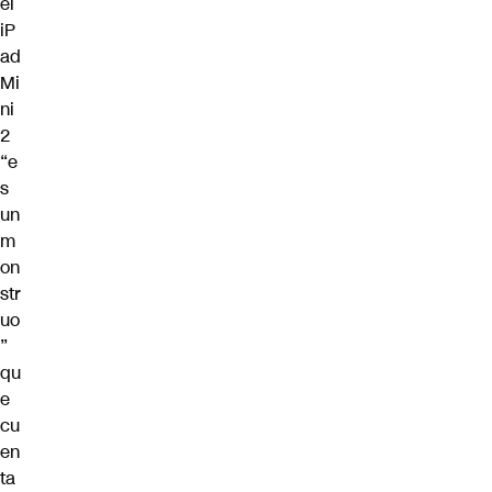
el
iP
ad
Mi
ni
2
“e
s
un
m
on
str
uo
”
qu
e
cu
en
ta