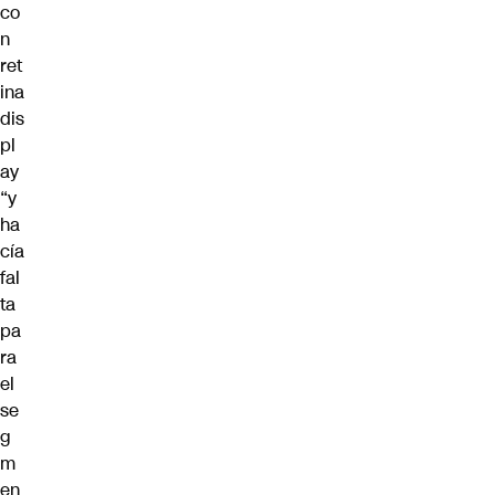
co
n
ret
ina
dis
pl
ay
“y
ha
cía
fal
ta
pa
ra
el
se
g
m
en