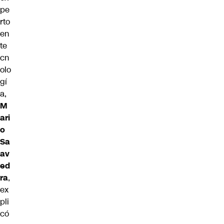
pe
rto
en
te
cn
olo
gí
a,
M
ari
o
Sa
av
ed
ra
,
ex
pli
có