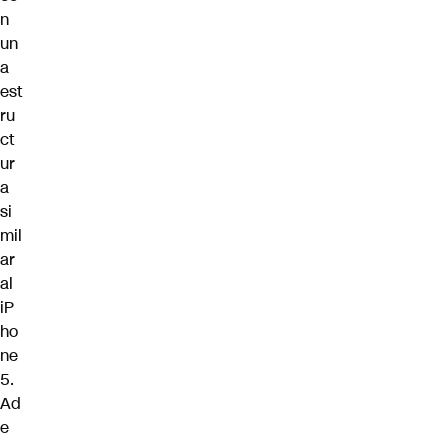
n
un
a
est
ru
ct
ur
a
si
mil
ar
al
iP
ho
ne
5.
Ad
e