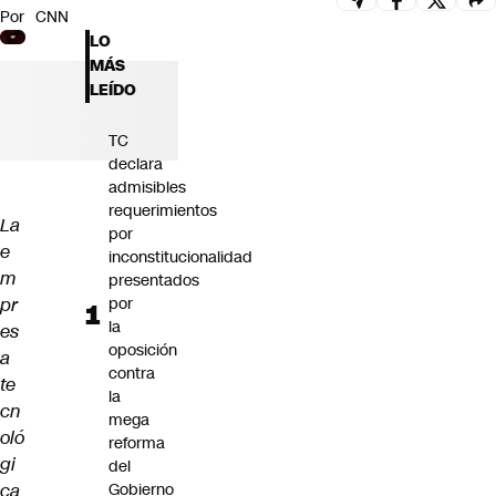
Por
CNN
Futuro 360
LO
Opinión
MÁS
LEÍDO
TC
declara
admisibles
requerimientos
La
por
e
inconstitucionalidad
m
presentados
pr
por
la
es
oposición
a
contra
te
la
cn
mega
oló
reforma
gi
del
ca
Gobierno