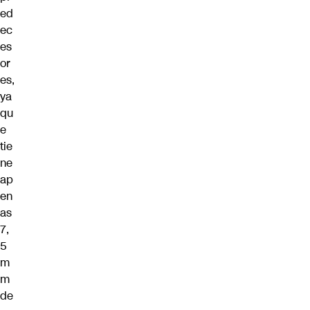
ed
ec
es
or
es,
ya
qu
e
tie
ne
ap
en
as
7,
5
m
m
de