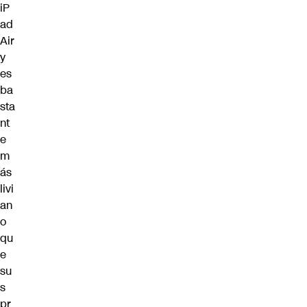
iP
ad
Air
y
es
ba
sta
nt
e
m
ás
livi
an
o
qu
e
su
s
pr