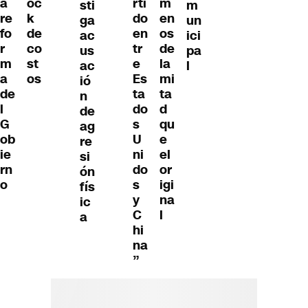
a
oc
rti
m
sti
m
re
k
do
en
ga
un
fo
de
en
os
ac
ici
r
co
tr
de
us
pa
m
st
e
la
ac
l
a
os
Es
mi
ió
de
ta
ta
n
l
do
d
de
G
s
qu
ag
ob
U
e
re
ie
ni
el
si
rn
do
or
ón
o
s
igi
fís
y
na
ic
C
l
a
hi
na
”