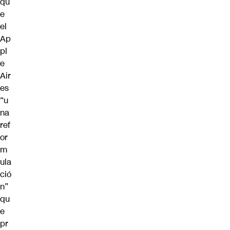
qu
e
el
Ap
pl
e
Air
es
“u
na
ref
or
m
ula
ció
n”
qu
e
pr