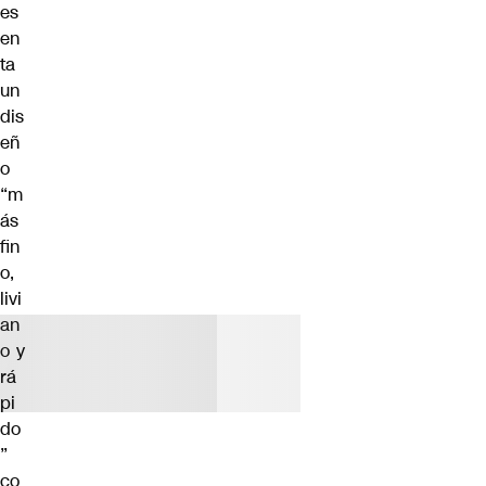
es
en
ta
un
dis
eñ
o
“m
ás
fin
o,
livi
an
o y
rá
pi
do
”
co