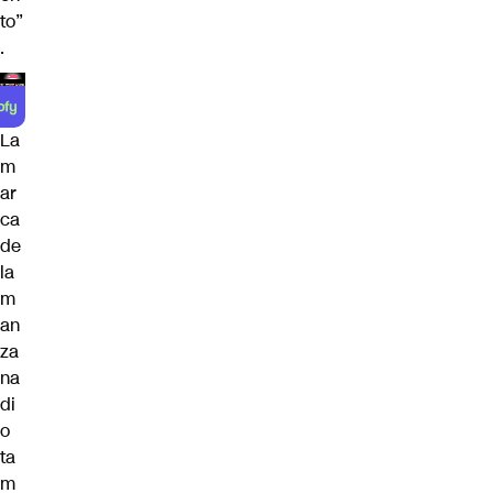
to”
.
La
m
ar
ca
de
la
m
an
za
na
di
o
ta
m