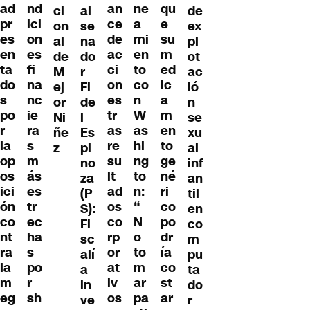
ad
nd
an
ne
qu
ci
al
de
pr
ici
ce
a
e
on
se
ex
es
on
de
mi
su
al
na
pl
en
es
ac
en
m
de
do
ot
ta
fi
ci
to
ed
M
r
ac
do
na
on
co
ic
ej
Fi
ió
s
nc
es
n
a
or
de
n
po
ie
tr
W
m
Ni
l
se
r
ra
as
as
en
ñe
Es
xu
la
s
re
hi
to
z
pi
al
op
m
su
ng
ge
no
inf
os
ás
lt
to
né
za
an
ici
es
ad
n:
ri
(P
til
ón
tr
os
“
co
S):
en
co
ec
co
N
po
Fi
co
nt
ha
rp
o
dr
sc
m
ra
s
or
to
ía
alí
pu
la
po
at
m
co
a
ta
m
r
iv
ar
st
in
do
eg
sh
os
pa
ar
ve
r