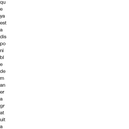
qu
e
ya
est
a
dis
po
ni
bl
e
de
m
an
er
a
gr
at
uit
a