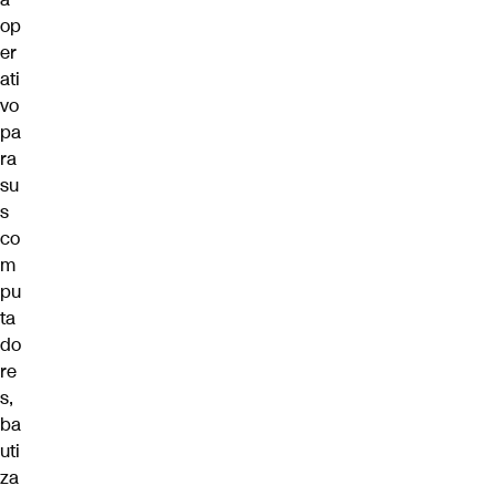
op
er
ati
vo
pa
ra
su
s
co
m
pu
ta
do
re
s,
ba
uti
za