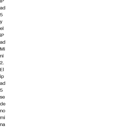
iP
ad
5
y
el
iP
ad
Mi
ni
2.
El
ip
ad
5
se
de
no
mi
na