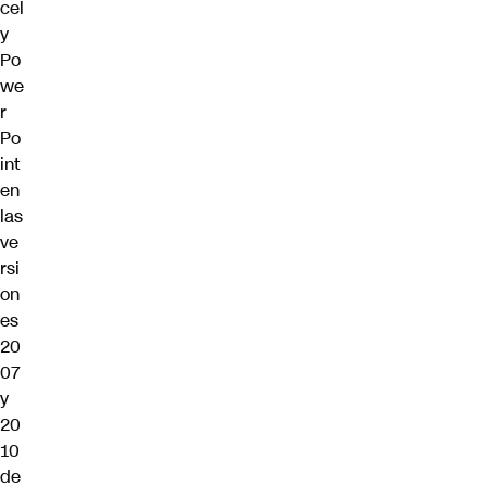
cel
y
Po
we
r
Po
int
en
las
ve
rsi
on
es
20
07
y
20
10
de