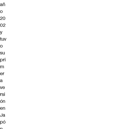
añ
o
20
02
y
tuv
o
su
pri
m
er
a
ve
rsi
ón
en
Ja
pó
n.