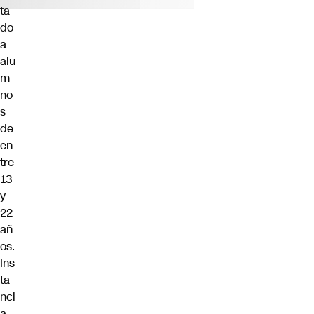
ta
do
a
alu
m
no
s
de
en
tre
13
y
22
añ
os.
Ins
ta
nci
a