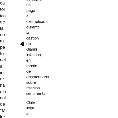
ca
un
tor
pago
ias
a
de
exempleada
durante
la
la
co
gestión
m
de
pe
Gianni
te
Infantino,
nci
en
a
medio
de
int
desmentidos
er
sobre
na
relación
cio
sentimental
nal
Chile
de
llega
"M
al
icr