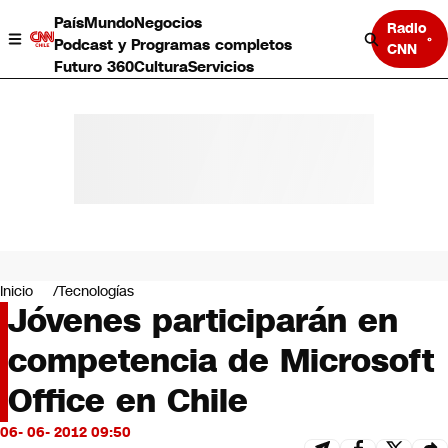
País
Mundo
Negocios
Radio
Podcast y Programas completos
CNN
Futuro 360
Cultura
Servicios
País
Mundo
Negocios
Inicio
Tecnologías
Jóvenes participarán en
Deportes
Programas completos
competencia de Microsoft
Cultura
Servicios
Office en Chile
Bits
CNN Data
06- 06- 2012 09:50
CNN tiempo