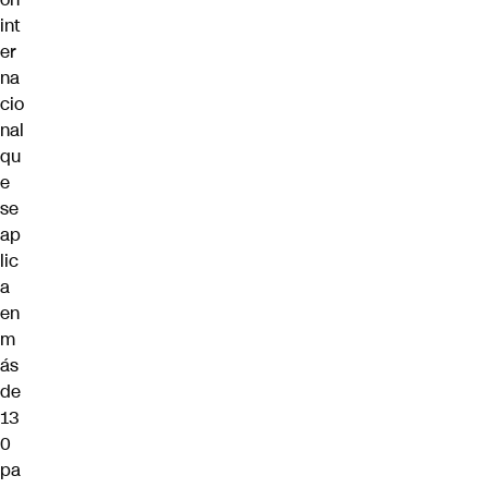
int
er
na
cio
nal
qu
e
se
ap
lic
a
en
m
ás
de
13
0
pa