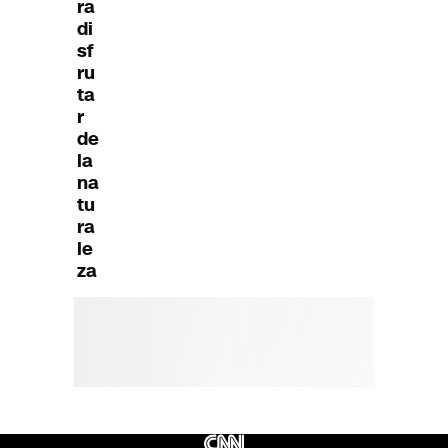
ra
di
sf
ru
ta
r
de
la
na
tu
ra
le
za