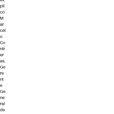
pli
có
M
ar
cel
o
Co
ntr
er
as,
Ge
re
nt
e
Ge
ne
ral
de