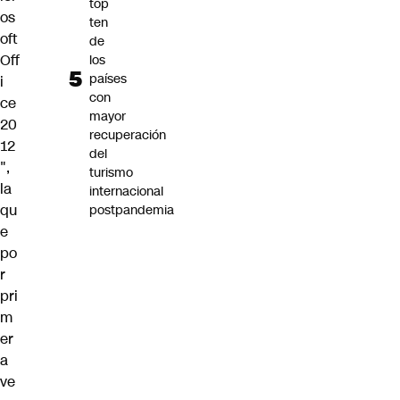
top
os
ten
oft
de
Off
los
países
i
con
ce
mayor
20
recuperación
12
del
",
turismo
la
internacional
qu
postpandemia
e
po
r
pri
m
er
a
ve