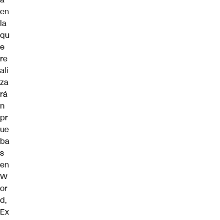
en
la
qu
e
re
ali
za
rá
n
pr
ue
ba
s
en
W
or
d,
Ex