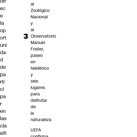
ofr
al
ec
Zoológico
e
Nacional
la
y
al
op
Observatorio
ort
Manuel
uni
Foster,
da
paseo
d
en
de
teleférico
pa
y
seis
rti
lugares
ci
para
pa
disfrutar
r
de
en
la
las
naturaleza
cla
UEFA
sifi
confirma