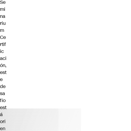
Se
mi
na
riu
m
Ce
rtif
ic
aci
ón,
est
e
de
sa
fío
est
á
ori
en