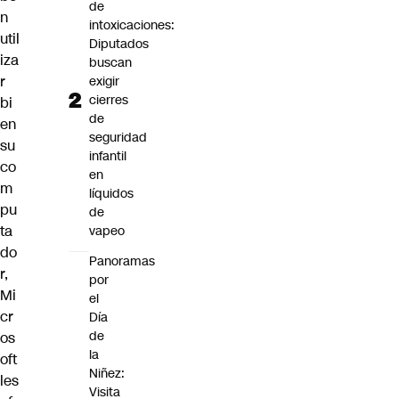
de
n
intoxicaciones:
util
Diputados
iza
buscan
r
exigir
cierres
bi
de
en
seguridad
su
infantil
co
en
m
líquidos
pu
de
ta
vapeo
do
Panoramas
r,
por
Mi
el
cr
Día
de
os
la
oft
Niñez:
les
Visita