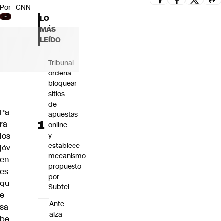
Por
CNN
Futuro 360
LO
Opinión
MÁS
LEÍDO
Tribunal
ordena
bloquear
sitios
de
Pa
apuestas
ra
online
los
y
establece
jóv
mecanismo
en
propuesto
es
por
qu
Subtel
e
Ante
sa
alza
be