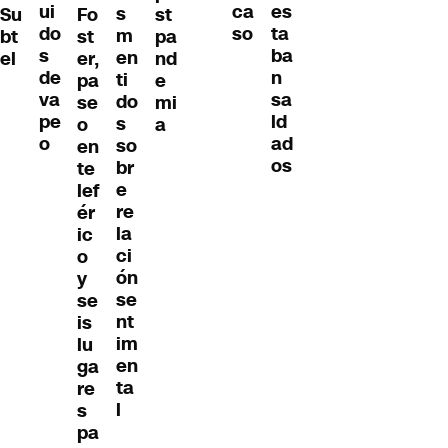
ui
es
ca
s
Su
Fo
st
do
ta
so
m
bt
st
pa
s
ba
en
el
er,
nd
de
n
ti
pa
e
va
sa
do
se
mi
pe
ld
s
o
a
o
ad
so
en
os
br
te
e
lef
re
ér
la
ic
ci
o
ón
y
se
se
nt
is
im
lu
en
ga
ta
re
l
s
pa