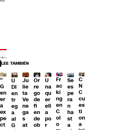
LEE TAMBIÉN
Fr
C
“
Ju
Or
U
Se
U
ac
N
G
lie
re
na
es
DI
ki
C
en
ta
go
qu
pe
en
ng
cu
er
Ve
de
er
ra
tr
en
es
a
ne
fi
ell
n
eg
C
ti
ex
ga
en
a
ha
a
ol
on
pe
s
de
po
st
al
o
a
ct
at
ob
r
a
G