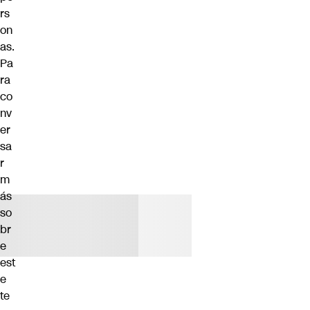
rs
on
as.
Pa
ra
co
nv
er
sa
r
m
ás
so
br
e
est
e
te