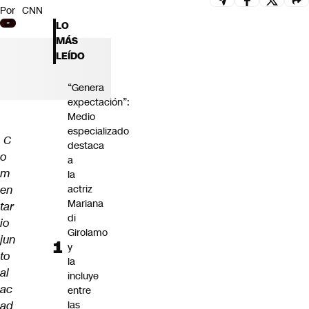
Por
CNN
Futuro 360
LO
Opinión
MÁS
LEÍDO
“Genera
expectación”:
Medio
especializado
C
destaca
o
a
m
la
en
actriz
Mariana
tar
di
io
Girolamo
jun
y
to
la
al
incluye
ac
entre
ad
las