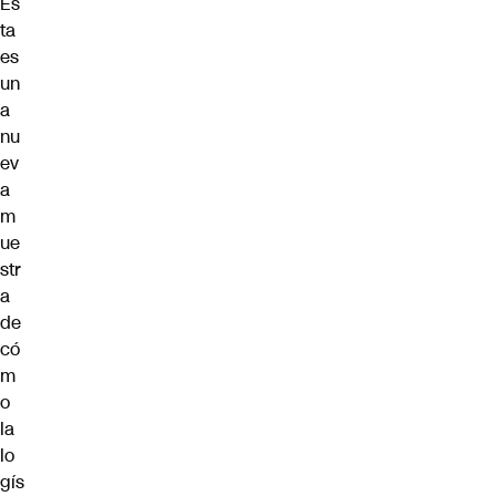
Es
ta
es
un
a
nu
ev
a
m
ue
str
a
de
có
m
o
la
lo
gís