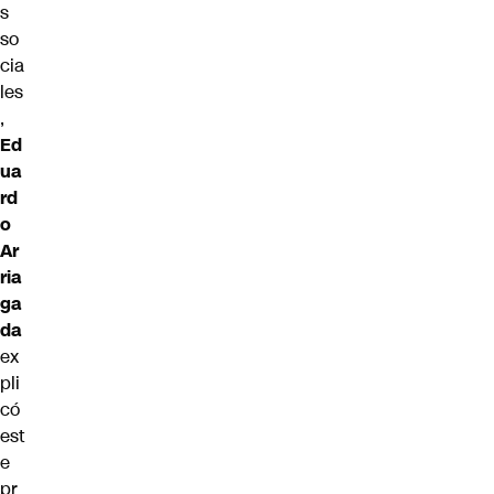
s
so
cia
les
,
Ed
ua
rd
o
Ar
ria
ga
da
ex
pli
có
est
e
pr