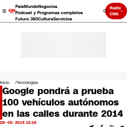
País
Mundo
Negocios
Radio
Podcast y Programas completos
CNN
Futuro 360
Cultura
Servicios
País
Mundo
Negocios
Inicio
Tecnologías
Google pondrá a prueba
Deportes
Programas completos
100 vehículos autónomos
Cultura
Servicios
en las calles durante 2014
Bits
CNN Data
29- 05- 2014 10:16
CNN tiempo