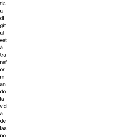
tic
a
di
git
al
est
á
tra
nsf
or
m
an
do
la
vid
a
de
las
pe