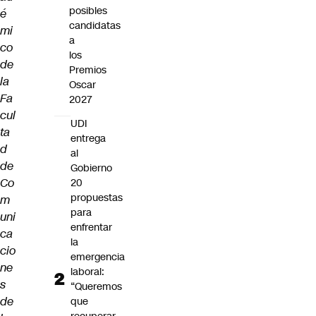
posibles
é
candidatas
mi
a
co
los
de
Premios
la
Oscar
Fa
2027
cul
UDI
ta
entrega
d
al
de
Gobierno
Co
20
propuestas
m
para
uni
enfrentar
ca
la
cio
emergencia
ne
laboral:
s
“Queremos
de
que