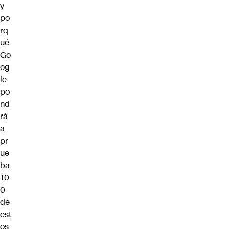
y
po
rq
ué
Go
og
le
po
nd
rá
a
pr
ue
ba
10
0
de
est
os