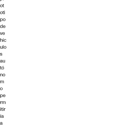
ot
oti
po
de
ve
híc
ulo
s
au
tó
no
m
o
pe
rm
itir
ía
a