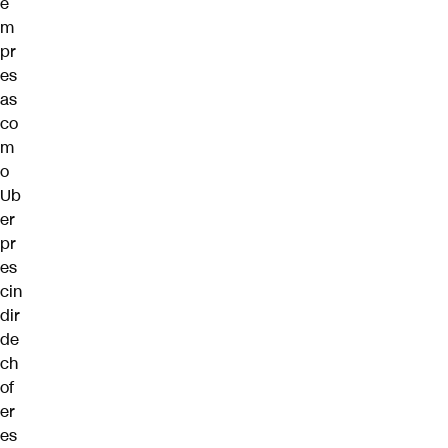
e
m
pr
es
as
co
m
o
Ub
er
pr
es
cin
dir
de
ch
of
er
es