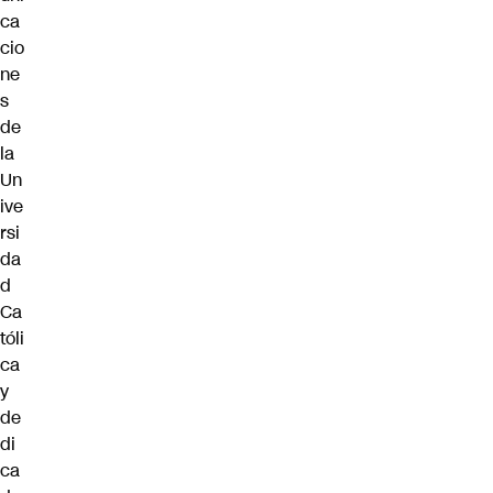
ca
cio
ne
s
de
la
Un
ive
rsi
da
d
Ca
tóli
ca
y
de
di
ca