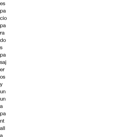
es
pa
cio
pa
ra
do
s
pa
saj
er
os
y
un
un
a
pa
nt
all
a