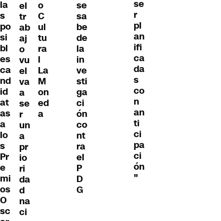
se
la
o
se
el
r
s
C
sa
tr
pl
po
ul
be
ab
an
si
tu
de
aj
ifi
bl
ra
la
o
ca
es
l
in
vu
da
ca
La
ve
el
s
nd
M
sti
va
co
id
on
ga
a
n
at
ed
ci
se
an
as
a
ón
r
ti
a
co
un
ci
lo
nt
a
pa
s
ra
pr
ci
Pr
el
io
ón
e
P
ri
"
mi
D
da
os
G
d
O
na
sc
ci