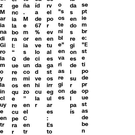
o
se
z
ña
íd
rv
da
ge
"s
pt
M
.
a
el
s
nc
os
ie
ar
M
de
po
en
ia
te
m
ia
e
67
r
do
la
ni
br
na
m
%
ev
s
bo
bl
e:
di
or
en
en
re
ra
e"
"E
Gi
ia
ve
tu
gi
l:
en
st
ro
s
lo
al
on
“
va
e
la
de
ci
es
es
Q
ri
ti
m
un
da
ga
de
ue
as
po
o
co
d
st
l
re
re
de
y
mi
ve
os
su
m
gi
pr
la
en
hi
irr
r
os
on
op
in
zo
cu
eg
de
qu
es
ue
cl
”
la
ul
l
e
st
uy
en
r
ar
pa
re
as
e
el
es
ís
cu
de
en
C
:
pe
be
tr
en
Es
ra
n
e
tr
to
r