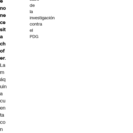
e
de
no
la
ne
investigación
ce
contra
sit
el
a
PDG
ch
of
er
.
La
m
áq
uin
a
cu
en
ta
co
n