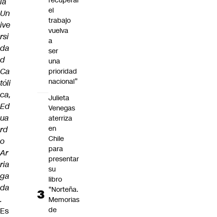
recuperar
la
el
Un
trabajo
ive
vuelva
rsi
a
da
ser
d
una
Ca
prioridad
nacional”
tóli
ca,
Julieta
Ed
Venegas
ua
aterriza
en
rd
Chile
o
para
Ar
presentar
ria
su
ga
libro
da
“Norteña.
.
Memorias
de
Es