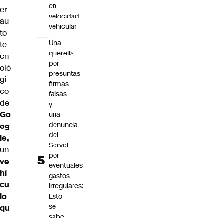
en
er
velocidad
au
vehicular
to
Una
te
querella
cn
por
oló
presuntas
gi
firmas
co
falsas
de
y
Go
una
denuncia
og
del
le,
Servel
un
por
ve
eventuales
hí
gastos
cu
irregulares:
lo
Esto
se
qu
sabe