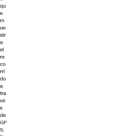
qu
e
m
ue
str
a
el
re
co
rri
do
a
tra
vé
s
de
GP
S.