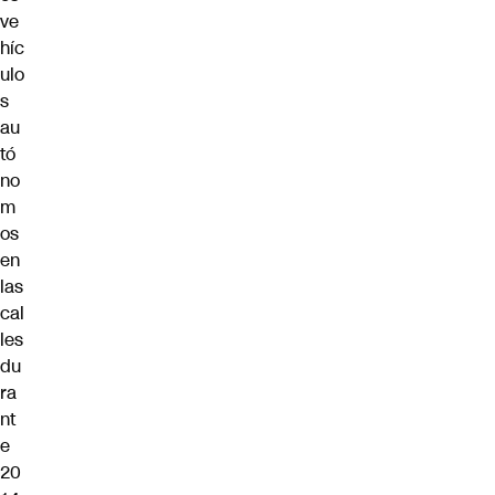
ve
híc
ulo
s
au
tó
no
m
os
en
las
cal
les
du
ra
nt
e
20