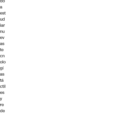
do
a
est
ud
iar
nu
ev
as
te
cn
olo
gí
as
tá
ctil
es
y
re
de