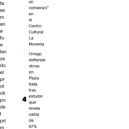
un
ta
comienzo”
se
en
m
el
an
Centro
a
Cultural
fu
La
Moneda
e
lan
Orrego
za
defiende
do
obras
el
en
Plaza
pr
Italia
ot
tras
oti
estudio
po
que
de
revela
l
caída
pri
de
67%
m