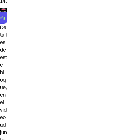
14.
De
tall
es
de
est
e
bl
oq
ue,
en
el
vid
eo
ad
jun
to.