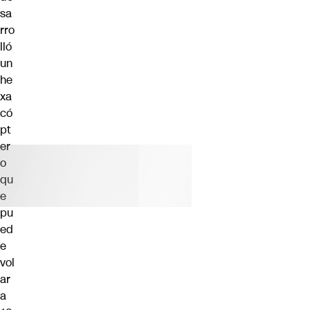
sa
rro
lló
un
he
xa
có
pt
er
o
qu
e
pu
ed
e
vol
ar
a