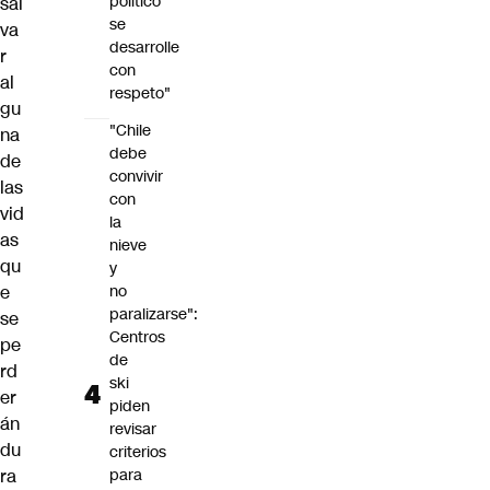
político
sal
se
va
desarrolle
r
con
al
respeto"
gu
"Chile
na
debe
de
convivir
las
con
vid
la
as
nieve
qu
y
e
no
paralizarse":
se
Centros
pe
de
rd
ski
er
piden
án
revisar
du
criterios
ra
para