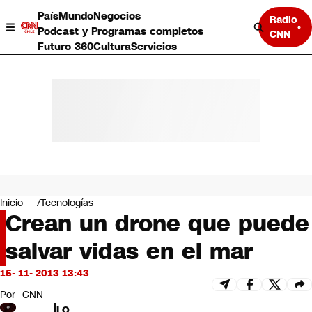
País
Mundo
Negocios
Radio
Podcast y Programas completos
CNN
Futuro 360
Cultura
Servicios
País
Mundo
Negocios
Inicio
Tecnologías
Crean un drone que puede
Deportes
Programas completos
salvar vidas en el mar
Cultura
Servicios
15- 11- 2013 13:43
Bits
CNN Data
Por
CNN
CNN tiempo
LO