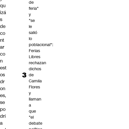
de
qu
feria"
izá
y
s
"se
de
le
salió
co
lo
nt
poblacional":
ar
Ferias
co
Libres
n
rechazan
est
dichos
os
de
Camila
dr
Flores
on
y
es,
llaman
se
a
po
que
drí
"el
a
debate