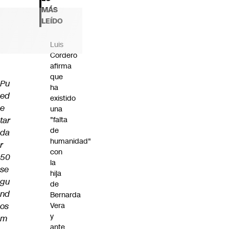
Futuro 360
MÁS
Opinión
LEÍDO
Luis
Cordero
afirma
que
Pu
ha
ed
existido
e
una
tar
"falta
de
da
humanidad"
r
con
50
la
se
hija
gu
de
nd
Bernarda
os
Vera
y
m
ante