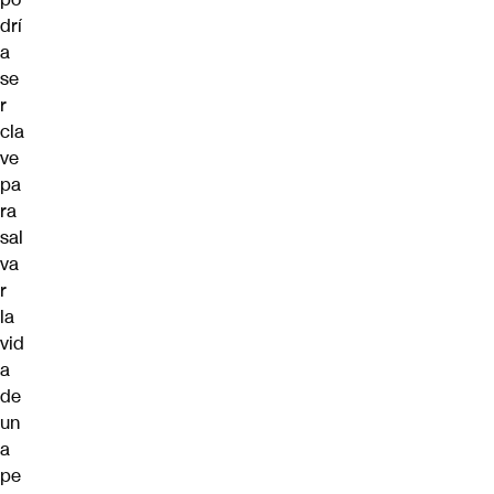
drí
a
se
r
cla
ve
pa
ra
sal
va
r
la
vid
a
de
un
a
pe