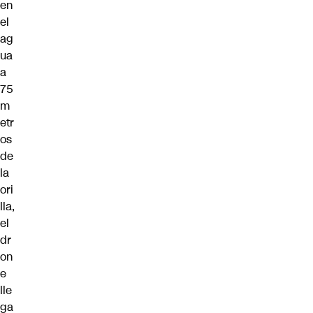
en
el
ag
ua
a
75
m
etr
os
de
la
ori
lla,
el
dr
on
e
lle
ga