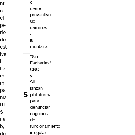
el
nt
cierre
e
preventivo
el
de
pe
caminos
río
a
do
la
est
montaña
iva
"Sin
l.
Fachadas":
La
CNC
co
y
SII
m
lanzan
pa
plataforma
ñía
para
RT
denunciar
S
negocios
La
de
b,
funcionamiento
irregular
de