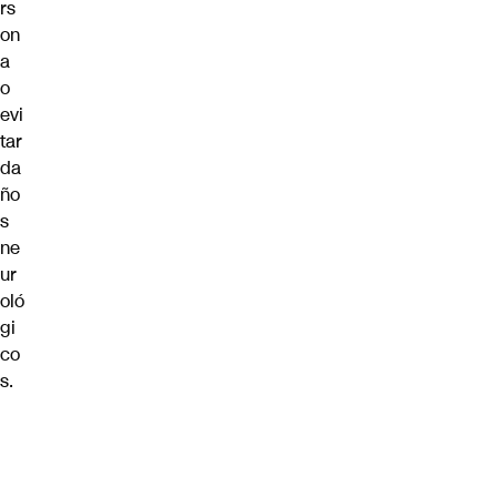
rs
on
a
o
evi
tar
da
ño
s
ne
ur
oló
gi
co
s.