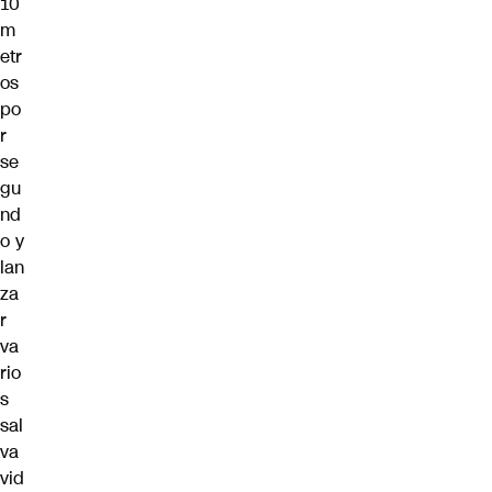
10
m
etr
os
po
r
se
gu
nd
o y
lan
za
r
va
rio
s
sal
va
vid