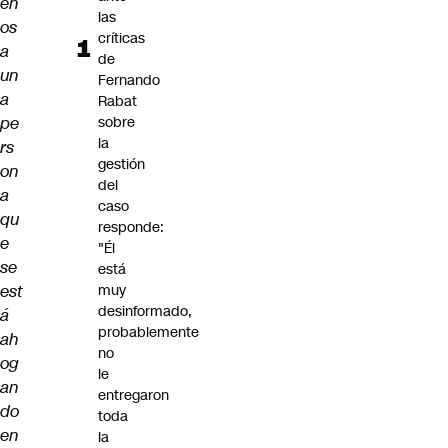
en
las
os
críticas
a
de
un
Fernando
a
Rabat
pe
sobre
la
rs
gestión
on
del
a
caso
qu
responde:
e
"Él
se
está
est
muy
desinformado,
á
probablemente
ah
no
og
le
an
entregaron
do
toda
en
la