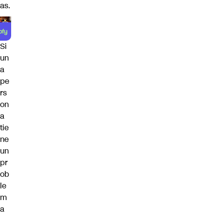
as.
Si
un
a
pe
rs
on
a
tie
ne
un
pr
ob
le
m
a