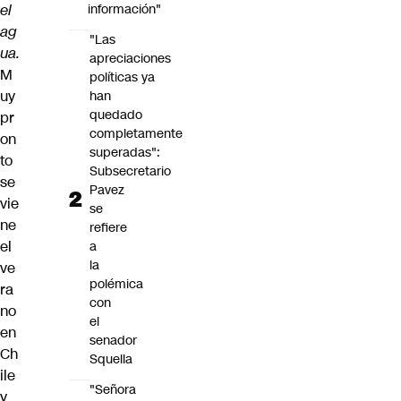
el
información"
ag
"Las
ua.
apreciaciones
M
políticas ya
uy
han
quedado
pr
completamente
on
superadas":
to
Subsecretario
se
Pavez
vie
se
ne
refiere
el
a
la
ve
polémica
ra
con
no
el
en
senador
Ch
Squella
ile
"Señora
y