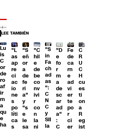
LEE TAMBIÉN
Lu
"S
"L
"S
"C
"D
Fe
C
is
in
as
eñ
hil
e
de
R
C
Fa
ap
or
e
fo
ca
U
or
ch
re
a
de
r
rn
C
de
ad
ci
de
be
m
e
H
ro
as
ac
fe
co
a
ad
cu
af
":
io
ri
nv
de
vi
es
ir
C
ne
a"
ivi
sc
er
ti
m
N
s
y
r
ar
te
on
a
C
po
"s
co
ad
po
a
qu
y
líti
e
n
a"
r
R
e
SII
ca
le
la
:
ci
eg
ha
la
s
sa
ni
C
er
ist