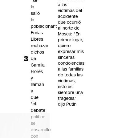
"se
a las
le
víctimas del
salió
accidente
lo
que ocurrió
poblacional":
al norte de
Ferias
Moscú: "En
Libres
primer lugar,
rechazan
quiero
expresar mis
dichos
sinceras
de
condolencias
Camila
a las familias
Flores
de todas las
y
víctimas,
llaman
esto es
a
siempre una
que
tragedia",
"el
dijo Putin.
debate
político
se
desarrolle
con