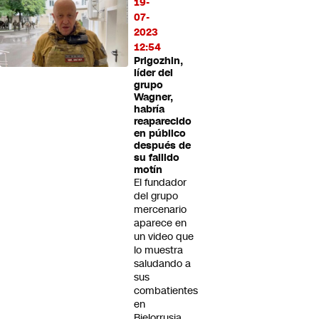
19-
07-
2023
12:54
Prigozhin,
líder del
grupo
Wagner,
habría
reaparecido
en público
después de
su fallido
motín
El fundador
del grupo
mercenario
aparece en
un video que
lo muestra
saludando a
sus
combatientes
en
Bielorrusia.