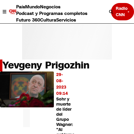
País
Mundo
Negocios
Radio
Podcast y Programas completos
CNN
Futuro 360
Cultura
Servicios
Yevgeny Prigozhin
País
29-
LO
Mundo
08-
MÁS
Negocios
2023
LEÍDO
Deportes
09:14
Sohr y
Programas completos
muerte
Cultura
de líder
Servicios
del
Bits
Grupo
Wagner:
CNN Data
"Al
CNN tiempo