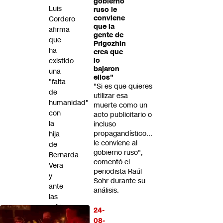
gobierno
Futuro 360
Luis
ruso le
conviene
Cordero
Opinión
que la
afirma
gente de
que
Prigozhin
ha
crea que
existido
lo
bajaron
una
ellos"
"falta
"Si es que quieres
de
utilizar esa
humanidad"
muerte como un
con
acto publicitario o
la
incluso
propagandístico...
hija
le conviene al
de
gobierno ruso",
Bernarda
comentó el
Vera
periodista Raúl
y
Sohr durante su
ante
análisis.
las
críticas
24-
de
08-