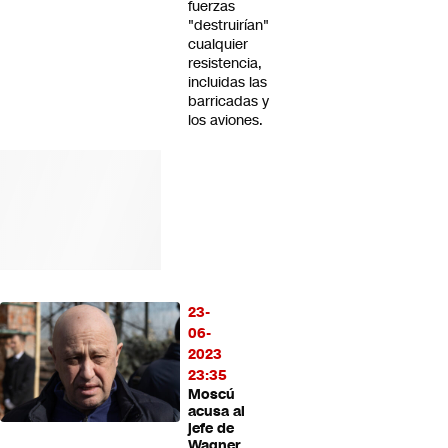
fuerzas
"destruirían"
cualquier
resistencia,
incluidas las
barricadas y
los aviones.
23-
06-
2023
23:35
Moscú
acusa al
jefe de
Wagner