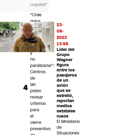
respeto"
"Chile
debe
23-
convivir
08-
con
2023
la
13:56
nieve
Líder del
y
Grupo
no
Wagner
figura
paralizarse":
entre los
Centros
pasajeros
de
de un
ski
avión
piden
que se
estrelló,
revisar
reportan
criterios
medios
para
estatales
el
rusos
El Ministerio
cierre
de
preventivo
Situaciones