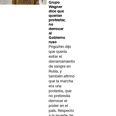
Grupo
Wagner
dice que
querían
protestar,
no
derrocar
al
Gobierno
ruso
Prigozhin dijo
que quería
evitar el
derramamiento
de sangre en
Rusia, y
también afirmó
que la marcha
era una
protesta, que
no pretendía
derrocar el
poder en el
país. Respecto
a la muerte de