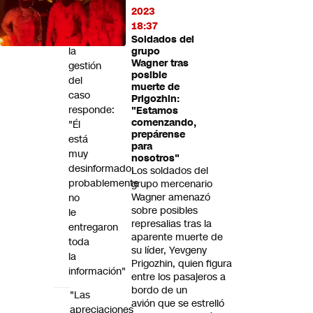
Fernando
2023
Rabat
18:37
sobre
Soldados del
la
grupo
Wagner tras
gestión
posible
del
muerte de
caso
Prigozhin:
responde:
"Estamos
comenzando,
"Él
prepárense
está
para
muy
nosotros"
desinformado,
Los soldados del
probablemente
grupo mercenario
Wagner amenazó
no
sobre posibles
le
represalias tras la
entregaron
aparente muerte de
toda
su líder, Yevgeny
la
Prigozhin, quien figura
información"
entre los pasajeros a
bordo de un
"Las
avión que se estrelló
apreciaciones