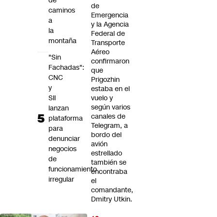
de
de
caminos
Emergencia
a
y la Agencia
la
Federal de
montaña
Transporte
Aéreo
"Sin
confirmaron
Fachadas":
que
CNC
Prigozhin
y
estaba en el
SII
vuelo y
según varios
lanzan
canales de
plataforma
Telegram, a
para
bordo del
denunciar
avión
negocios
estrellado
de
también se
funcionamiento
encontraba
irregular
el
comandante,
Dmitry Utkin.