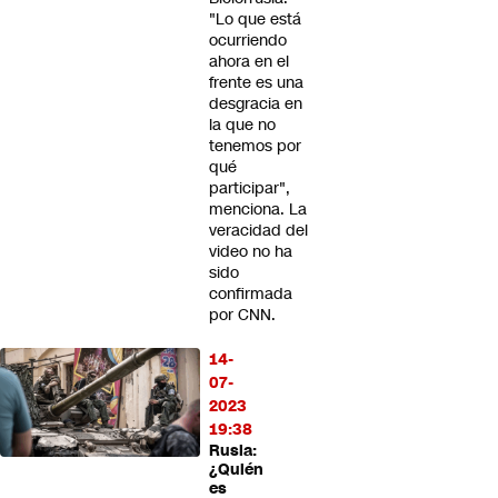
"Lo que está
ocurriendo
ahora en el
frente es una
desgracia en
la que no
tenemos por
qué
participar",
menciona. La
veracidad del
video no ha
sido
confirmada
por CNN.
14-
07-
2023
19:38
Rusia:
¿Quién
es