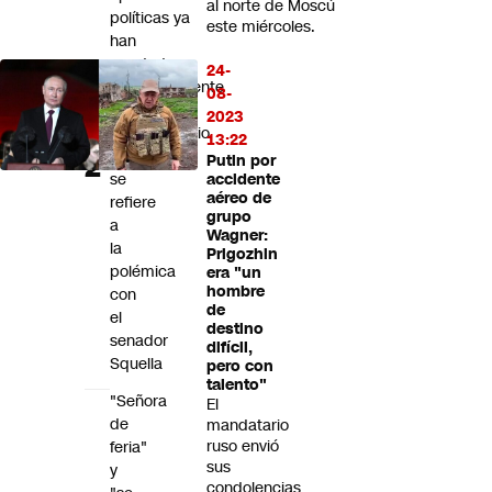
al norte de Moscú
políticas ya
este miércoles.
han
quedado
24-
completamente
08-
superadas":
2023
Subsecretario
13:22
Pavez
Putin por
se
accidente
aéreo de
refiere
grupo
a
Wagner:
la
Prigozhin
polémica
era "un
hombre
con
de
el
destino
senador
difícil,
Squella
pero con
talento"
"Señora
El
de
mandatario
ruso envió
feria"
sus
y
condolencias