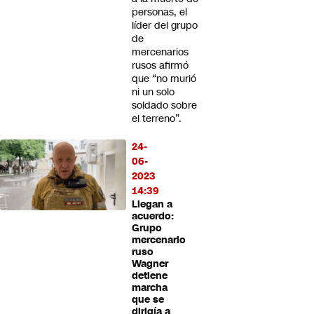
personas, el
líder del grupo
de
mercenarios
rusos afirmó
que “no murió
ni un solo
soldado sobre
el terreno”.
24-
06-
2023
14:39
Llegan a
acuerdo:
Grupo
mercenario
ruso
Wagner
detiene
marcha
que se
dirigía a