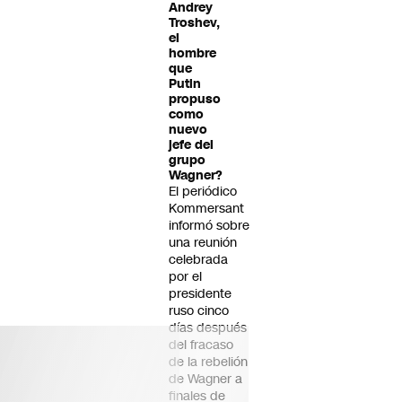
Andrey
Troshev,
el
hombre
que
Putin
propuso
como
nuevo
jefe del
grupo
Wagner?
El periódico
Kommersant
informó sobre
una reunión
celebrada
por el
presidente
ruso cinco
días después
del fracaso
de la rebelión
de Wagner a
finales de