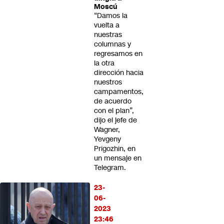
Moscú
“Damos la
vuelta a
nuestras
columnas y
regresamos en
la otra
dirección hacia
nuestros
campamentos,
de acuerdo
con el plan”,
dijo el jefe de
Wagner,
Yevgeny
Prigozhin, en
un mensaje en
Telegram.
23-
06-
2023
23:46