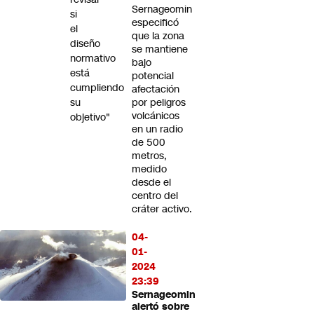
Sernageomin
si
especificó
el
que la zona
diseño
se mantiene
normativo
bajo
está
potencial
cumpliendo
afectación
su
por peligros
volcánicos
objetivo"
en un radio
de 500
metros,
medido
desde el
centro del
cráter activo.
04-
01-
2024
23:39
Sernageomin
alertó sobre