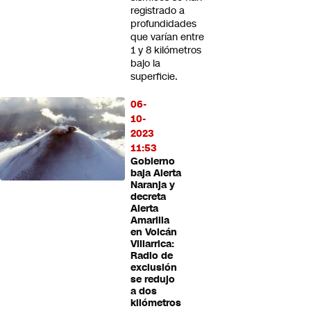
registrado a
profundidades
que varían entre
1 y 8 kilómetros
bajo la
superficie.
06-
10-
2023
11:53
Gobierno
baja Alerta
Naranja y
decreta
Alerta
Amarilla
en Volcán
Villarrica:
Radio de
exclusión
se redujo
a dos
kilómetros