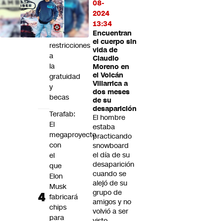
08-
de
2024
Vándalos:
13:34
Pide
Encuentran
eliminar
el cuerpo sin
restricciones
vida de
a
Claudio
la
Moreno en
el Volcán
gratuidad
Villarrica a
y
dos meses
becas
de su
desaparición
Terafab:
El hombre
El
estaba
megaproyecto
practicando
con
snowboard
el día de su
el
desaparición
que
cuando se
Elon
alejó de su
Musk
grupo de
fabricará
amigos y no
chips
volvió a ser
para
visto.