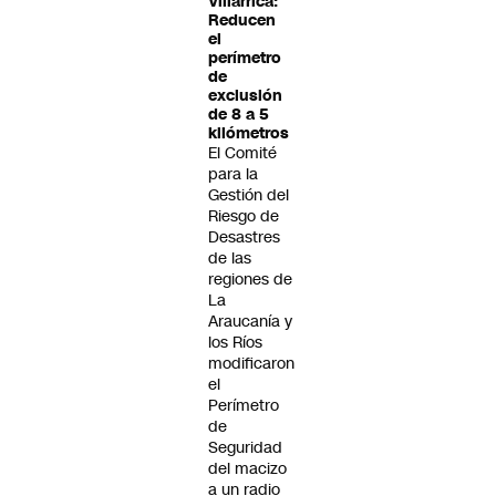
Villarrica:
Reducen
el
perímetro
de
exclusión
de 8 a 5
kilómetros
El Comité
para la
Gestión del
Riesgo de
Desastres
de las
regiones de
La
Araucanía y
los Ríos
modificaron
el
Perímetro
de
Seguridad
del macizo
a un radio