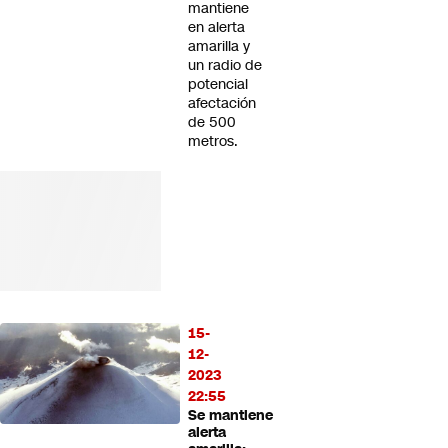
mantiene
en alerta
amarilla y
un radio de
potencial
afectación
de 500
metros.
15-
12-
2023
22:55
Se mantiene
alerta