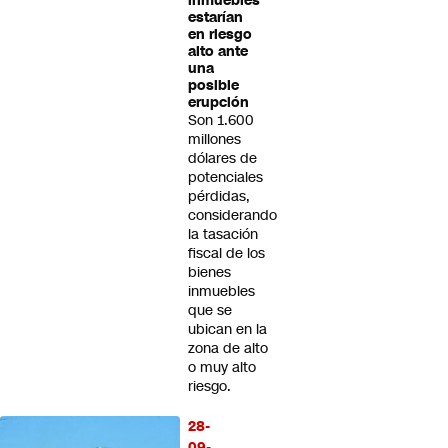
inmuebles
estarían
en riesgo
alto ante
una
posible
erupción
Son 1.600
millones
dólares de
potenciales
pérdidas,
considerando
la tasación
fiscal de los
bienes
inmuebles
que se
ubican en la
zona de alto
o muy alto
riesgo.
28-
09-