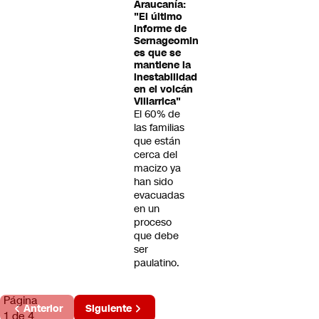
Araucanía:
"El último
informe de
Sernageomin
es que se
mantiene la
inestabilidad
en el volcán
Villarrica"
El 60% de
las familias
que están
cerca del
macizo ya
han sido
evacuadas
en un
proceso
que debe
ser
paulatino.
Página
Anterior
Siguiente
1 de 4