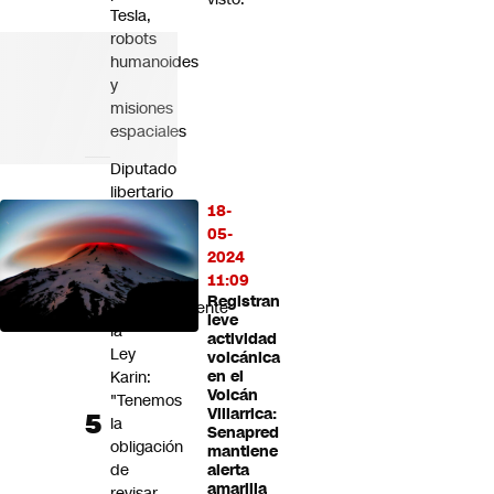
Tesla,
robots
humanoides
y
misiones
espaciales
Diputado
libertario
18-
presenta
05-
proyecto
2024
para
11:09
suspender
Registran
transitoriamente
leve
la
actividad
Ley
volcánica
Karin:
en el
Volcán
"Tenemos
Villarrica:
la
Senapred
obligación
mantiene
de
alerta
amarilla
revisar