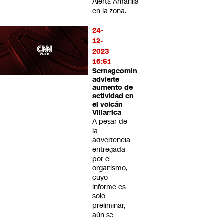
Alerta Amarilla
en la zona.
24-
12-
2023
16:51
Sernageomin
advierte
aumento de
actividad en
el volcán
Villarrica
A pesar de
la
advertencia
entregada
por el
organismo,
cuyo
informe es
solo
preliminar,
aún se