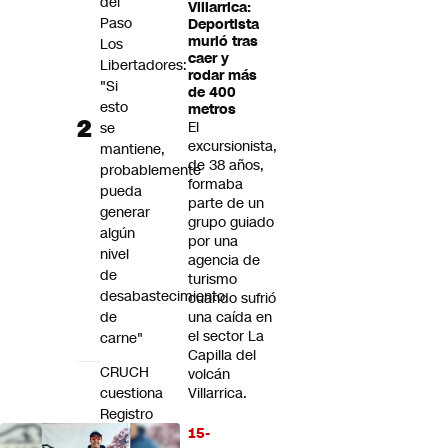
del
Villarrica:
Paso
Deportista
murió tras
Los
caer y
Libertadores:
rodar más
"Si
de 400
esto
metros
El
se
excursionista,
mantiene,
de 38 años,
probablemente
formaba
pueda
parte de un
generar
grupo guiado
algún
por una
nivel
agencia de
de
turismo
desabastecimiento
cuando sufrió
de
una caída en
el sector La
carne"
Capilla del
CRUCH
volcán
cuestiona
Villarrica.
Registro
15-
Nacional