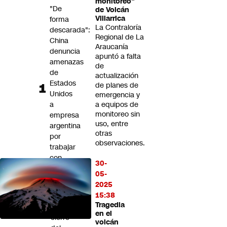
monitoreo"
Futuro 360
"De
de Volcán
Villarrica
forma
Opinión
La Contraloría
descarada":
Regional de La
China
Araucanía
denuncia
apuntó a falta
amenazas
de
de
actualización
Estados
de planes de
Unidos
emergencia y
a
a equipos de
monitoreo sin
empresa
uso, entre
argentina
otras
por
observaciones.
trabajar
con
30-
Huawei
05-
2025
Fedecarne
15:38
advierte
Tragedia
por
en el
cierre
volcán