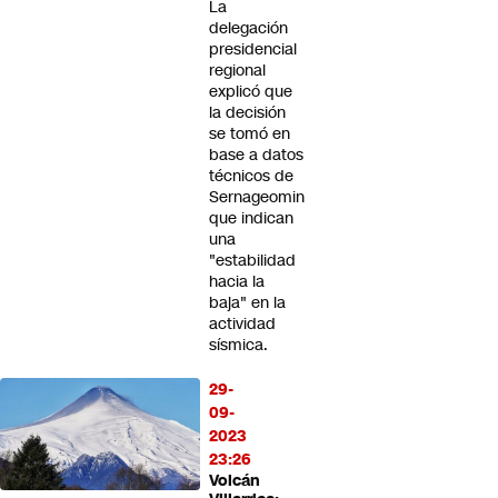
La
delegación
presidencial
regional
explicó que
la decisión
se tomó en
base a datos
técnicos de
Sernageomin
que indican
una
"estabilidad
hacia la
baja" en la
actividad
sísmica.
29-
09-
2023
23:26
Volcán