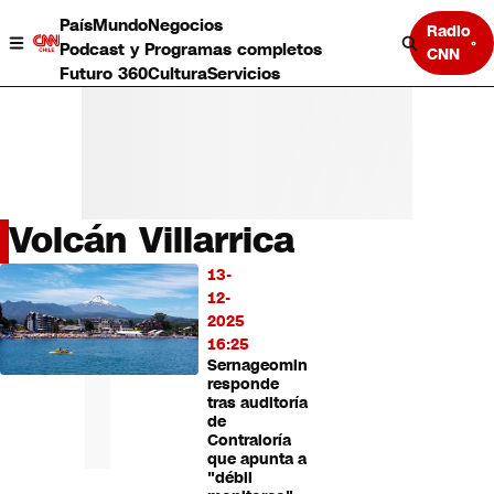
País
Mundo
Negocios
Radio
Podcast y Programas completos
CNN
Futuro 360
Cultura
Servicios
Volcán Villarrica
País
13-
LO
Mundo
12-
MÁS
Negocios
2025
LEÍDO
Deportes
16:25
Sernageomin
Programas completos
responde
Cultura
tras auditoría
Servicios
de
Bits
Contraloría
que apunta a
CNN Data
"débil
CNN tiempo