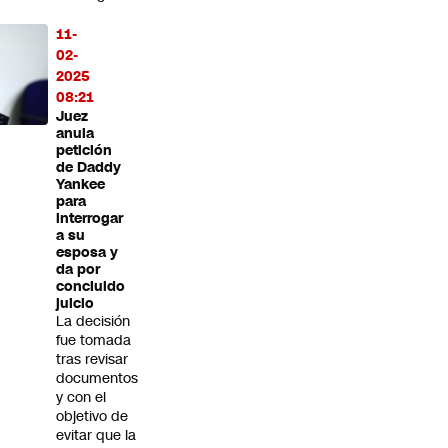
11-
02-
2025
08:21
Juez
anula
petición
de Daddy
Yankee
para
interrogar
a su
esposa y
da por
concluido
juicio
La decisión
fue tomada
tras revisar
documentos
y con el
objetivo de
evitar que la