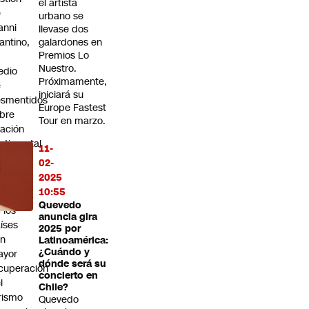
el artista
e
urbano se
anni
llevase dos
fantino,
galardones en
Premios Lo
n
Nuestro.
edio
Próximamente,
e
iniciará su
smentidos
Europe Fastest
bre
Tour en marzo.
lación
ntimental
11-
02-
ile
2025
ega al
10:55
p ten
Quevedo
 los
anuncia gira
íses
2025 por
on
Latinoamérica:
¿Cuándo y
ayor
dónde será su
cuperación
concierto en
l
Chile?
rismo
Quevedo