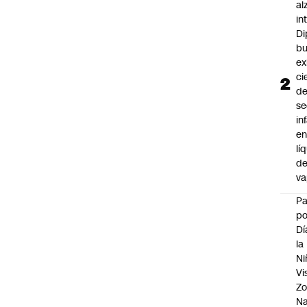
al
in
Di
b
ex
ci
d
se
in
e
lí
d
v
P
po
Dí
la
Ni
Vi
Zo
Na