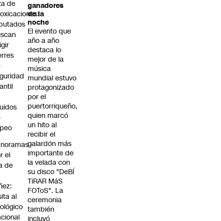
za de
ganadores
toxicaciones:
de la
noche
putados
El evento que
uscan
año a año
igir
destaca lo
erres
mejor de la
e
música
guridad
mundial estuvo
fantil
protagonizado
n
por el
puertorriqueño,
quidos
quien marcó
e
un hito al
apeo
recibir el
galardón más
anoramas
importante de
r el
la velada con
a de
su disco "DeBÍ
TiRAR MáS
ñez:
FOToS". La
sita al
ceremonia
ológico
también
cional
incluyó