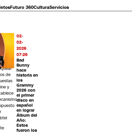
letos
Futuro 360
Cultura
Servicios
02-
MÁS
02-
O
2026
07:26
ibunal
Bad
dena
Bunny
oquear
hace
tios de
historia en
los
uestas
Grammy
line y
2026 con
tablece
el primer
canismo
disco en
opuesto
español
en lograr
r
Álbum del
btel
Año:
Estos
te
fueron los