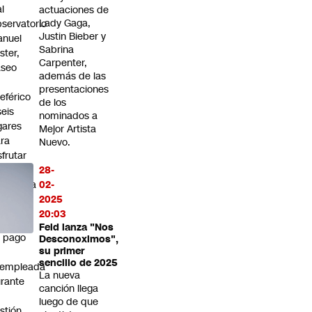
al
actuaciones de
Lady Gaga,
servatorio
Justin Bieber y
anuel
Sabrina
ster,
Carpenter,
aseo
además de las
n
presentaciones
leférico
de los
seis
nominados a
gares
Mejor Artista
ra
Nuevo.
sfrutar
 la
28-
turaleza
02-
2025
EFA
20:03
nfirma
Feid lanza "Nos
 pago
Desconoximos",
su primer
sencillo de 2025
xempleada
La nueva
rante
canción llega
luego de que
stión