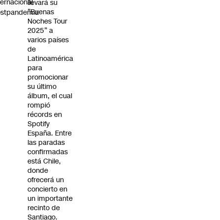
ternacional
llevará su
”Buenas
ostpandemia
Noches Tour
2025” a
varios países
de
Latinoamérica
para
promocionar
su último
álbum, el cual
rompió
récords en
Spotify
España. Entre
las paradas
confirmadas
está Chile,
donde
ofrecerá un
concierto en
un importante
recinto de
Santiago.