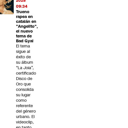
2025
09:34
Trueno
rapea en
catalán en
"Angelito",
el nuevo
tema de
Bad Gyal
El tema
sigue al
éxito de
su álbum
“La Joia”,
certificado
Disco de
Oro que
consolida
su lugar
como
referente
del género
urbano. El
videoclip,
en tanto,