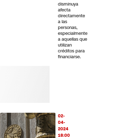
disminuya
afecta
directamente
a las
personas,
especialmente
a aquellas que
utilizan
créditos para
financiarse.
02-
04-
2024
18:00