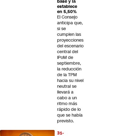
base y la
establece
en 5,50%
El Consejo
anticipa que,
si se
cumplen las
proyecciones
del escenario
central del
IPoM de
septiembre,
la reducción
de la TPM
hacia su nivel
neutral se
llevará a
cabo a un
ritmo más
rápido de lo
que se había
previsto.
31-