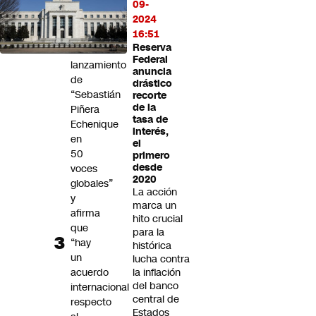
09-
se
2024
alista
16:51
para
Reserva
el
Federal
lanzamiento
anuncia
de
drástico
“Sebastián
recorte
de la
Piñera
tasa de
Echenique
interés,
en
el
50
primero
desde
voces
2020
globales”
La acción
y
marca un
afirma
hito crucial
que
para la
“hay
histórica
un
lucha contra
acuerdo
la inflación
del banco
internacional
central de
respecto
Estados