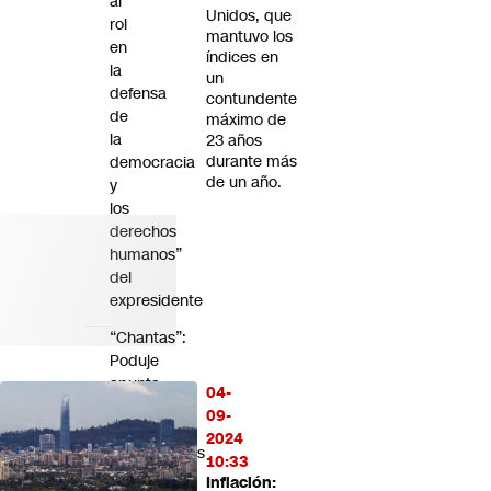
al
Unidos, que
rol
mantuvo los
en
índices en
la
un
defensa
contundente
de
máximo de
la
23 años
durante más
democracia
de un año.
y
los
derechos
humanos”
del
expresidente
“Chantas”:
Poduje
apunta
04-
contra
09-
empresas
2024
cuestionadas
10:33
por
Inflación: