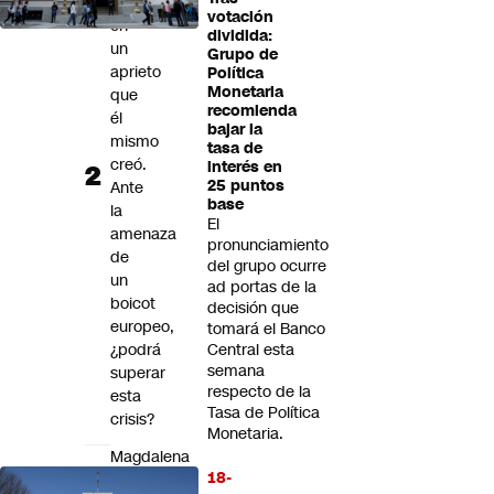
encuentra
votación
en
dividida:
un
Grupo de
aprieto
Política
Monetaria
que
recomienda
él
bajar la
mismo
tasa de
creó.
interés en
25 puntos
Ante
base
la
El
amenaza
pronunciamiento
de
del grupo ocurre
un
ad portas de la
boicot
decisión que
europeo,
tomará el Banco
¿podrá
Central esta
semana
superar
respecto de la
esta
Tasa de Política
crisis?
Monetaria.
Magdalena
18-
Piñera