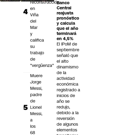
reconstrucción
Banco
Central
en
reajusta
Viña
pronóstico
del
y calcula
Mar
que el año
y
terminará
en 4,5%
califica
El IPoM de
su
septiembre
trabajo
señaló que
de
el alto
"vergüenza"
dinamismo
de la
Muere
actividad
Jorge
económica
Messi,
registrado a
padre
inicios de
de
año se
redujo,
Lionel
debido a la
Messi,
reversión
a
de algunos
los
elementos
68