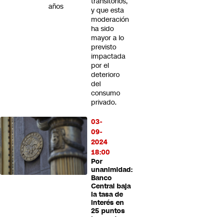
transitorios,
años
y que esta
moderación
ha sido
mayor a lo
previsto
impactada
por el
deterioro
del
consumo
privado.
03-
09-
2024
18:00
Por
unanimidad:
Banco
Central baja
la tasa de
interés en
25 puntos