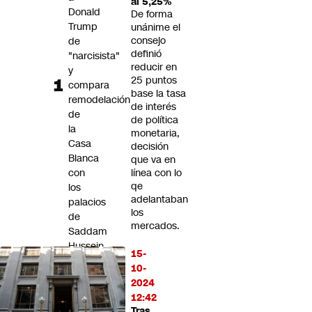
al 5,25%
Futuro 360
Donald
De forma
Trump
Opinión
unánime el
consejo
de
definió
"narcisista"
reducir en
y
25 puntos
compara
base la tasa
remodelación
de interés
de
de política
la
monetaria,
Casa
decisión
Blanca
que va en
con
línea con lo
qe
los
adelantaban
palacios
los
de
mercados.
Saddam
Hussein
15-
10-
Análisis:
2024
Infantino
12:42
se
Tras