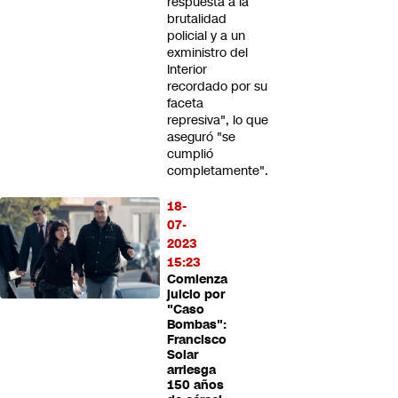
respuesta a la
brutalidad
policial y a un
exministro del
Interior
recordado por su
faceta
represiva", lo que
aseguró "se
cumplió
completamente".
18-
07-
2023
15:23
Comienza
juicio por
"Caso
Bombas":
Francisco
Solar
arriesga
150 años