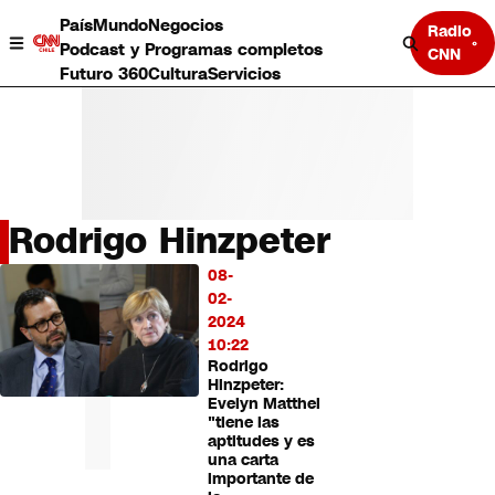
País
Mundo
Negocios
Radio
Podcast y Programas completos
CNN
Futuro 360
Cultura
Servicios
Rodrigo Hinzpeter
País
08-
LO
Mundo
02-
MÁS
Negocios
2024
LEÍDO
Deportes
10:22
Rodrigo
Programas completos
Hinzpeter:
Cultura
Evelyn Matthei
Servicios
"tiene las
Bits
aptitudes y es
una carta
CNN Data
importante de
CNN tiempo