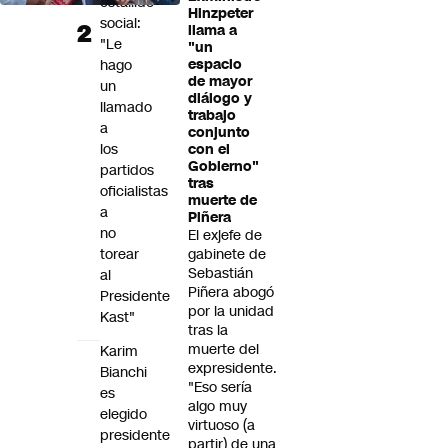
estallido
Hinzpeter
social:
llama a
"Le
"un
hago
espacio
de mayor
un
diálogo y
llamado
trabajo
a
conjunto
los
con el
Gobierno"
partidos
tras
oficialistas
muerte de
a
Piñera
no
El exjefe de
torear
gabinete de
Sebastián
al
Piñera abogó
Presidente
por la unidad
Kast"
tras la
muerte del
Karim
expresidente.
Bianchi
"Eso sería
es
algo muy
elegido
virtuoso (a
presidente
partir) de una