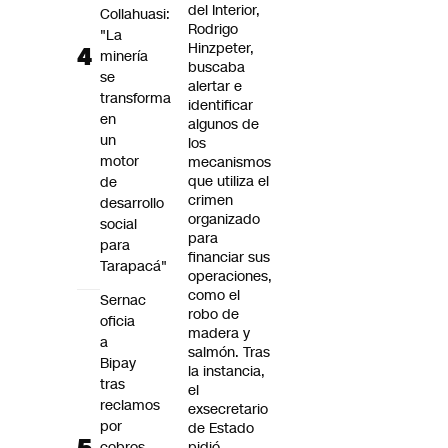
del Interior,
Collahuasi:
Rodrigo
"La
Hinzpeter,
minería
buscaba
se
alertar e
transforma
identificar
en
algunos de
un
los
motor
mecanismos
que utiliza el
de
crimen
desarrollo
organizado
social
para
para
financiar sus
Tarapacá"
operaciones,
como el
Sernac
robo de
oficia
madera y
a
salmón. Tras
Bipay
la instancia,
tras
el
reclamos
exsecretario
por
de Estado
cobros
pidió