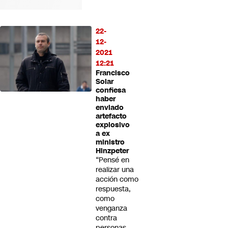
22-
12-
2021
12:21
Francisco
Solar
confiesa
haber
enviado
artefacto
explosivo
a ex
ministro
Hinzpeter
“Pensé en
realizar una
acción como
respuesta,
como
venganza
contra
personas