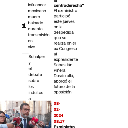
la
Futuro 360
Influencer
centroderecha"
El exministro
mexicano
Opinión
participó
muere
este jueves
baleado
en la
durante
despedida
transmisión
que se
en
realiza en el
vivo
ex Congreso
al
Schalper
expresidente
y
Sebastián
el
Piñera.
debate
Desde allá,
sobre
abordó el
los
futuro de la
oposición.
indultos
a
08-
uniformados
02-
condenados
2024
por
08:17
el
Exministro