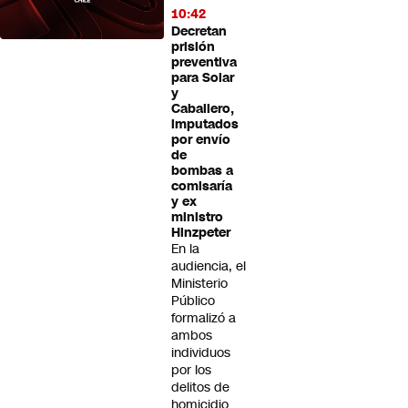
10:42
Decretan
prisión
preventiva
para Solar
y
Caballero,
imputados
por envío
de
bombas a
comisaría
y ex
ministro
Hinzpeter
En la
audiencia, el
Ministerio
Público
formalizó a
ambos
individuos
por los
delitos de
homicidio