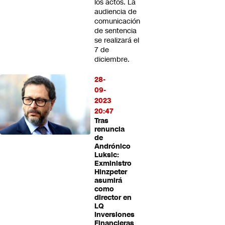
los actos. La
audiencia de
comunicación
de sentencia
se realizará el
7 de
diciembre.
28-
09-
2023
20:47
Tras
renuncia
de
Andrónico
Luksic:
Exministro
Hinzpeter
asumirá
como
director en
LQ
Inversiones
Financieras