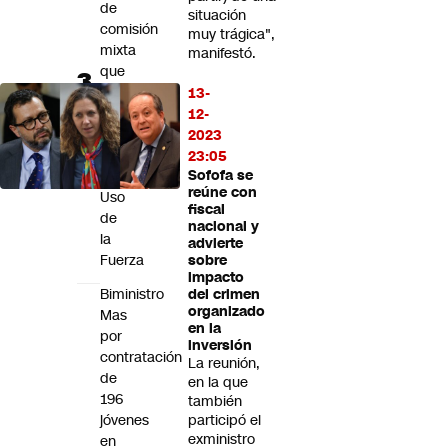
de
situación
comisión
muy trágica",
mixta
manifestó.
que
tramita
13-
proyecto
12-
sobre
2023
Reglas
23:05
de
Sofofa se
reúne con
Uso
fiscal
de
nacional y
la
advierte
Fuerza
sobre
impacto
Biministro
del crimen
organizado
Mas
en la
por
inversión
contratación
La reunión,
de
en la que
196
también
jóvenes
participó el
exministro
en