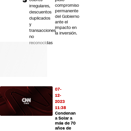
compromiso
irregulares,
permanente
descuentos
del Gobierno
duplicados
ante el
y
impacto en
transacciones
la inversión.
no
reconocidas
07-
12-
2023
11:38
Condenan
a Solar a
más de 70
años de