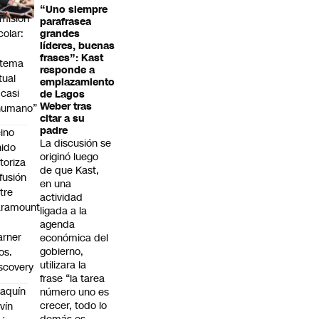
“Uno siempre
misión
parafrasea
colar:
grandes
líderes, buenas
frases”: Kast
stema
responde a
tual
emplazamiento
 casi
de Lagos
Weber tras
humano”
citar a su
padre
ino
La discusión se
ido
originó luego
toriza
de que Kast,
 fusión
en una
tre
actividad
aramount
ligada a la
agenda
rner
económica del
gobierno,
os.
utilizara la
scovery
frase “la tarea
aquín
número uno es
crecer, todo lo
vín