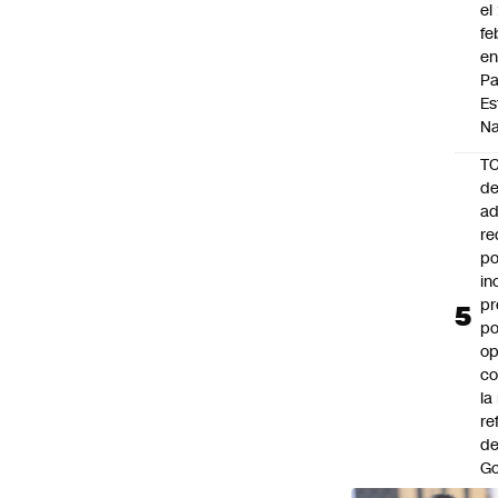
el
fe
en
P
Es
Na
T
de
ad
re
po
in
pr
po
op
co
la
re
de
Go