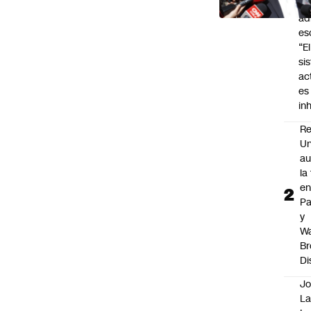
de
ad
es
“El
si
ac
es
in
Re
Un
au
la
en
P
y
Wa
Br
Di
Jo
La