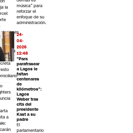
demás es
eón
música” para
ja la
reforzar el
rcel:
enfoque de su
rte
administración.
e
elaciones
24-
voca
04-
isión
2026
eventiva
12:48
"Para
creta
parafrasear
a Lagos le
resto
faltan
miciliario
centenares
de
oo
kilómetros":
ghters
Lagos
uncia
Weber tras
cita del
presidente
arta
Kast a su
sita a
padre
ile:
El
carán
parlamentario