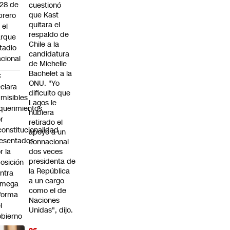
 28 de
cuestionó
que Kast
brero
quitara el
 el
respaldo de
arque
Chile a la
tadio
candidatura
cional
de Michelle
Bachelet a la
C
ONU. "Yo
clara
dificulto que
misibles
Lagos le
querimientos
hubiera
r
retirado el
constitucionalidad
apoyo a un
esentados
connacional
r la
dos veces
presidenta de
osición
la República
ntra
a un cargo
 mega
como el de
forma
Naciones
l
Unidas", dijo.
bierno