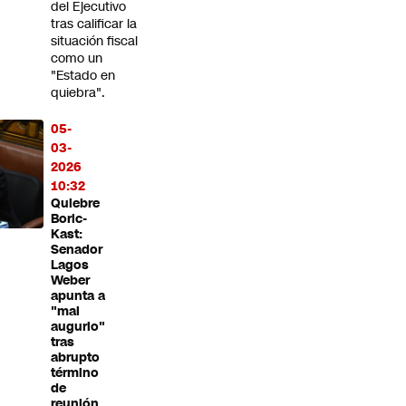
del Ejecutivo
tras calificar la
situación fiscal
como un
"Estado en
quiebra".
05-
03-
2026
10:32
Quiebre
Boric-
Kast:
Senador
Lagos
Weber
apunta a
"mal
augurio"
tras
abrupto
término
de
reunión