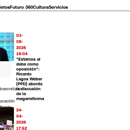
letos
Futuro 360
Cultura
Servicios
03-
MÁS
08-
O
2026
19:04
"Estamos al
debe como
oposición":
Ricardo
Lagos Weber
(PPD) aborda
bsecretario
la discusión
de la
megarreforma
ucación
fiende
24-
forma
04-
2026
stema
17:52