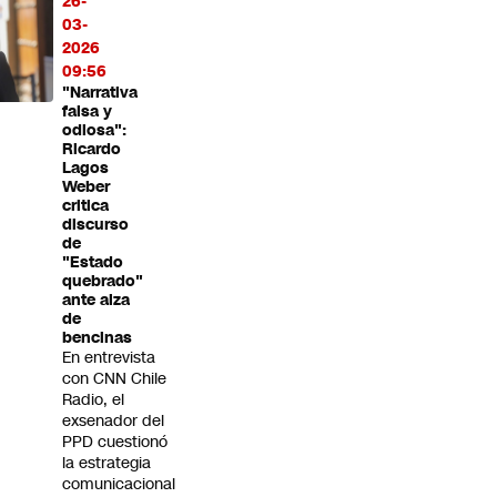
26-
03-
2026
09:56
"Narrativa
falsa y
odiosa":
Ricardo
Lagos
Weber
critica
discurso
de
"Estado
quebrado"
ante alza
de
bencinas
En entrevista
con CNN Chile
Radio, el
exsenador del
PPD cuestionó
la estrategia
comunicacional