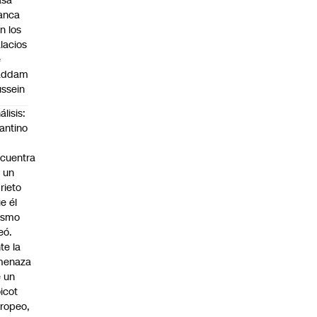
asa
anca
n los
lacios
e
addam
ssein
álisis:
fantino
cuentra
 un
rieto
e él
ismo
eó.
te la
menaza
 un
icot
ropeo,