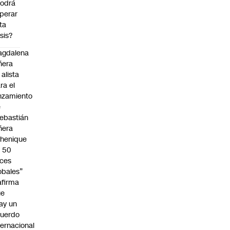
odrá
perar
ta
isis?
agdalena
ñera
 alista
ra el
nzamiento
e
ebastián
ñera
henique
 50
ces
obales”
afirma
ue
ay un
uerdo
ternacional