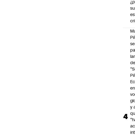
¿p
su
es
cr
M
Pi
se
pa
la
d
“S
Pi
Ec
en
vo
gl
y 
q
“h
ac
in