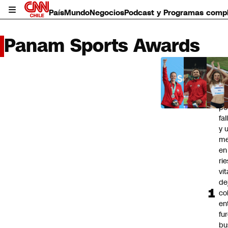
País
Mundo
Negocios
Podcast y Programas comp
Panam Sports Awards
LO 
LEÍD
Do
País
pe
Mundo
fa
Negocios
y 
Deportes
me
Programas completos
en
Cultura
ri
Servicios
vit
Bits
de
co
CNN Data
en
CNN tiempo
fu
Futuro 360
bu
Opinión