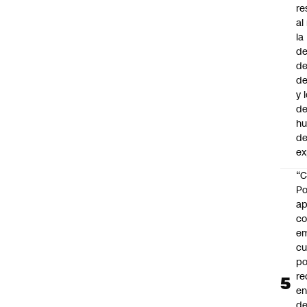
re
al
la
de
de
d
y 
de
h
de
ex
“C
Po
ap
co
e
cu
po
re
en
de