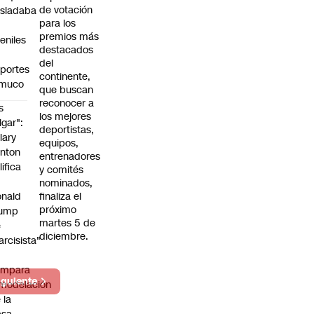
de votación
asladaba
para los
premios más
veniles
destacados
del
portes
continente,
muco
que buscan
reconocer a
s
los mejores
lgar":
deportistas,
llary
equipos,
inton
entrenadores
lifica
y comités
nominados,
nald
finaliza el
próximo
rump
martes 5 de
e
diciembre.
arcisista"
ompara
iguiente
modelación
 la