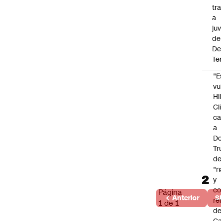
tr
a
ju
de
De
Te
"E
vu
Hi
Cl
ca
a
Do
T
d
"n
y
c
Página
Anterior
S
re
1 de 1
de