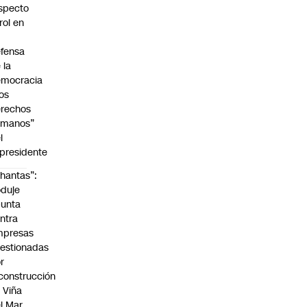
specto
 rol en
fensa
 la
emocracia
los
rechos
umanos”
l
presidente
hantas”:
duje
unta
ntra
mpresas
estionadas
r
construcción
 Viña
l Mar