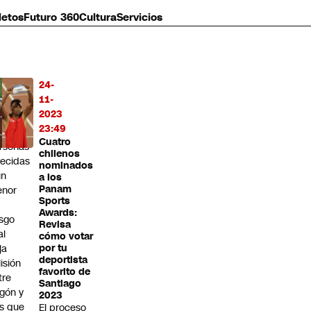
letos
Futuro 360
Cultura
Servicios
24-
MÁS
11-
O
2023
23:49
s
Cuatro
rsonas
chilenos
llecidas
nominados
un
a los
Panam
nor
Sports
Awards:
esgo
Revisa
al
cómo votar
ja
por tu
deportista
lisión
favorito de
tre
Santiago
rgón y
2023
s que
El proceso