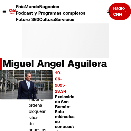
País
Mundo
Negocios
Radio
Podcast y Programas completos
CNN
Futuro 360
Cultura
Servicios
Miguel Angel Aguilera
País
10-
LO
Mundo
06-
MÁS
Negocios
2025
LEÍDO
Deportes
23:34
Exalcalde
Programas completos
Tribunal
de San
Cultura
ordena
Ramón:
Servicios
bloquear
Este
Bits
miércoles
sitios
se
CNN Data
de
conocerá
CNN tiempo
apuestas