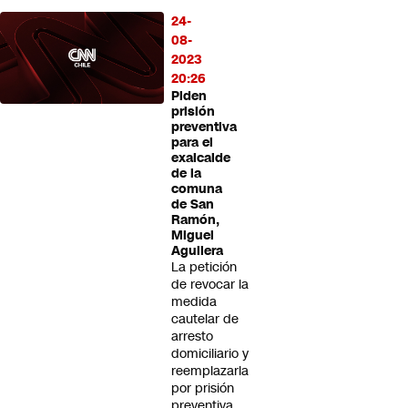
24-
08-
2023
20:26
Piden
prisión
preventiva
para el
exalcalde
de la
comuna
de San
Ramón,
Miguel
Aguilera
La petición
de revocar la
medida
cautelar de
arresto
domiciliario y
reemplazarla
por prisión
preventiva