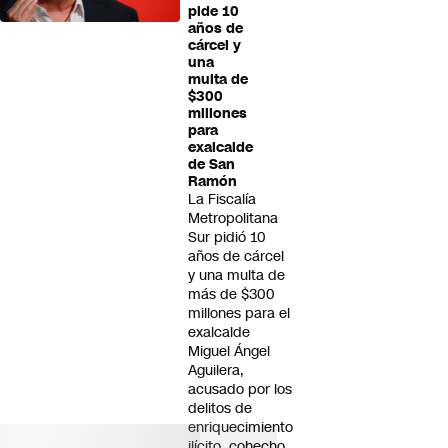
pide 10
años de
cárcel y
una
multa de
$300
millones
para
exalcalde
de San
Ramón
La Fiscalía
Metropolitana
Sur pidió 10
años de cárcel
y una multa de
más de $300
millones para el
exalcalde
Miguel Ángel
Aguilera,
acusado por los
delitos de
enriquecimiento
ilícito, cohecho