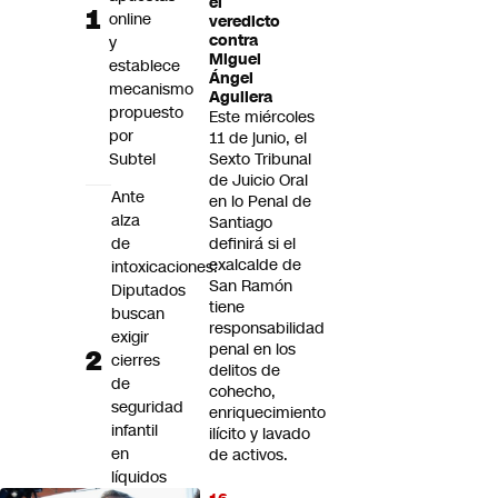
el
Futuro 360
online
veredicto
contra
y
Opinión
Miguel
establece
Ángel
mecanismo
Aguilera
propuesto
Este miércoles
por
11 de junio, el
Subtel
Sexto Tribunal
de Juicio Oral
Ante
en lo Penal de
alza
Santiago
de
definirá si el
exalcalde de
intoxicaciones:
San Ramón
Diputados
tiene
buscan
responsabilidad
exigir
penal en los
cierres
delitos de
de
cohecho,
seguridad
enriquecimiento
infantil
ilícito y lavado
en
de activos.
líquidos