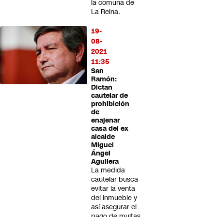
la comuna de
La Reina.
19-
08-
2021
11:35
San
Ramón:
Dictan
cautelar de
prohibición
de
enajenar
casa del ex
alcalde
Miguel
Ángel
Aguilera
La medida
cautelar busca
evitar la venta
del inmueble y
así asegurar el
pago de multas