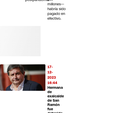
millones—
habría sido
pagado en
efectivo.
17-
12-
2023
16:44
Hermana
de
exalcalde
de San
Ramón
fue