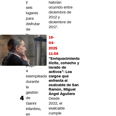
y
habrían
ocurrido entre
seis
diciembre de
lugares
2012 y
para
diciembre de
disfrutar
2017.
de
la
16-
naturaleza
04-
2025
UEFA
11:56
confirma
"Enriquecimiento
un
ilícito, cohecho y
pago
lavado de
a
activos": Los
exempleada
cargos que
enfrenta el
durante
exalcalde de San
la
Ramón, Miguel
gestión
Ángel Aguilera
de
Desde
Gianni
2022, el
exalcalde
Infantino,
cumple
en