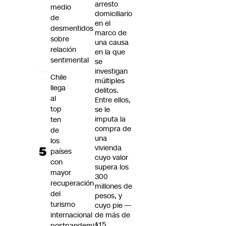
arresto
medio
domiciliario
de
en el
desmentidos
marco de
sobre
una causa
relación
en la que
sentimental
se
investigan
Chile
múltiples
llega
delitos.
al
Entre ellos,
top
se le
imputa la
ten
compra de
de
una
los
vivienda
países
cuyo valor
con
supera los
mayor
300
recuperación
millones de
del
pesos, y
turismo
cuyo pie —
internacional
de más de
115
postpandemia