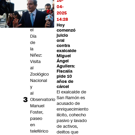
16-
de
04-
vapeo
2025
Panoramas
14:28
por
Hoy
el
comenzó
juicio
Día
oral
de
contra
la
exalcalde
Niñez:
Miguel
Ángel
Visita
Aguilera:
al
Fiscalía
Zoológico
pide 10
Nacional
años de
y
cárcel
El exalcalde de
al
San Ramón es
Observatorio
acusado de
Manuel
enriquecimiento
Foster,
ilícito, cohecho
paseo
pasivo y lavado
en
de activos,
teleférico
deiltos que