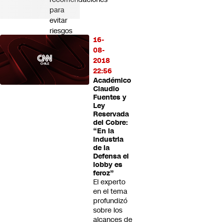
para
evitar
riesgos
16-
08-
2018
22:56
Académico
Claudio
Fuentes y
Ley
Reservada
del Cobre:
“En la
industria
de la
Defensa el
lobby es
feroz”
El experto
en el tema
profundizó
sobre los
alcances de