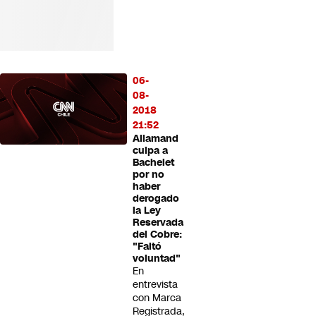
06-
08-
2018
21:52
Allamand
culpa a
Bachelet
por no
haber
derogado
la Ley
Reservada
del Cobre:
"Faltó
voluntad"
En
entrevista
con Marca
Registrada,