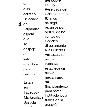
del Cobre
Futuro 360
20
La Ley
días
Opinión
Reservada del
Cobre durante
cerrado:
61 años
Delegado
entregó
de
recursos por
Valparaíso
el 10% de las
espera
ventas de
que
Codelco
se
directamente
despeje
a las Fuerzas
el
Armadas. La
lado
nueva
iniciativa
argentino
establece un
para
nuevo
reabrirlo
mecanismo
de
Estafa
financiamiento
en
para estas
Facebook
instituciones a
Marketplace:
través de la
Justicia
creación