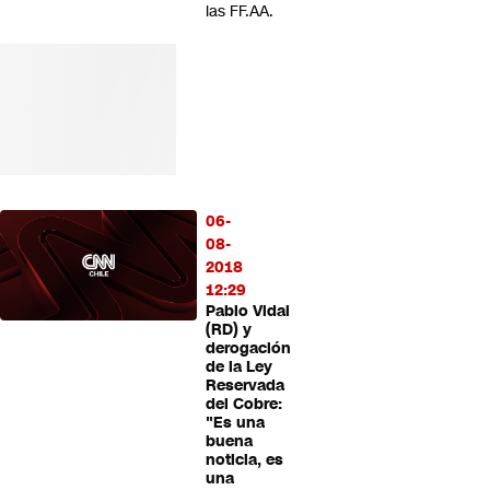
las FF.AA.
06-
08-
2018
12:29
Pablo Vidal
(RD) y
derogación
de la Ley
Reservada
del Cobre:
"Es una
buena
noticia, es
una