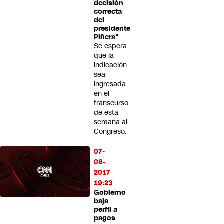
decisión
correcta
del
presidente
Piñera"
Se espera
que la
indicación
sea
ingresada
en el
transcurso
de esta
semana al
Congreso.
07-
08-
2017
19:23
Gobierno
baja
perfil a
pagos