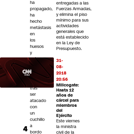
ha
entregadas a las
propagado,
Fuerzas Armadas,
y elimina el piso
ha
mínimo para sus
hecho
actividades
metástasis
generales que
en
está establecido
los
en la Ley de
huesos
Presupuesto.
y
más
31-
allá”
08-
2018
Joven
20:56
murió
Milicogate:
tras
Hasta 12
ser
años de
atacado
cárcel para
miembros
con
del
un
Ejército
cuchillo
Este viernes
a
la ministra
bordo
civil de la