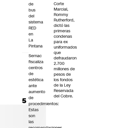
Corte
de
Marcial,
bus
Rommy
del
Rutherford,
sistema
dictó las
RED
primeras
en
condenas
La
para ex
Pintana
uniformados
que
Sernac
defraudaron
fiscaliza
2.700
centros
millones de
de
pesos de
estética
los fondos
de la Ley
ante
Reservada
aumento
del Cobre.
de
procedimientos:
Estas
son
las
recomendaciones