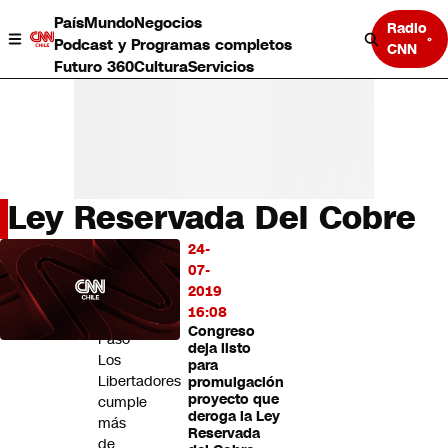
País
Mundo
Negocios
Radio
Podcast y Programas completos
CNN
Futuro 360
Cultura
Servicios
Ley Reservada Del Cobre
País
24-
LO
Mundo
07-
MÁS
Negocios
2019
LEÍDO
Deportes
16:08
Congreso
Programas completos
Paso
deja listo
Cultura
Los
para
Servicios
Libertadores
promulgación
Bits
proyecto que
cumple
deroga la Ley
CNN Data
más
Reservada
CNN tiempo
de