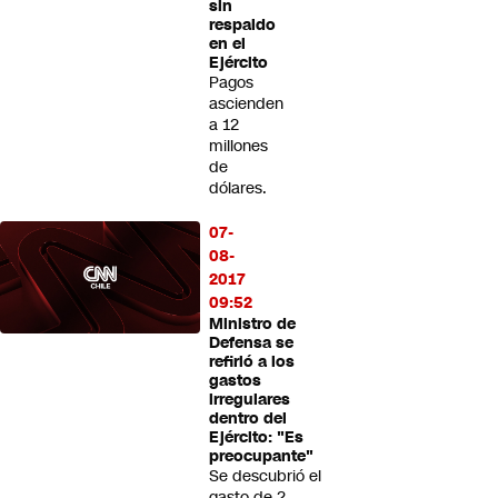
sin
respaldo
en el
Ejército
Pagos
ascienden
a 12
millones
de
dólares.
07-
08-
2017
09:52
Ministro de
Defensa se
refirió a los
gastos
irregulares
dentro del
Ejército: "Es
preocupante"
Se descubrió el
gasto de 2