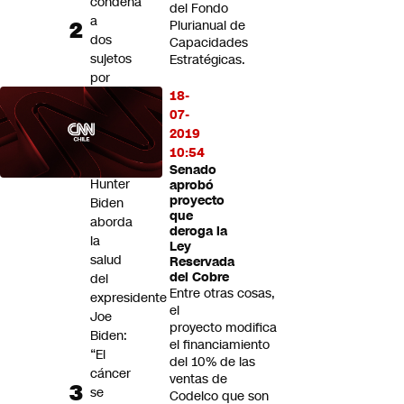
condena
del Fondo
a
Plurianual de
dos
Capacidades
sujetos
Estratégicas.
por
18-
compras
07-
falsas
2019
de
10:54
vehículos
Senado
Hunter
aprobó
proyecto
Biden
que
aborda
deroga la
la
Ley
salud
Reservada
del Cobre
del
Entre otras cosas,
expresidente
el
Joe
proyecto modifica
Biden:
el financiamiento
“El
del 10% de las
cáncer
ventas de
se
Codelco que son