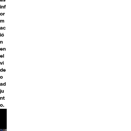
inf
or
m
ac
ió
n
en
el
vi
de
o
ad
ju
nt
o.