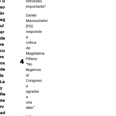
l
u
retroceso
importante"
so
irr
Daniel
eg
Manouchehri
ul
(PS)
ar
responde
a
de
crítica
re
de
cu
Magdalena
rs
Piñera:
os
“No
de
llegamos
la
al
Congreso
Le
a
y
agradar
Re
a
se
una
rv
élite”
ad