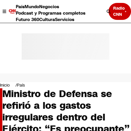
País
Mundo
Negocios
Radio
Podcast y Programas completos
CNN
Futuro 360
Cultura
Servicios
País
Mundo
Negocios
Inicio
País
Ministro de Defensa se
Deportes
Programas completos
refirió a los gastos
Cultura
Servicios
irregulares dentro del
Bits
CNN Data
Ejército: “Es preocupante”
CNN tiempo