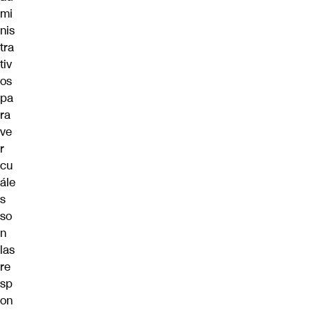
mi
nis
tra
tiv
os
pa
ra
ve
r
cu
ále
s
so
n
las
re
sp
on