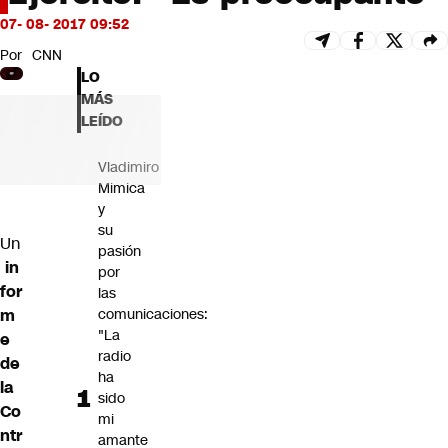
Futuro 360
07- 08- 2017 09:52
Opinión
Por
CNN
LO
MÁS
LEÍDO
Vladimiro
Mimica
y
su
Un
pasión
in
por
for
las
m
comunicaciones:
"La
e
radio
de
ha
la
sido
Co
mi
ntr
amante