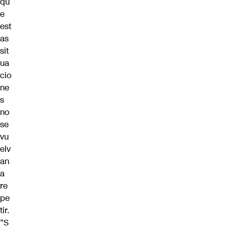
qu
e
est
as
sit
ua
cio
ne
s
no
se
vu
elv
an
a
re
pe
tir
.
“S