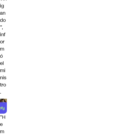
ig
an
do
”,
inf
or
m
ó
el
mi
nis
tro
.
“H
e
m