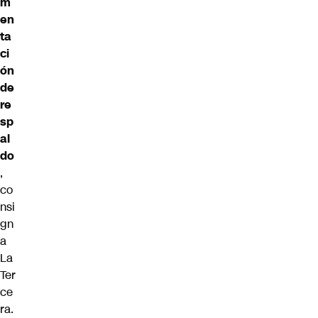
m
en
ta
ci
ón
de
re
sp
al
do
,
co
nsi
gn
a
La
Ter
ce
ra.