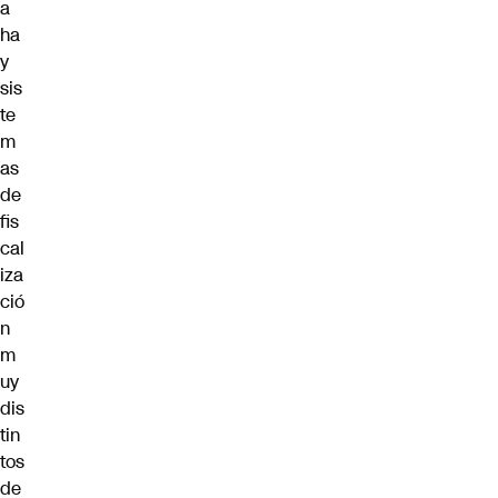
a
ha
y
sis
te
m
as
de
fis
cal
iza
ció
n
m
uy
dis
tin
tos
de