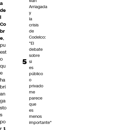
Iván
a
Arriagada
de
y
l
la
Co
crisis
br
de
Codelco:
e
,
"El
pu
debate
est
sobre
o
si
qu
es
e
público
ha
o
privado
brí
me
an
parece
ga
que
sto
es
s
menos
po
importante"
r
1