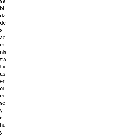
sa
bili
da
de
s
ad
mi
nis
tra
tiv
as
en
el
ca
so
y
si
ha
y