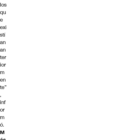
los
qu
e
exi
stí
an
an
ter
ior
m
en
te”
,
inf
or
m
ó.
M
ás