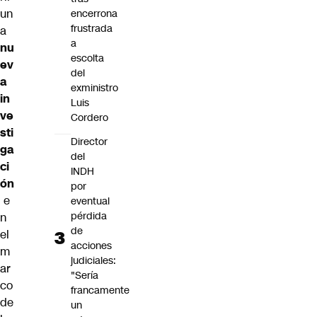
un
encerrona
frustrada
a
a
nu
escolta
ev
del
a
exministro
in
Luis
ve
Cordero
sti
Director
ga
del
ci
INDH
ón
por
e
eventual
pérdida
n
de
el
acciones
m
judiciales:
ar
"Sería
co
francamente
de
un