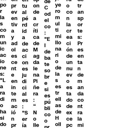
de
po
ye
pr
on
o
tr
tu
C
r
ro
ev
de
co
an
al
od
la
m
en
a
n
sp
pé
el
s
ul
tiv
cr
la
or
rd
co
co
ti
a
íti
cr
te
id
:
m
mi
y
ca
ea
s:
a
"E
un
llo
ad
de
ci
Pr
de
l
ic
na
ol
M
ón
es
ac
de
ac
ri
es
ag
de
en
ci
ba
io
o
ce
da
un
ta
on
te
ne
de
nt
le
nu
n
es
so
s:
la
e
na
ev
de
ju
br
"L
s
en
Pi
o
m
di
e
a
es
in
ñe
es
an
ci
si
ra
tr
te
ra
ta
da
al
es
di
ell
rn
:
do
co
es
pú
o
as
ac
“
de
nt
:
bli
ha
de
ió
N
ex
ra
"S
co
si
H
n
o
ce
la
er
o
do
oll
pr
lle
pc
mi
ía
pr