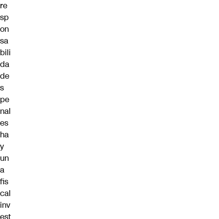
re
sp
on
sa
bili
da
de
s
pe
nal
es
ha
y
un
a
fis
cal
inv
est