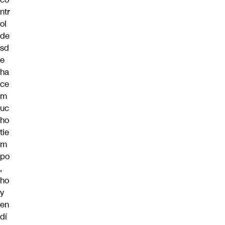
ntr
ol
de
sd
e
ha
ce
m
uc
ho
tie
m
po
,
ho
y
en
dí