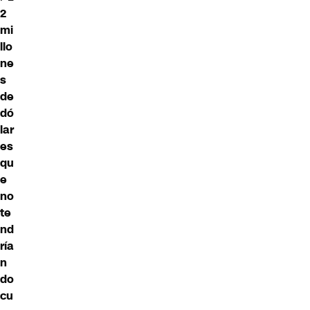
2
mi
llo
ne
s
de
dó
lar
es
qu
e
no
te
nd
ría
n
do
cu