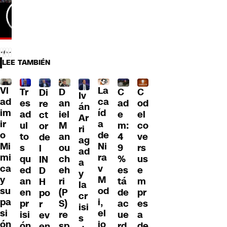
LEE TAMBIÉN
Vl
La
Tr
D
C
C
Di
Iv
ad
ca
es
an
ad
od
re
án
im
íd
ad
iel
e
el
ct
Ar
ir
a
ul
M
m:
co
or
ri
o
de
to
an
4
ve
de
ag
Mi
Ni
s
ou
9
rs
l
ad
mi
ra
qu
ch
%
us
IN
a
ca
v
ed
eh
es
e
D
y
y
M
an
ri
tá
m
H
la
su
od
en
(P
de
pr
po
cr
pa
i,
pr
S)
ac
es
r
isi
si
el
isi
re
ue
a
ev
s
ón
jo
ón
sp
rd
de
en