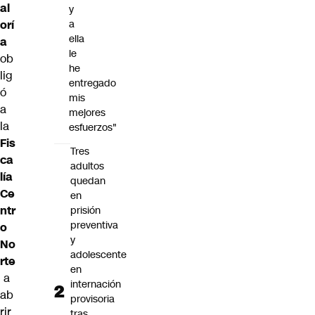
al
y
orí
a
ella
a
le
ob
he
lig
entregado
ó
mis
a
mejores
la
esfuerzos"
Fis
Tres
ca
adultos
lía
quedan
Ce
en
ntr
prisión
preventiva
o
y
No
adolescente
rte
en
a
internación
ab
provisoria
rir
tras