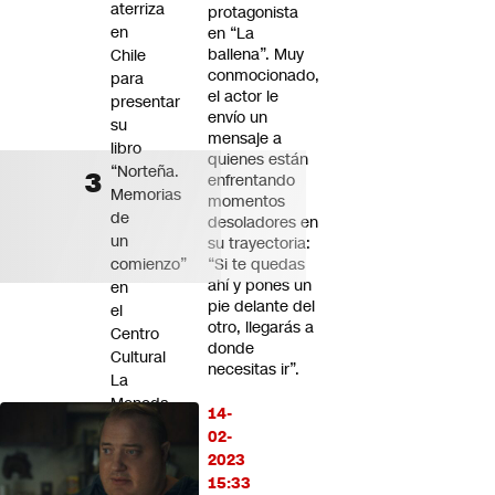
aterriza
protagonista
en
en “La
ballena”. Muy
Chile
conmocionado,
para
el actor le
presentar
envío un
su
mensaje a
libro
quienes están
“Norteña.
enfrentando
Memorias
momentos
de
desoladores en
un
su trayectoria:
comienzo”
“Si te quedas
ahí y pones un
en
pie delante del
el
otro, llegarás a
Centro
donde
Cultural
necesitas ir”.
La
Moneda
14-
02-
Orrego
2023
defiende
15:33
obras