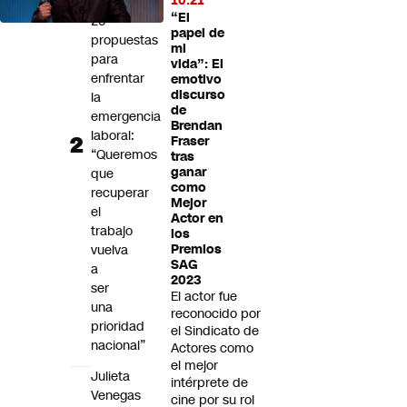
10:21
Gobierno
“El
20
papel de
propuestas
mi
para
vida”: El
enfrentar
emotivo
discurso
la
de
emergencia
Brendan
laboral:
Fraser
“Queremos
tras
ganar
que
como
recuperar
Mejor
el
Actor en
trabajo
los
vuelva
Premios
SAG
a
2023
ser
El actor fue
una
reconocido por
prioridad
el Sindicato de
nacional”
Actores como
el mejor
Julieta
intérprete de
Venegas
cine por su rol