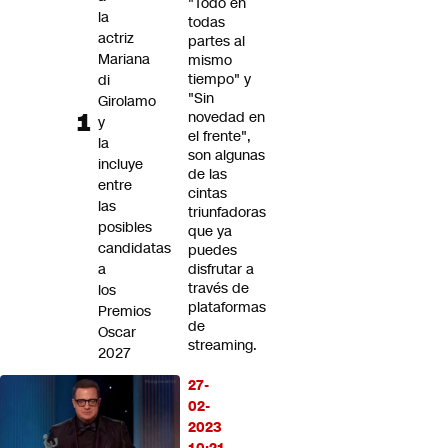
"Todo en
Futuro 360
la
todas
actriz
Opinión
partes al
Mariana
mismo
tiempo" y
di
"Sin
Girolamo
novedad en
y
el frente",
la
son algunas
incluye
de las
entre
cintas
las
triunfadoras
posibles
que ya
candidatas
puedes
a
disfrutar a
través de
los
plataformas
Premios
de
Oscar
streaming.
2027
27-
UDI
02-
entrega
2023
al