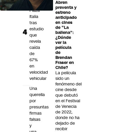
Abren
en
preventa y
Plaza
estreno
Italia
anticipado
tras
en cines
de “La
estudio
ballena”:
que
¿Dónde
revela
ver la
caída
película
de
de
Brendan
67%
Fraser en
en
Chile?
velocidad
La película
vehicular
sido un
fenómeno del
Una
cine desde
querella
que debutó
por
en el Festival
de Venecia
presuntas
de 2022,
firmas
donde no ha
falsas
dejado de
y
recibir
una