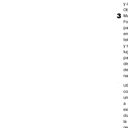
y 
Ob
M
Fo
p
e
te
y 
lu
pa
di
de
na
U
co
un
a
e
du
la
ge