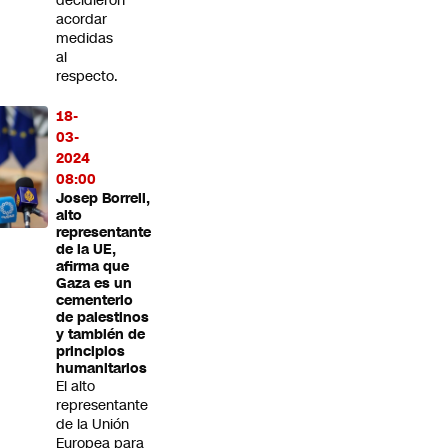
decidieron
acordar
medidas
al
respecto.
18-
03-
2024
08:00
Josep Borrell,
alto
representante
de la UE,
afirma que
Gaza es un
cementerio
de palestinos
y también de
principios
humanitarios
El alto
representante
de la Unión
Europea para