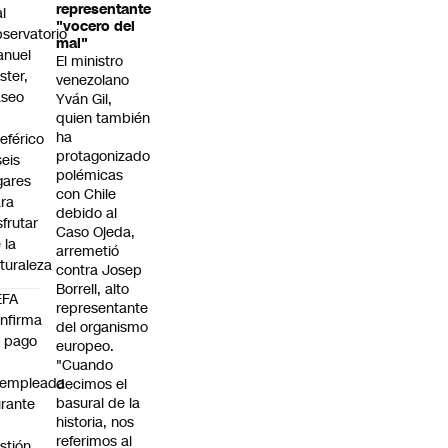
representante
al
"vocero del
servatorio
mal"
anuel
El ministro
ster,
venezolano
aseo
Yván Gil,
n
quien también
ha
leférico
protagonizado
seis
polémicas
gares
con Chile
ra
debido al
sfrutar
Caso Ojeda,
 la
arremetió
turaleza
contra Josep
Borrell, alto
EFA
representante
nfirma
del organismo
 pago
europeo.
"Cuando
xempleada
decimos el
basural de la
rante
historia, nos
referimos al
stión