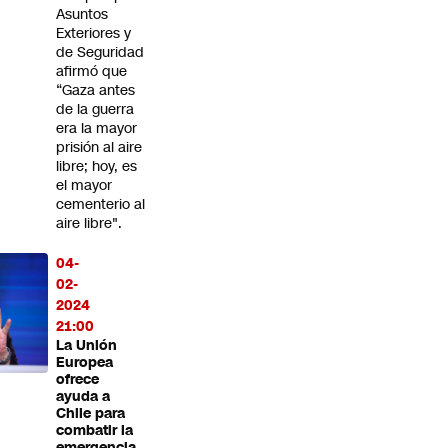
Asuntos
Exteriores y
de Seguridad
afirmó que
“Gaza antes
de la guerra
era la mayor
prisión al aire
libre; hoy, es
el mayor
cementerio al
aire libre".
04-
02-
2024
21:00
La Unión
Europea
ofrece
ayuda a
Chile para
combatir la
emergencia