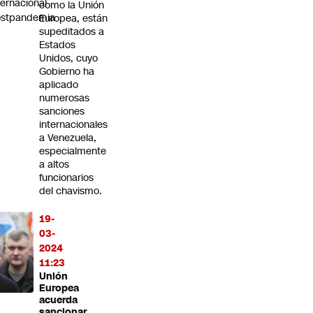
ternacional
como la Unión
ostpandemia
Europea, están
supeditados a
Estados
Unidos, cuyo
Gobierno ha
aplicado
numerosas
sanciones
internacionales
a Venezuela,
especialmente
a altos
funcionarios
del chavismo.
19-
03-
2024
11:23
Unión
Europea
acuerda
sancionar