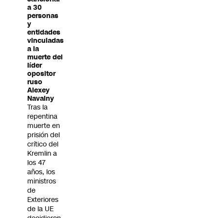
a 30
personas
y
entidades
vinculadas
a la
muerte del
líder
opositor
ruso
Alexey
Navalny
Tras la
repentina
muerte en
prisión del
crítico del
Kremlin a
los 47
años, los
ministros
de
Exteriores
de la UE