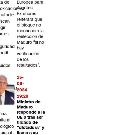
za de
Europea para
Asuntos
toxicaciones:
Exteriores
putados
reiterara que
uscan
el bloque no
igir
reconocerá la
erres
reelección de
e
Maduro “si no
guridad
hay
fantil
verificación
n
de los
resultados”.
quidos
e
15-
apeo
09-
anoramas
2024
r el
19:28
a de
Ministro de
Maduro
responde a la
ñez:
UE a tras ser
sita al
tildado de
ológico
"dictadura" y
cional
llama a su