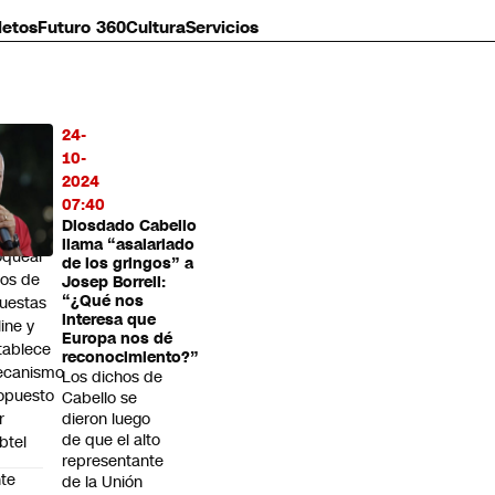
letos
Futuro 360
Cultura
Servicios
24-
MÁS
10-
O
2024
07:40
ibunal
Diosdado Cabello
dena
llama “asalariado
oquear
de los gringos” a
tios de
Josep Borrell:
“¿Qué nos
uestas
interesa que
line y
Europa nos dé
tablece
reconocimiento?”
canismo
Los dichos de
opuesto
Cabello se
r
dieron luego
de que el alto
btel
representante
te
de la Unión