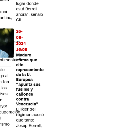
lugar donde
e
está Borrell
anni
ahora", señaló
fantino,
Gil.
n
edio
26-
e
08-
smentidos
2024
bre
16:05
lación
Maduro
ntimental
afirma que
alto
ile
representante
de la U.
ega al
Europea
p ten
“apunta sus
 los
fusiles y
íses
cañones
contra
on
Venezuela”
ayor
El líder del
cuperación
régimen acusó
l
que tanto
rismo
Josep Borrell,