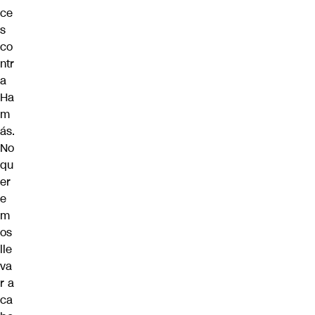
ce
s
co
ntr
a
Ha
m
ás.
No
qu
er
e
m
os
lle
va
r a
ca