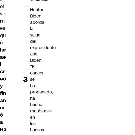
el
Hunter
vie
Biden
rn
aborda
es
la
salud
qu
del
e
expresidente
Isr
Joe
ae
Biden:
l
“El
cr
cáncer
eó
se
ha
y
propagado,
fin
ha
an
hecho
ci
metástasis
ó
en
a
los
Ha
huesos