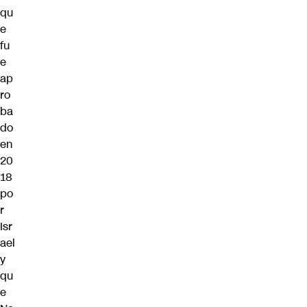
qu
e
fu
e
ap
ro
ba
do
en
20
18
po
r
Isr
ael
y
qu
e