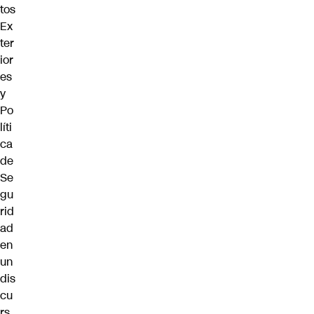
tos
Ex
ter
ior
es
y
Po
líti
ca
de
Se
gu
rid
ad
en
un
dis
cu
rs