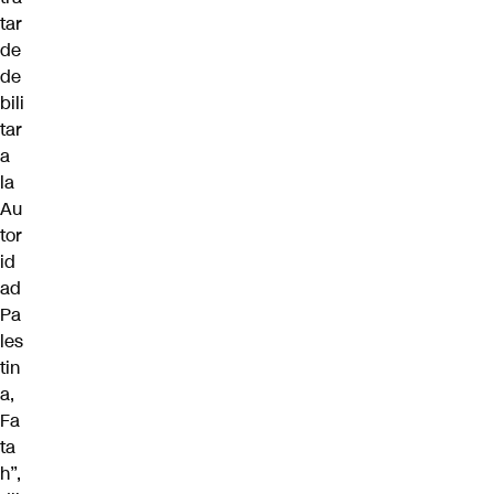
tar
de
de
bili
tar
a
la
Au
tor
id
ad
Pa
les
tin
a,
Fa
ta
h”,