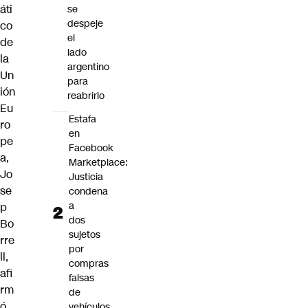
áti
se
despeje
co
el
de
lado
la
argentino
Un
para
ión
reabrirlo
Eu
Estafa
ro
en
pe
Facebook
a,
Marketplace:
Jo
Justicia
se
condena
a
p
dos
Bo
sujetos
rre
por
ll
,
compras
afi
falsas
rm
de
ó
vehículos