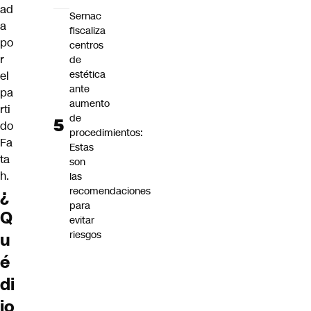
ad
Sernac
a
fiscaliza
po
centros
r
de
estética
el
ante
pa
aumento
rti
de
do
procedimientos:
Fa
Estas
ta
son
h.
las
recomendaciones
¿
para
Q
evitar
riesgos
u
é
di
jo