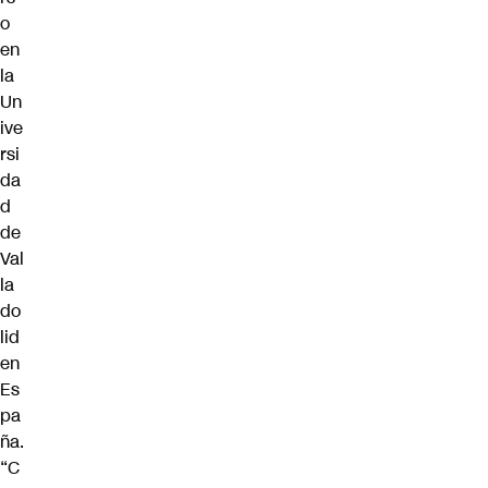
o
en
la
Un
ive
rsi
da
d
de
Val
la
do
lid
en
Es
pa
ña
.
“C