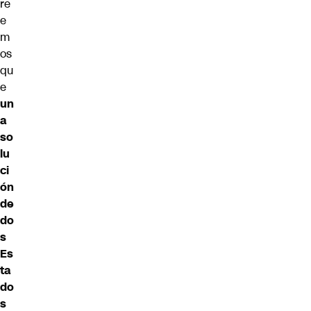
re
e
m
os
qu
e
un
a
so
lu
ci
ón
de
do
s
Es
ta
do
s