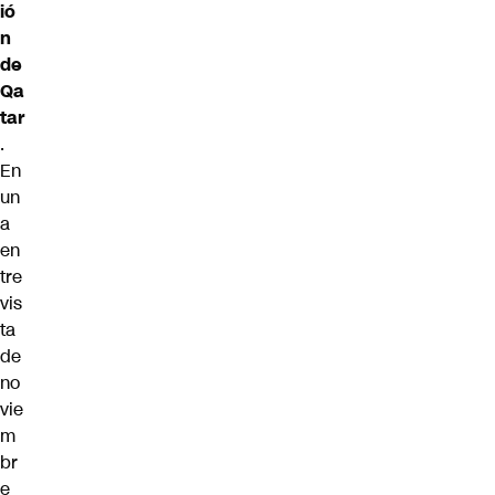
ió
n
de
Qa
tar
.
En
un
a
en
tre
vis
ta
de
no
vie
m
br
e