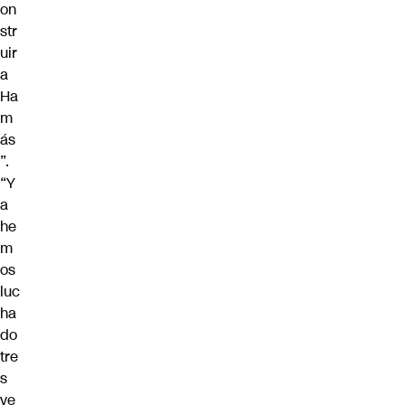
on
str
uir
a
Ha
m
ás
”.
“Y
a
he
m
os
luc
ha
do
tre
s
ve