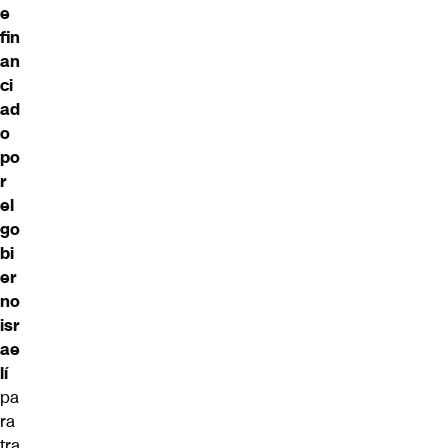
e
fin
an
ci
ad
o
po
r
el
go
bi
er
no
isr
ae
lí
pa
ra
tra