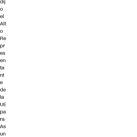
dij
o
el
Alt
o
Re
pr
es
en
ta
nt
e
de
la
UE
pa
ra
As
un