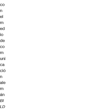
co
n
el
m
ed
io
de
co
m
uni
ca
ció
n
ale
m
án
BI
LD