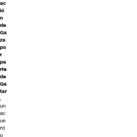
ac
ió
n
de
Ga
za
po
r
pa
rte
de
Qa
tar
,
un
ac
ue
rd
o