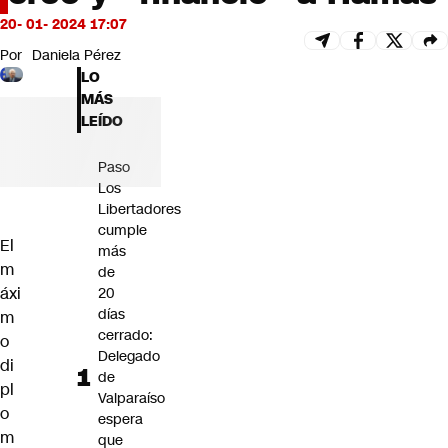
Futuro 360
20- 01- 2024 17:07
Opinión
Por
Daniela Pérez
LO
MÁS
LEÍDO
Paso
Los
Libertadores
cumple
El
más
m
de
áxi
20
días
m
cerrado:
o
Delegado
di
de
pl
Valparaíso
o
espera
m
que