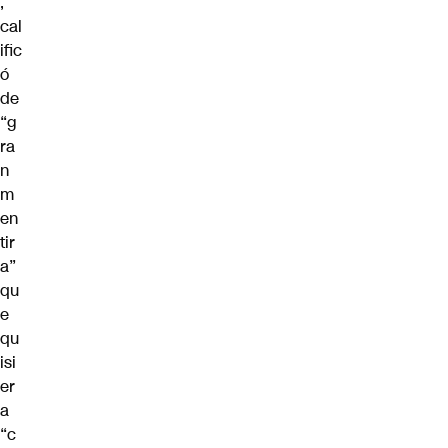
,
cal
ific
ó
de
“g
ra
n
m
en
tir
a”
qu
e
qu
isi
er
a
“c