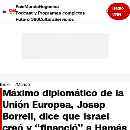
País
Mundo
Negocios
Radio
Podcast y Programas completos
CNN
Futuro 360
Cultura
Servicios
País
Mundo
Negocios
Inicio
Mundo
Máximo diplomático de la
Deportes
Programas completos
Unión Europea, Josep
Cultura
Servicios
Borrell, dice que Israel
Bits
CNN Data
creó y “financió” a Hamás
CNN tiempo