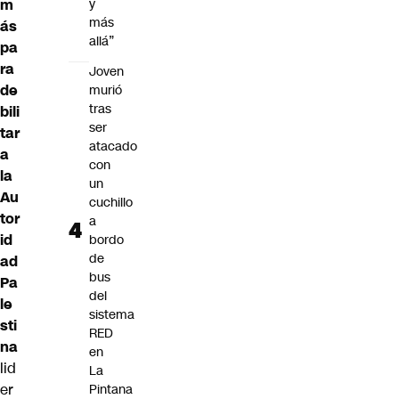
y
m
más
ás
allá”
pa
ra
Joven
de
murió
tras
bili
ser
tar
atacado
a
con
la
un
Au
cuchillo
tor
a
id
bordo
de
ad
bus
Pa
del
le
sistema
sti
RED
na
en
lid
La
er
Pintana