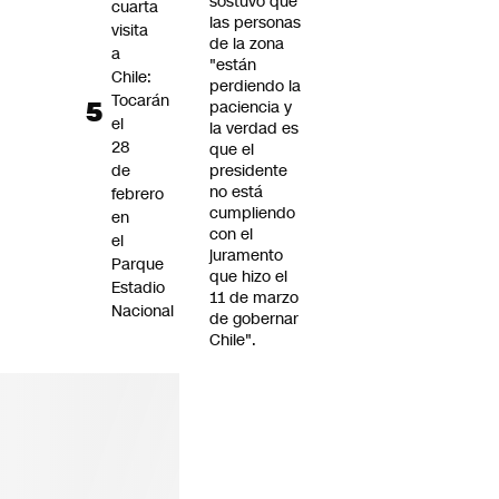
sostuvo que
cuarta
las personas
visita
de la zona
a
"están
Chile:
perdiendo la
Tocarán
paciencia y
el
la verdad es
28
que el
de
presidente
no está
febrero
cumpliendo
en
con el
el
juramento
Parque
que hizo el
Estadio
11 de marzo
Nacional
de gobernar
Chile".