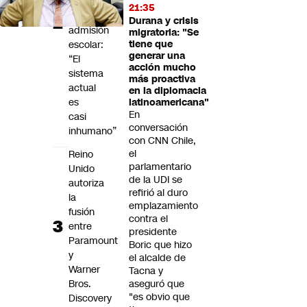
sistema
21:35
de
Durana y crisis
admisión
migratoria: "Se
escolar:
tiene que
generar una
“El
acción mucho
sistema
más proactiva
actual
en la diplomacia
es
latinoamericana"
En
casi
conversación
inhumano”
con CNN Chile,
el
Reino
parlamentario
Unido
de la UDI se
autoriza
refirió al duro
la
emplazamiento
fusión
contra el
entre
presidente
Paramount
Boric que hizo
y
el alcalde de
Warner
Tacna y
Bros.
aseguró que
"es obvio que
Discovery