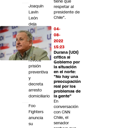
tiene que
Joaquín
respetar al
Lavín
presidente de
Chile".
León
deja
04-
la
08-
cárcel:
2022
Corte
15:23
de
Durana (UDI)
Apelaciones
critica al
revoca
Gobierno por
prisión
la situación
preventiva
en el norte:
"No hay una
y
preocupación
decreta
real por los
arresto
problemas de
domiciliario
la gente"
En
Foo
conversación
Fighters
con CNN
Chile, el
anuncia
senador
su