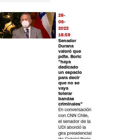
28-
06-
2022
18:59
Senador
Durana
valoró que
pdte. Boric
"haya
dedicado
un espacio
para decir
que no se
vaya
tolerar
bandas
criminales"
En conversación
con CNN Chile,
el senador de la
UDI abordó la
gira presidencial