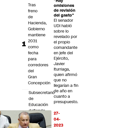
"Hay
Futuro 360
Tras
omisiones
de revisión
freno
Opinión
del gasto"
de
El senador
Hacienda,
UDI habló
Gobierno
sobre lo
mantiene
revelado por
2031
el propio
como
comandante
fecha
en jefe del
Ejército,
para
Javier
corredores
Iturriaga,
del
quien afirmó
Gran
que no
Concepción
llegarían a fin
de año en
Subsecretario
cuanto a
de
presupuesto.
Educación
defiende
27-
reforma
04-
al
2023