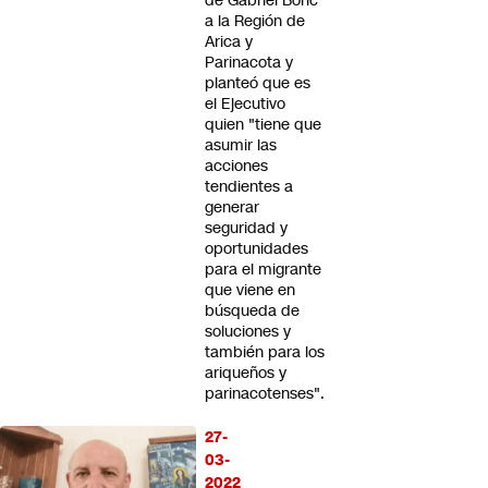
de Gabriel Boric
a la Región de
Arica y
Parinacota y
planteó que es
el Ejecutivo
quien "tiene que
asumir las
acciones
tendientes a
generar
seguridad y
oportunidades
para el migrante
que viene en
búsqueda de
soluciones y
también para los
ariqueños y
parinacotenses".
27-
03-
2022