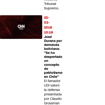
Tribunal
Supremo.
22-
03-
2018
10:18
José
Durana por
demanda
boliviana:
"Se ha
despertado
un
concepto
de
patriotismo
en Chile"
El Senador
UDI valoró
la defensa
presentada
por Claudio
Grossman