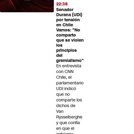
22:38
Senador
Durana (UDI)
por tensión
en Chile
Vamos: "No
comparto
que se violen
los
principios
del
gremialismo"
En entrevista
con CNN
Chile, el
parlamentario
UDI indicó
que no
comparte los
dichos de
Van
Rysselberghe
y que confía
en que el