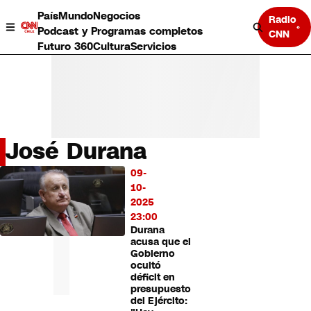
País
Mundo
Negocios
Radio
Podcast y Programas completos
CNN
Futuro 360
Cultura
Servicios
José Durana
País
09-
LO
Mundo
10-
MÁS
Negocios
2025
LEÍDO
Deportes
23:00
Durana
Programas completos
acusa que el
Cultura
Gobierno
Servicios
ocultó
Bits
déficit en
presupuesto
CNN Data
del Ejército:
CNN tiempo