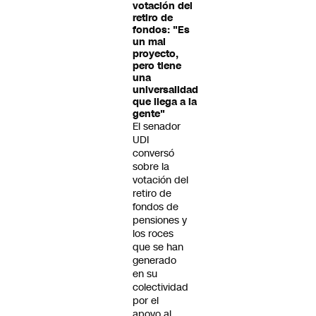
votación del
retiro de
fondos: "Es
un mal
proyecto,
pero tiene
una
universalidad
que llega a la
gente"
El senador
UDI
conversó
sobre la
votación del
retiro de
fondos de
pensiones y
los roces
que se han
generado
en su
colectividad
por el
apoyo al