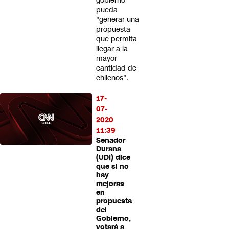
gobierno
pueda
"generar una
propuesta
que permita
llegar a la
mayor
cantidad de
chilenos".
17-
07-
2020
11:39
Senador
Durana
(UDI) dice
que si no
hay
mejoras
en
propuesta
del
Gobierno,
votará a