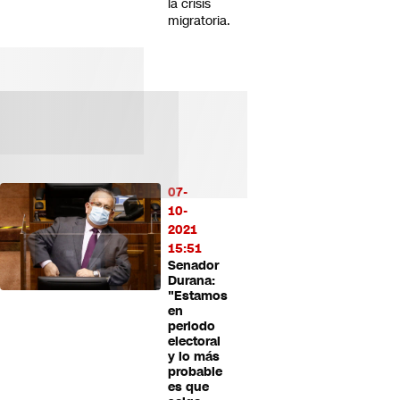
la crisis
migratoria.
07-
10-
2021
15:51
Senador
Durana:
"Estamos
en
periodo
electoral
y lo más
probable
es que