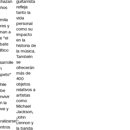
chazan
guitarrista
refleja
chos
tanto la
vida
mila
personal
ores y
como su
aman a
impacto
e "el
en la
bate
historia de
lítico
la música.
También
se
sarrolle
ofrecerán
n
más de
speto"
400
objetos
hile
relativos a
ebe
artistas
nvivir
como
n la
Michael
eve y
Jackson,
o
John
ralizarse":
Lennon y
ntros
la banda