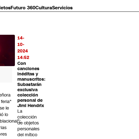
letos
Futuro 360
Cultura
Servicios
14-
MÁS
10-
O
2024
14:52
Con
canciones
inéditas y
manuscritos:
Subastarán
exclusiva
eñora
colección
personal de
 feria"
Jimi Hendrix
"se le
La
ió lo
colección
blacional":
de objetos
rias
personales
bres
del mítico