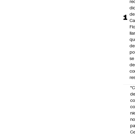
re
di
de
Ca
Fl
ll
qu
de
po
se
de
co
re
"C
d
co
co
ni
n
pa
Ce