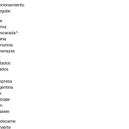
ncionamiento
regular
De
rma
scarada":
ina
nuncia
menazas
e
tados
idos
mpresa
gentina
r
abajar
on
uawei
edecarne
vierte