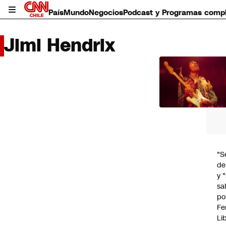
País
Mundo
Negocios
Podcast y Programas comp
Jimi Hendrix
LO 
LEÍD
País
Mundo
Negocios
Deportes
Programas completos
"S
Cultura
de
Servicios
y 
Bits
sal
CNN Data
po
CNN tiempo
Fe
Futuro 360
Li
Opinión