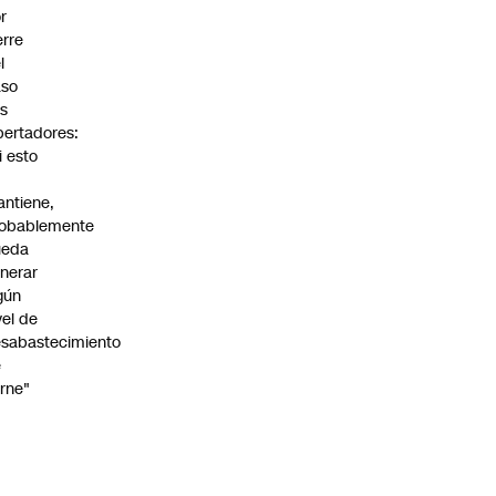
r
erre
l
aso
s
bertadores:
i esto
ntiene,
obablemente
ueda
nerar
gún
vel de
sabastecimiento
e
rne"