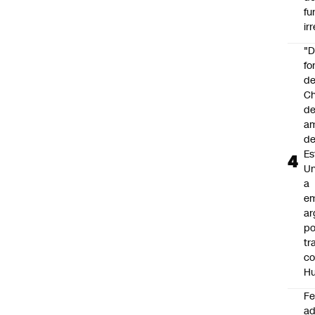
fu
ir
"
fo
de
Ch
de
a
d
Es
Un
a
e
ar
po
tr
c
H
F
ad