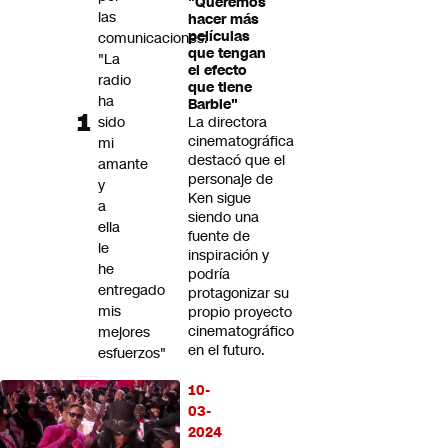
"Queremos
Futuro 360
las
hacer más
películas
comunicaciones:
Opinión
que tengan
"La
el efecto
radio
que tiene
ha
Barbie"
sido
La directora
cinematográfica
mi
destacó que el
amante
personaje de
y
Ken sigue
a
siendo una
ella
fuente de
le
inspiración y
he
podría
entregado
protagonizar su
mis
propio proyecto
cinematográfico
mejores
en el futuro.
esfuerzos"
Tres
10-
adultos
03-
quedan
2024