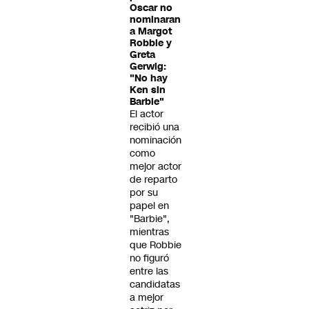
Oscar no
nominaran
a Margot
Robbie y
Greta
Gerwig:
"No hay
Ken sin
Barbie"
El actor
recibió una
nominación
como
mejor actor
de reparto
por su
papel en
"Barbie",
mientras
que Robbie
no figuró
entre las
candidatas
a mejor