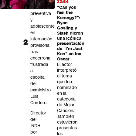
en
22:54
prisión
"Can you
feel the
preventiva
Kenergy?":
y
Ryan
adolescente
Gosling y
en
Slash dieron
una icónica
internación
presentación
provisoria
de "I'm Just
tras
Ken" en los
encerrona
Oscar
frustrada
El actor
interpretó
a
el tema
escolta
que fue
del
nominado
exministro
en la
Luis
categoría
Cordero
de Mejor
Canción.
Director
También
del
estuvieron
INDH
presentes
por
los