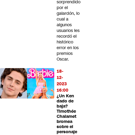
sorprendido
por el
galardón, lo
cual a
algunos
usuarios les
recordó el
histórico
error en los
premios
Oscar.
18-
12-
2023
16:00
¿Un Ken
dado de
baja?
Timothée
Chalamet
bromea
sobre el
personaje