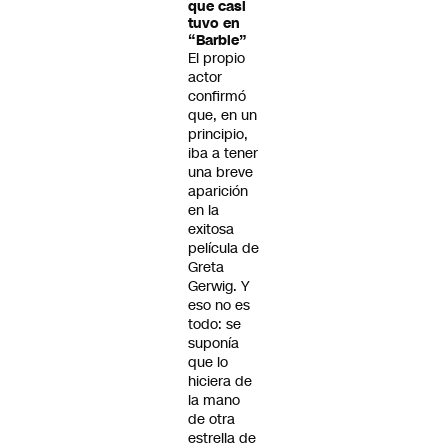
que casi
tuvo en
“Barbie”
El propio
actor
confirmó
que, en un
principio,
iba a tener
una breve
aparición
en la
exitosa
película de
Greta
Gerwig. Y
eso no es
todo: se
suponía
que lo
hiciera de
la mano
de otra
estrella de