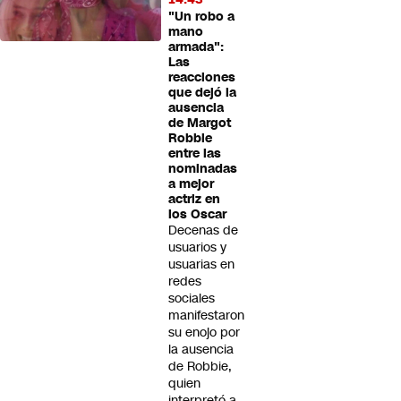
"Un robo a
mano
armada":
Las
reacciones
que dejó la
ausencia
de Margot
Robbie
entre las
nominadas
a mejor
actriz en
los Oscar
Decenas de
usuarios y
usuarias en
redes
sociales
manifestaron
su enojo por
la ausencia
de Robbie,
quien
interpretó a