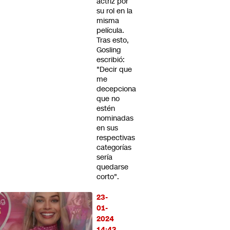
actriz por
su rol en la
misma
película.
Tras esto,
Gosling
escribió:
"Decir que
me
decepciona
que no
estén
nominadas
en sus
respectivas
categorías
sería
quedarse
corto".
23-
01-
2024
14:43