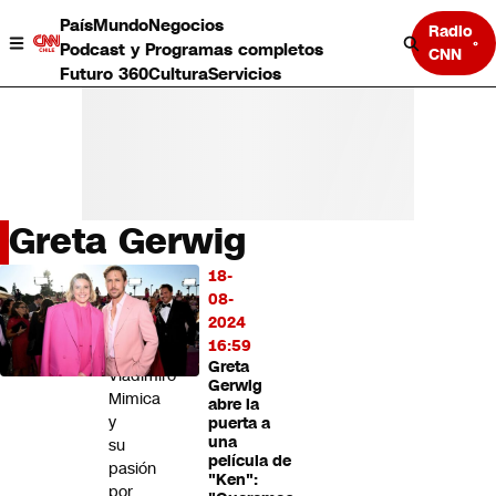
País
Mundo
Negocios
Radio
Podcast y Programas completos
CNN
Futuro 360
Cultura
Servicios
Greta Gerwig
País
18-
LO
Mundo
08-
MÁS
Negocios
2024
LEÍDO
Deportes
16:59
Greta
Programas completos
Vladimiro
Gerwig
Cultura
Mimica
abre la
Servicios
y
puerta a
Bits
una
su
película de
CNN Data
pasión
"Ken":
CNN tiempo
por