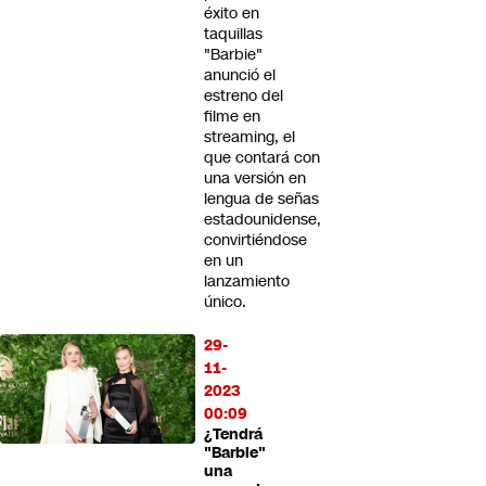
éxito en
taquillas
"Barbie"
anunció el
estreno del
filme en
streaming, el
que contará con
una versión en
lengua de señas
estadounidense,
convirtiéndose
en un
lanzamiento
único.
29-
11-
2023
00:09
¿Tendrá
"Barbie"
una