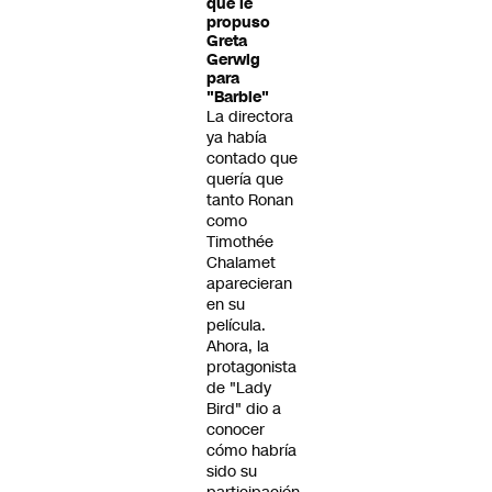
que le
propuso
Greta
Gerwig
para
"Barbie"
La directora
ya había
contado que
quería que
tanto Ronan
como
Timothée
Chalamet
aparecieran
en su
película.
Ahora, la
protagonista
de "Lady
Bird" dio a
conocer
cómo habría
sido su