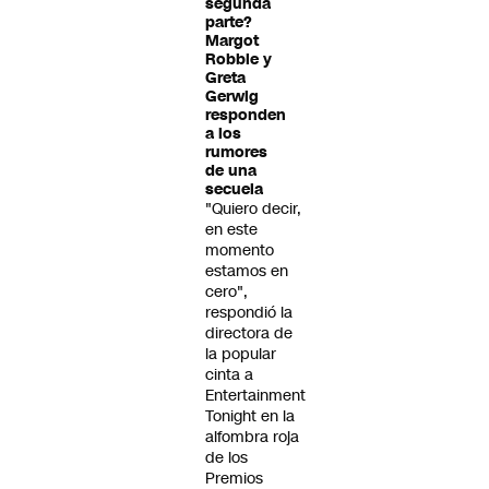
segunda
parte?
Margot
Robbie y
Greta
Gerwig
responden
a los
rumores
de una
secuela
"Quiero decir,
en este
momento
estamos en
cero",
respondió la
directora de
la popular
cinta a
Entertainment
Tonight en la
alfombra roja
de los
Premios