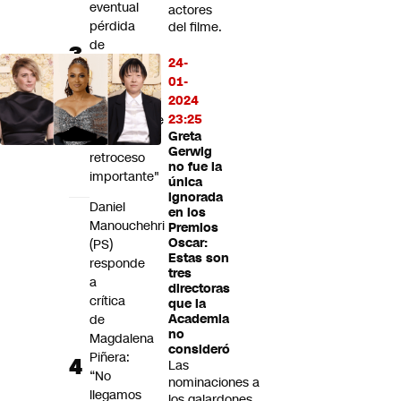
eventual
actores
pérdida
del filme.
de
24-
acciones
01-
judiciales:
2024
"Sería
23:25
francamente
Greta
un
Gerwig
retroceso
no fue la
importante"
única
ignorada
Daniel
en los
Manouchehri
Premios
Oscar:
(PS)
Estas son
responde
tres
a
directoras
crítica
que la
de
Academia
no
Magdalena
consideró
Piñera:
Las
“No
nominaciones a
llegamos
los galardones