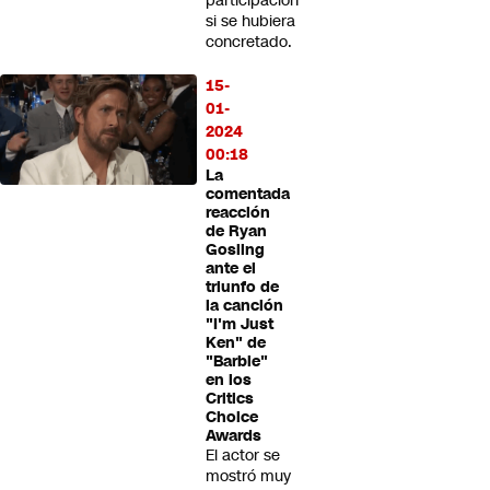
participación
si se hubiera
concretado.
15-
01-
2024
00:18
La
comentada
reacción
de Ryan
Gosling
ante el
triunfo de
la canción
"I'm Just
Ken" de
"Barbie"
en los
Critics
Choice
Awards
El actor se
mostró muy