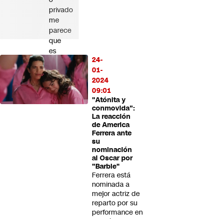
privado
me
parece
que
es
24-
menos
01-
importante"
2024
09:01
"Atónita y
conmovida":
La reacción
de America
Ferrera ante
su
nominación
al Oscar por
"Barbie"
Ferrera está
nominada a
mejor actriz de
reparto por su
performance en