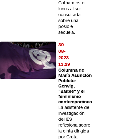
Gotham este
lunes al ser
consultada
sobre una
posible
secuela.
30-
08-
2023
13:29
Columna de
María Asunción
Poblete:
Gerwig,
"Barbie" y el
feminismo
contemporáneo
La asistente de
investigación
del IES
reflexiona sobre
la cinta dirigida
por Greta