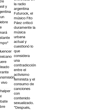
tre
la radio
sil y
argentina
gentina
Futurock, el
 un
músico Fito
iebre
Páez criticó
e
duramente la
música
mará
urbana
stante
actual y
empo"
cuestionó lo
que
fluencer
considera
exicano
una
uere
contradicción
leado
entre el
rante
activismo
ansmisión
feminista y el
 vivo
consumo de
canciones
halper
con
el
contenido
ebate
sexualizado.
bre
“Después,