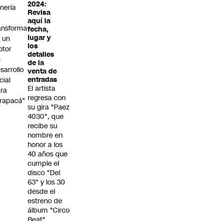
2024:
nería
Revisa
aquí la
ansforma
fecha,
lugar y
 un
los
otor
detalles
e
de la
sarrollo
venta de
cial
entradas
El artista
ra
regresa con
rapacá"
su gira "Paez
4030", que
recibe su
nombre en
honor a los
40 años que
cumple el
disco "Del
63" y los 30
desde el
estreno de
álbum "Circo
Beat".