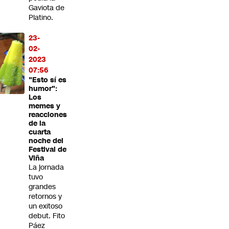
Gaviota de
Platino.
23-
02-
2023
07:56
"Esto sí es
humor":
Los
memes y
reacciones
de la
cuarta
noche del
Festival de
Viña
La jornada
tuvo
grandes
retornos y
un exitoso
debut. Fito
Páez