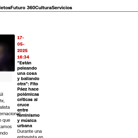
letos
Futuro 360
Cultura
Servicios
17-
MÁS
05-
O
2025
16:34
"Están
peleando
una cosa
y bailando
otra": Fito
Páez hace
úl
polémicas
críticas al
hr,
cruce
alista
entre
ternacional:
feminismo
o que
y música
urbana
tamos
Durante una
endo
entrevista en