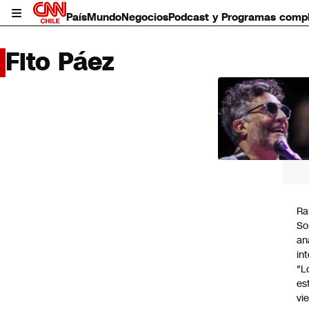
País
Mundo
Negocios
Podcast y Programas comp
Fito Páez
LO 
LEÍD
País
Mundo
Negocios
Deportes
Programas completos
Ra
Cultura
So
Servicios
an
Bits
in
CNN Data
"L
CNN tiempo
es
Futuro 360
vi
Opinión