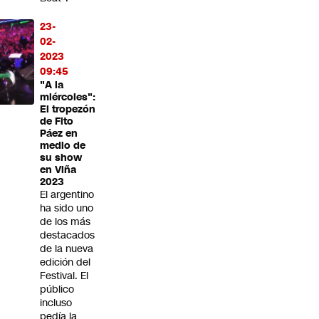
23-
02-
2023
09:45
"A la
miércoles":
El tropezón
de Fito
Páez en
medio de
su show
en Viña
2023
El argentino
ha sido uno
de los más
destacados
de la nueva
edición del
Festival. El
público
incluso
pedía la