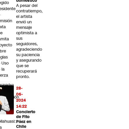
doméstico
egido
A pesar del
esidente
contratiempo,
e
el artista
misión
envió un
xta
mensaje
ue
optimista a
sus
amita
seguidores,
oyecto
agradeciendo
bre
su paciencia
glas
y asegurando
 Uso
que se
 la
recuperará
erza
pronto.
ministro
28-
s por
06-
ntratación
2024
 196
14:22
venes
Concierto
n
de Fito
llahuasi:
Páez en
Chile
a