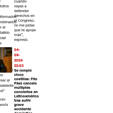
s
cuando
dultos
vayas a
defender
derechos en
iformados
el Congreso,
ondenados
no me pidas
r el
que te apoye
tallido
más”,
cial:
expresó.
e
go un
04-
amado
09-
los
2024
rtidos
22:53
icialistas
Se rompió
no
cinco
costillas: Fito
rear al
Páez cancela
esidente
múltiples
st"
conciertos en
Latinoamérica
rim
tras sufrir
anchi
grave
accidente