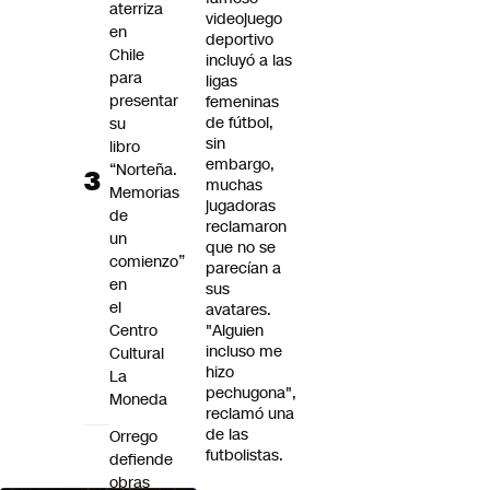
aterriza
videojuego
en
deportivo
Chile
incluyó a las
para
ligas
presentar
femeninas
de fútbol,
su
sin
libro
embargo,
“Norteña.
muchas
Memorias
jugadoras
de
reclamaron
un
que no se
comienzo”
parecían a
en
sus
el
avatares.
Centro
"Alguien
incluso me
Cultural
hizo
La
pechugona",
Moneda
reclamó una
de las
Orrego
futbolistas.
defiende
obras