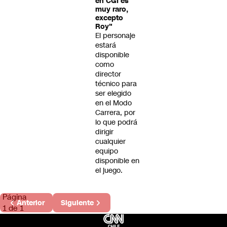
en CGI es
muy raro,
excepto
Roy"
El personaje
estará
disponible
como
director
técnico para
ser elegido
en el Modo
Carrera, por
lo que podrá
dirigir
cualquier
equipo
disponible en
el juego.
Página
Anterior
Siguiente
1 de 1