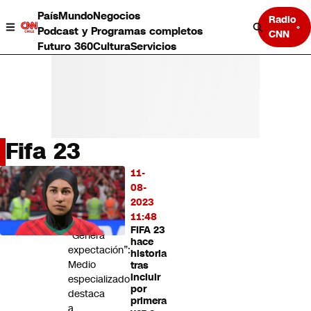
País
Mundo
Negocios
Radio
Podcast y Programas completos
CNN
Futuro 360
Cultura
Servicios
Fifa 23
País
11-
LO
Mundo
08-
MÁS
Negocios
2023
LEÍDO
Deportes
11:48
FIFA 23
Programas completos
“Genera
hace
Cultura
expectación”:
historia
Servicios
Medio
tras
Bits
incluir
especializado
por
CNN Data
destaca
primera
CNN tiempo
a