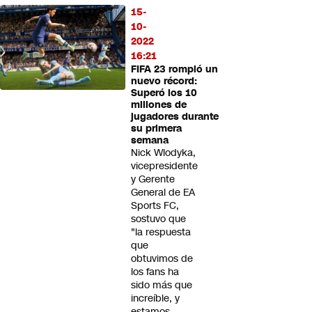
15-
10-
2022
16:21
FIFA 23 rompió un
nuevo récord:
Superó los 10
millones de
jugadores durante
su primera
semana
Nick Wlodyka,
vicepresidente
y Gerente
General de EA
Sports FC,
sostuvo que
"la respuesta
que
obtuvimos de
los fans ha
sido más que
increíble, y
estamos