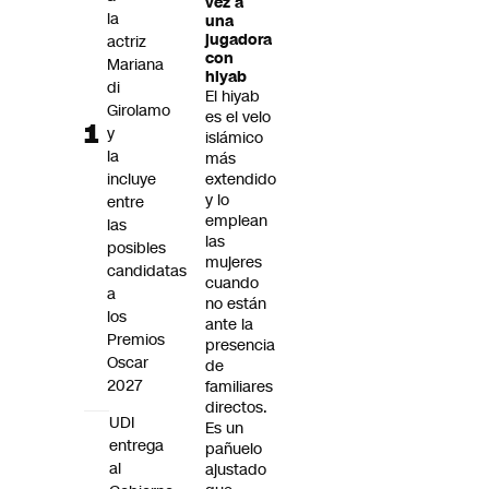
vez a
Futuro 360
la
una
jugadora
actriz
Opinión
con
Mariana
hiyab
di
El hiyab
Girolamo
es el velo
y
islámico
la
más
incluye
extendido
y lo
entre
emplean
las
las
posibles
mujeres
candidatas
cuando
a
no están
los
ante la
Premios
presencia
Oscar
de
2027
familiares
directos.
UDI
Es un
entrega
pañuelo
al
ajustado