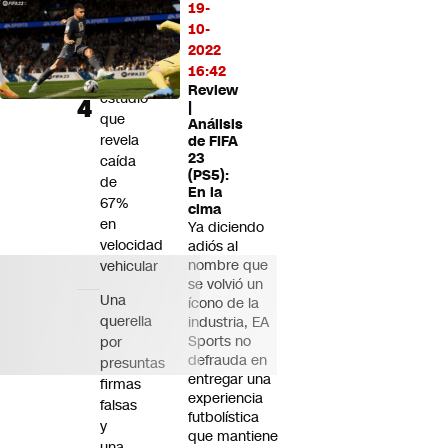
19-
en
10-
Plaza
2022
Italia
16:42
tras
Review
estudio
|
que
Análisis
revela
de FIFA
23
caída
(PS5):
de
En la
67%
cima
en
Ya diciendo
velocidad
adiós al
nombre que
vehicular
se volvió un
Una
ícono de la
querella
industria, EA
Sports no
por
defrauda en
presuntas
entregar una
firmas
experiencia
falsas
futbolística
y
que mantiene
una