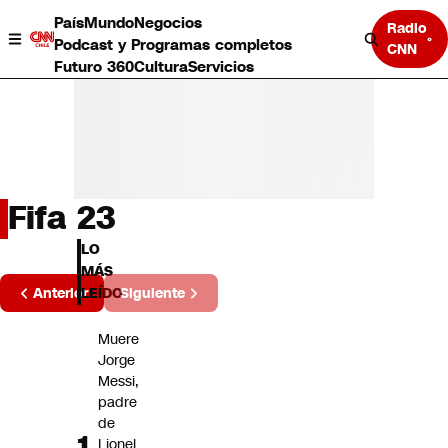
País
Mundo
Negocios
Radio
Podcast y Programas completos
CNN
Futuro 360
Cultura
Servicios
Fifa 23
País
LO
Mundo
MÁS
Página
Negocios
Anterior
Siguiente
LEÍDO
2 de 1
Deportes
Programas completos
Muere
Cultura
Jorge
Servicios
Messi,
Bits
padre
CNN Data
de
CNN tiempo
Lionel