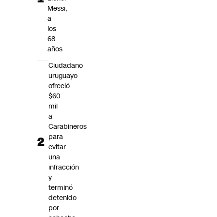
Futuro 360
Messi,
a
Opinión
los
68
años
Ciudadano
uruguayo
ofreció
$60
mil
a
Carabineros
para
evitar
una
infracción
y
terminó
detenido
por