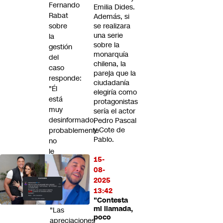
Fernando
Emilia Dides.
Rabat
Además, si
sobre
se realizara
una serie
la
sobre la
gestión
monarquía
del
chilena, la
caso
pareja que la
responde:
ciudadanía
"Él
elegiría como
está
protagonistas
muy
sería el actor
desinformado,
Pedro Pascal
y Cote de
probablemente
Pablo.
no
le
15-
entregaron
08-
toda
2025
la
13:42
información"
"Contesta
mi llamada,
"Las
poco
apreciaciones