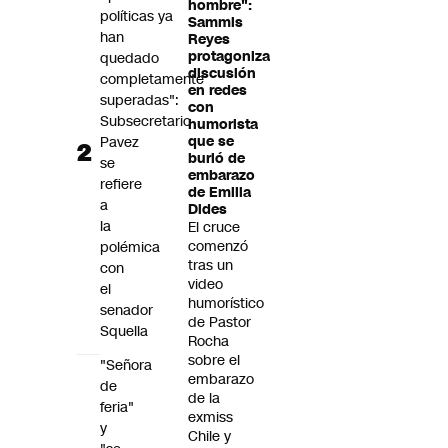
hombre":
políticas ya
Sammis
han
Reyes
protagoniza
quedado
discusión
completamente
en redes
superadas":
con
Subsecretario
humorista
Pavez
que se
burló de
se
embarazo
refiere
de Emilia
a
Dides
la
El cruce
comenzó
polémica
tras un
con
video
el
humorístico
senador
de Pastor
Squella
Rocha
sobre el
"Señora
embarazo
de
de la
feria"
exmiss
y
Chile y