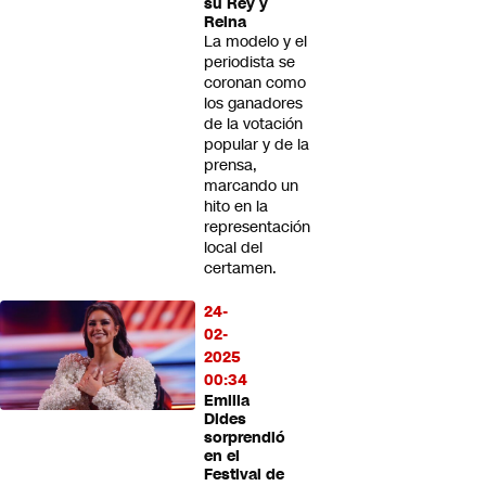
su Rey y
Reina
La modelo y el
periodista se
coronan como
los ganadores
de la votación
popular y de la
prensa,
marcando un
hito en la
representación
local del
certamen.
24-
02-
2025
00:34
Emilia
Dides
sorprendió
en el
Festival de