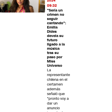
2024
09:32
"Sería un
crimen no
seguir
cantando":
Emilia
Dides
devela su
futuro
ligado a la
música
tras su
paso por
Miss
Universo
La
representante
chilena en el
certamen
además
señaló que
"pronto voy a
dar un
anuncio