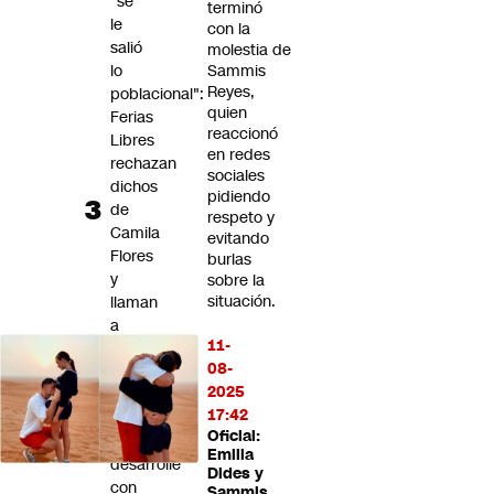
"se
terminó
le
con la
salió
molestia de
lo
Sammis
Reyes,
poblacional":
quien
Ferias
reaccionó
Libres
en redes
rechazan
sociales
dichos
pidiendo
de
respeto y
Camila
evitando
Flores
burlas
y
sobre la
situación.
llaman
a
11-
que
08-
"el
2025
debate
17:42
político
Oficial:
se
Emilia
desarrolle
Dides y
con
Sammis