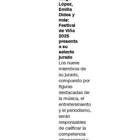
López,
Emilia
Dides y
más:
Festival
de Viña
2025
presenta
a su
selecto
jurado
Los nueve
miembros de
su jurado,
compuesto por
figuras
destacadas de
la música, el
entretenimiento
y el periodismo,
serán
responsables
de calificar la
competencia