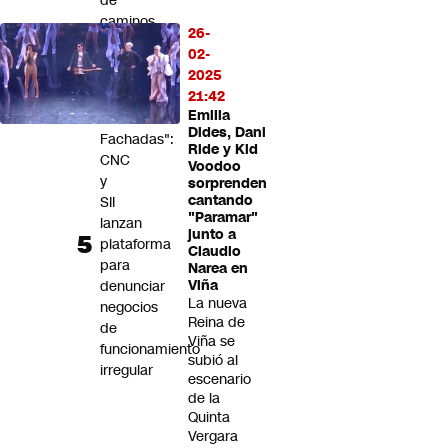
de
caminos
26-
a
02-
la
2025
montaña
21:42
Emilia
"Sin
Dides, Dani
Fachadas":
Ride y Kid
CNC
Voodoo
y
sorprenden
cantando
SII
"Paramar"
lanzan
junto a
plataforma
Claudio
para
Narea en
denunciar
Viña
La nueva
negocios
Reina de
de
Viña se
funcionamiento
subió al
irregular
escenario
de la
Quinta
Vergara