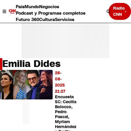
País
Mundo
Negocios
Radio
Podcast y Programas completos
CNN
Futuro 360
Cultura
Servicios
Emilia Dides
País
28-
LO
Mundo
08-
MÁS
Negocios
2025
LEÍDO
Deportes
21:27
Encuesta
Programas completos
5C: Cecilia
Cultura
Bolocco,
Servicios
Pedro
Bits
Pascal,
Myriam
CNN Data
Hernández
CNN tiempo