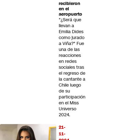
recibieron
en el
aeropuerto
"¿Será que
llevan a
Emilia Dides
como jurado
a Viña?" Fue
una de las
reacciones
en redes
sociales tras
el regreso de
la cantante a
Chile luego
de su
participación
en el Miss
Universo
2024.
21-
11-