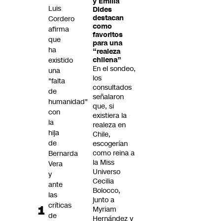
y Emilia
Futuro 360
Luis
Dides
destacan
Cordero
Opinión
como
afirma
favoritos
que
para una
ha
“realeza
existido
chilena”
En el sondeo,
una
los
"falta
consultados
de
señalaron
humanidad"
que, si
con
existiera la
la
realeza en
hija
Chile,
de
escogerían
como reina a
Bernarda
la Miss
Vera
Universo
y
Cecilia
ante
Bolocco,
las
junto a
críticas
Myriam
de
Hernández y