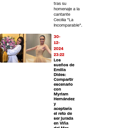
tras su
homenaje a la
cantante
Cecilia "La
Incomparable".
30-
12-
2024
23:22
Los
sueños de
Emilia
Dides:
Compartir
escenario
con
Myriam
Hernández
y
aceptaría
el reto de
ser jurada
en Viña