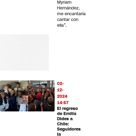
Myriam
Hernández,
me encantaría
cantar con
ella”.
02-
12-
2024
14:57
El regreso
de Emilia
Dides a
Chile:
Seguidores
la