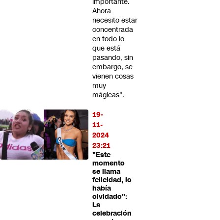
importante.
Ahora
necesito estar
concentrada
en todo lo
que está
pasando, sin
embargo, se
vienen cosas
muy
mágicas".
19-
11-
2024
23:21
"Este
momento
se llama
felicidad, lo
había
olvidado":
La
celebración