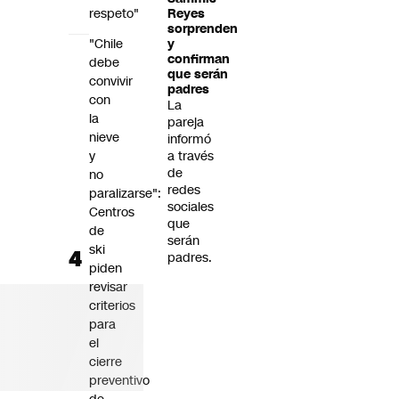
respeto"
Reyes
sorprenden
"Chile
y
confirman
debe
que serán
convivir
padres
con
La
la
pareja
nieve
informó
y
a través
de
no
redes
paralizarse":
sociales
Centros
que
de
serán
ski
padres.
piden
revisar
criterios
para
el
cierre
preventivo