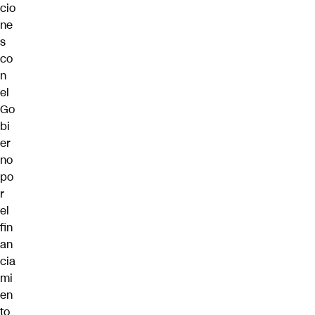
cio
ne
s
co
n
el
Go
bi
er
no
po
r
el
fin
an
cia
mi
en
to