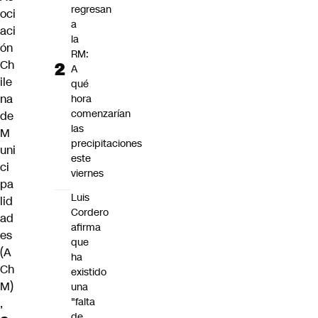
regresan
oci
a
aci
la
ón
RM:
Ch
A
ile
qué
na
hora
comenzarían
de
las
M
precipitaciones
uni
este
ci
viernes
pa
Luis
lid
Cordero
ad
afirma
es
que
(A
ha
Ch
existido
M)
una
"falta
,
de