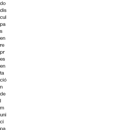
do
dis
cul
pa
s
en
re
pr
es
en
ta
ció
n
de
l
m
uni
ci
pa