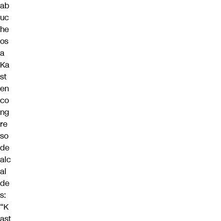
ab
uc
he
os
a
Ka
st
en
co
ng
re
so
de
alc
al
de
s:
“K
ast