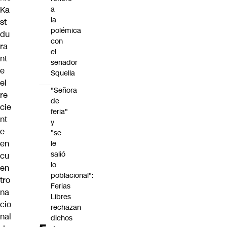
Ka
a
la
st
polémica
du
con
ra
el
nt
senador
e
Squella
el
"Señora
re
de
cie
feria"
nt
y
e
"se
en
le
salió
cu
lo
en
poblacional":
tro
Ferias
na
Libres
cio
rechazan
nal
dichos