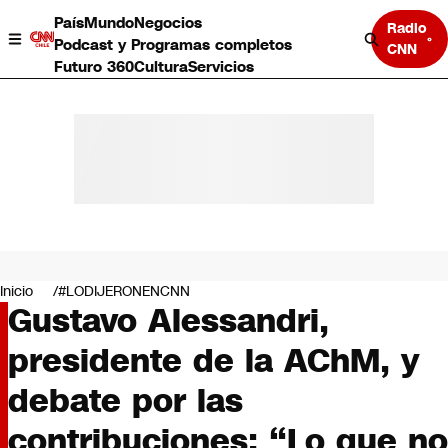
País
Mundo
Negocios
Radio
Podcast y Programas completos
CNN
Futuro 360
Cultura
Servicios
País
Mundo
Negocios
Inicio
#LODIJERONENCNN
Gustavo Alessandri,
Deportes
Programas completos
presidente de la AChM, y
Cultura
Servicios
debate por las
Bits
CNN Data
contribuciones: “Lo que no
CNN tiempo