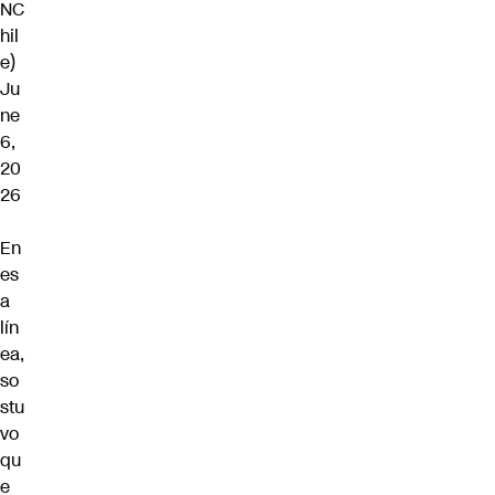
NC
hil
e)
Ju
ne
6,
20
26
En
es
a
lín
ea,
so
stu
vo
qu
e