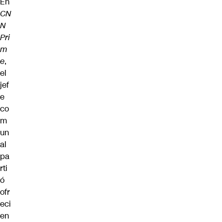
En
CN
N
Pri
m
e
,
el
jef
e
co
m
un
al
pa
rti
ó
ofr
eci
en