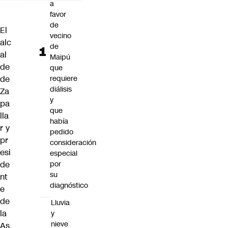
a
favor
de
El
vecino
alc
de
al
Maipú
de
que
de
requiere
diálisis
Za
y
pa
que
lla
había
r y
pedido
pr
consideración
esi
especial
de
por
su
nt
diagnóstico
e
de
Lluvia
la
y
nieve
As