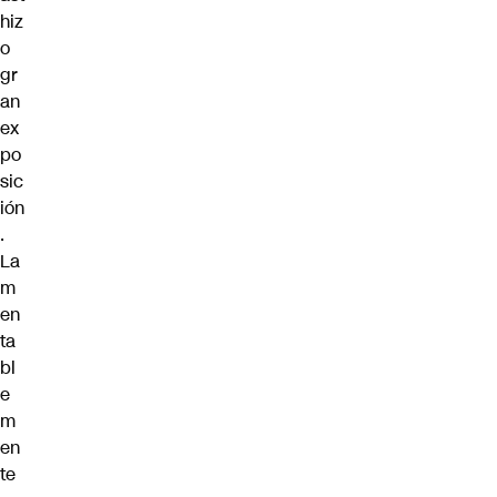
hiz
o
gr
an
ex
po
sic
ión
.
La
m
en
ta
bl
e
m
en
te