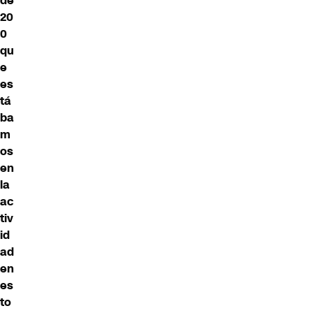
de
20
0
qu
e
es
tá
ba
m
os
en
la
ac
tiv
id
ad
en
es
to