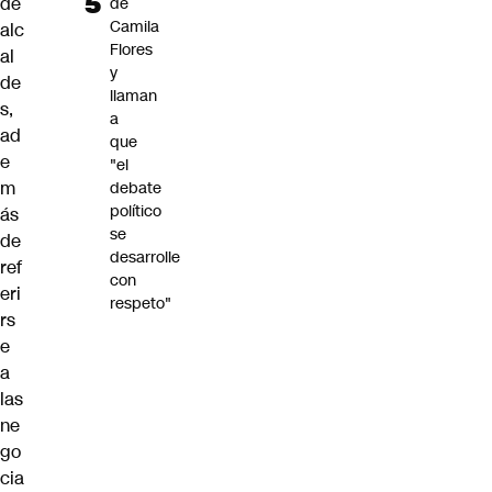
de
de
Camila
alc
Flores
al
y
de
llaman
s,
a
ad
que
e
"el
m
debate
político
ás
se
de
desarrolle
ref
con
eri
respeto"
rs
e
a
las
ne
go
cia