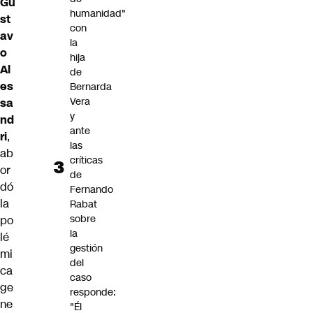
Gu
humanidad"
st
con
av
la
o
hija
Al
de
es
Bernarda
Vera
sa
y
nd
ante
ri
,
las
ab
críticas
or
de
dó
Fernando
la
Rabat
sobre
po
la
lé
gestión
mi
del
ca
caso
ge
responde:
ne
"Él