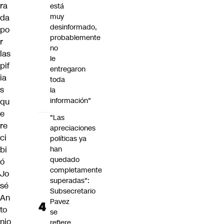
ra
está
muy
da
desinformado,
po
probablemente
r
no
las
le
pif
entregaron
ia
toda
s
la
información"
qu
e
"Las
re
apreciaciones
ci
políticas ya
bi
han
quedado
ó
completamente
Jo
superadas":
sé
Subsecretario
An
Pavez
to
se
nio
refiere