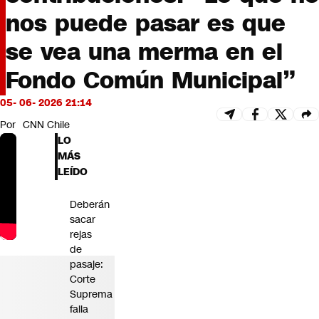
Futuro 360
nos puede pasar es que
Opinión
se vea una merma en el
Fondo Común Municipal”
05- 06- 2026 21:14
Por
CNN Chile
LO
MÁS
LEÍDO
Deberán
sacar
rejas
de
pasaje:
Corte
Suprema
falla