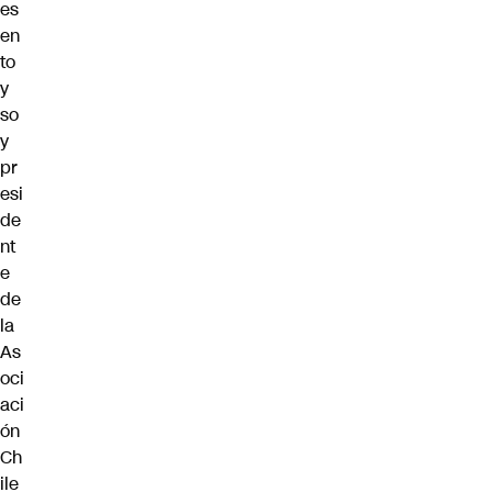
es
en
to
y
so
y
pr
esi
de
nt
e
de
la
As
oci
aci
ón
Ch
ile