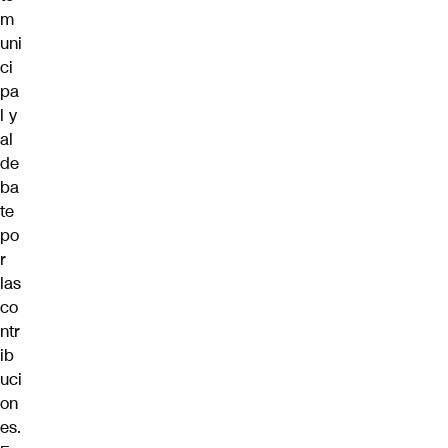
m
uni
ci
pa
l y
al
de
ba
te
po
r
las
co
ntr
ib
uci
on
es.