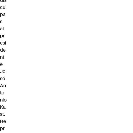
dis
cul
pa
s
al
pr
esi
de
nt
e
Jo
sé
An
to
nio
Ka
st.
Re
pr