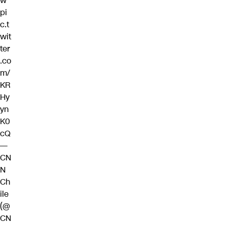
w
pi
c.t
wit
ter
.co
m/
KR
Hy
yn
K0
cQ
—
CN
N
Ch
ile
(@
CN