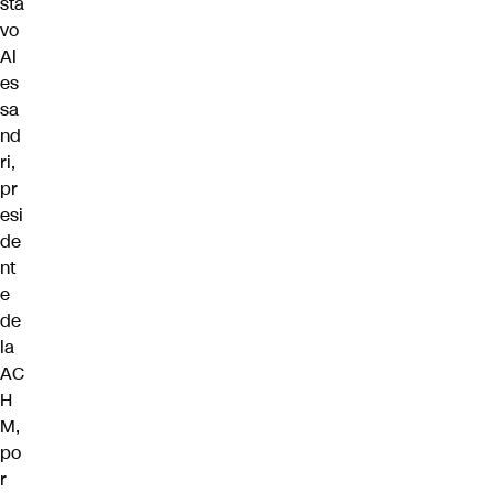
sta
vo
Al
es
sa
nd
ri,
pr
esi
de
nt
e
de
la
AC
H
M,
po
r