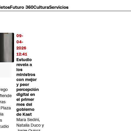
letos
Futuro 360
Cultura
Servicios
09-
MÁS
04-
O
2026
12:41
Estudio
revela a
los
ministros
con mejor
y peor
rego
percepción
digital en
fiende
el primer
ras
mes del
 Plaza
gobierno
lia
de Kast
Mara Sedini,
as
Natalia Duco y
tudio
Jorge Quiroz