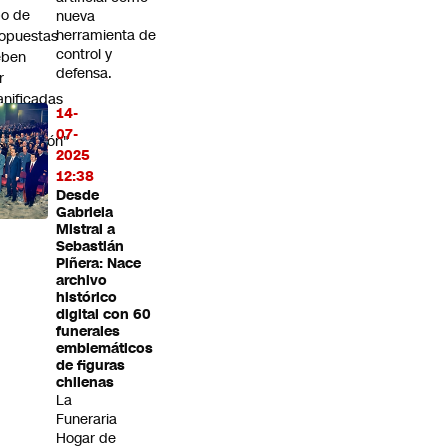
po de
nueva
herramienta de
opuestas
control y
eben
defensa.
r
anificadas
14-
on
07-
ticipación"
2025
12:38
Desde
Gabriela
Mistral a
Sebastián
Piñera: Nace
archivo
histórico
digital con 60
funerales
emblemáticos
de figuras
chilenas
La
Funeraria
Hogar de