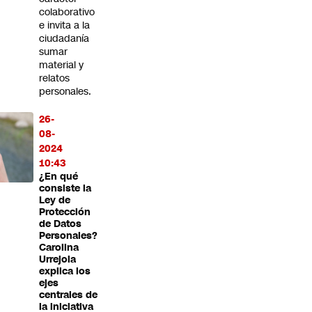
colaborativo
e invita a la
ciudadanía
sumar
material y
relatos
personales.
26-
08-
2024
10:43
¿En qué
consiste la
Ley de
Protección
de Datos
Personales?
Carolina
Urrejola
explica los
ejes
centrales de
la iniciativa