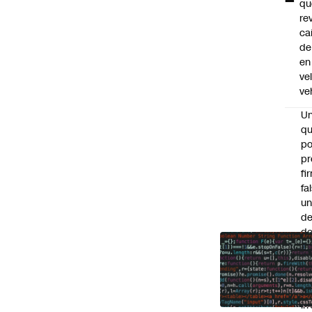
qu
re
ca
de
en
ve
ve
U
qu
po
pr
fi
fa
u
de
de
Se
po
ev
ga
ir