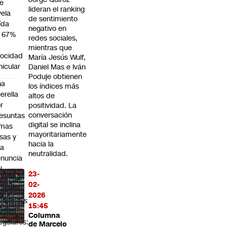
e
lideran el ranking
vela
de sentimiento
ída
negativo en
 67%
redes sociales,
mientras que
locidad
María Jesús Wulf,
hicular
Daniel Mas e Iván
Poduje obtienen
na
los índices más
erella
altos de
r
positividad. La
conversación
esuntas
digital se inclina
rmas
mayoritariamente
lsas y
hacia la
na
neutralidad.
nuncia
l
23-
rvel
02-
r
2026
entuales
15:45
stos
Columna
regulares:
de Marcelo