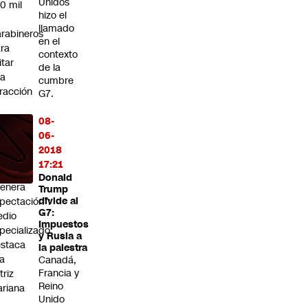
Unidos
0 mil
hizo el
llamado
rabineros
en el
ra
contexto
itar
de la
na
cumbre
fracción
G7.
rminó
08-
tenido
06-
r
2018
ohecho
17:21
Donald
enera
Trump
pectación”:
divide al
G7:
edio
Impuestos
pecializado
y Rusia a
staca
la palestra
la
Canadá,
Francia y
triz
Reino
riana
Unido