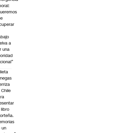
boral:
Queremos
ue
cuperar
abajo
elva a
r una
ioridad
cional”
lieta
enegas
erriza
 Chile
ra
esentar
 libro
orteña.
emorias
 un