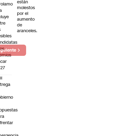
están
rolamo
molestos
la
por el
cluye
aumento
tre
de
s
aranceles.
sibles
ndidatas
los
iguiente
emios
car
027
I
trega
bierno
0
opuestas
ra
frentar
ergencia