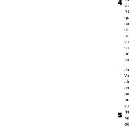
la
“
q
re
el
tr
vu
se
pr
na
Ju
V
at
en
pa
pr
su
“N
M
de