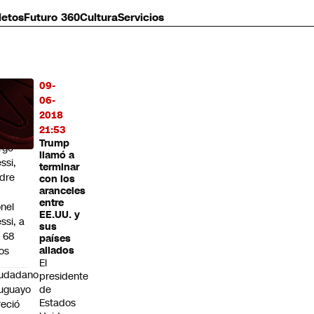
letos
Futuro 360
Cultura
Servicios
09-
MÁS
06-
O
2018
21:53
ere
Trump
rge
llamó a
ssi,
terminar
dre
con los
aranceles
entre
onel
EE.UU. y
ssi, a
sus
s 68
países
os
aliados
El
iudadano
presidente
uguayo
de
Estados
reció