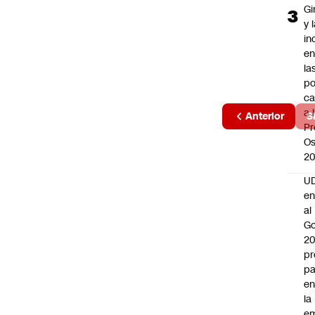
Gi
y 
in
en
la
po
ca
Página
a 
Anterior
S
2 de 2
Pr
Os
2
UD
en
al
Go
2
pr
pa
en
la
em