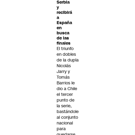
Serbia
y
recibirá
a
España
en
busca
de las
finales
El triunfo
en dobles
de la dupla
Nicolás
Jarry y
Tomás
Barrios le
dio a Chile
el tercer
punto de
la serie,
bastándole
al conjunto
nacional
para
quedarse