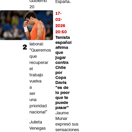
Gobierno
España.
20
propuestas
17-
para
02-
enfrentar
2026
la
20:50
emergencia
Tenista
español
laboral:
afirma
“Queremos
que
que
jugar
recuperar
contra
Chile
el
por
trabajo
Copa
vuelva
Davis
a
"es de
lo peor
ser
que te
una
puede
prioridad
pasar”
nacional”
Jaume
Munar
Julieta
expresó sus
Venegas
sensaciones