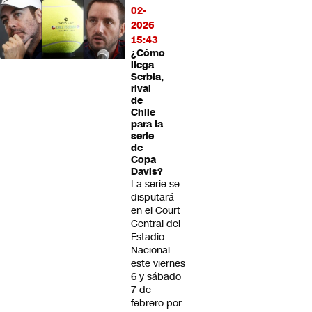
02-
2026
15:43
¿Cómo
llega
Serbia,
rival
de
Chile
para la
serie
de
Copa
Davis?
La serie se
disputará
en el Court
Central del
Estadio
Nacional
este viernes
6 y sábado
7 de
febrero por