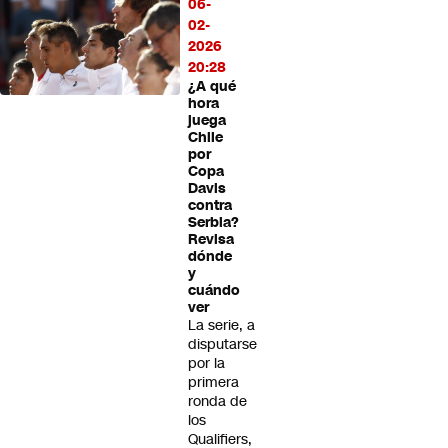
06-
02-
2026
20:28
¿A qué
hora
juega
Chile
por
Copa
Davis
contra
Serbia?
Revisa
dónde
y
cuándo
ver
La serie, a
disputarse
por la
primera
ronda de
los
Qualifiers,