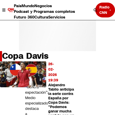
País
Mundo
Negocios
Radio
Podcast y Programas completos
CNN
Futuro 360
Cultura
Servicios
Copa Davis
País
26-
LO
Mundo
02-
MÁS
Negocios
2026
LEÍDO
Deportes
19:39
Alejandro
Programas completos
“Genera
Tabilo anticipa
Cultura
expectación”:
la serie contra
Servicios
Medio
España por
Bits
Copa Davis:
especializado
"Podemos
CNN Data
destaca
ganar mucha
CNN tiempo
a