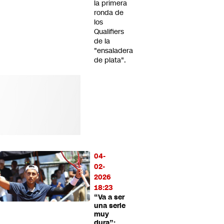
la primera
ronda de
los
Qualifiers
de la
"ensaladera
de plata".
04-
02-
2026
18:23
“Va a ser
una serie
muy
dura”: