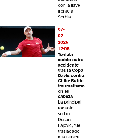
con la llave
frente a
Serbia.
07-
02-
2026
12:05
Tenista
serbio sufre
accidente
tras la Copa
Davis contra
Chile: Sufrió
traumatismo
en su
cabeza
La principal
raqueta
serbia,
Dušan
Lajović, fue
trasladado
a la Clínica