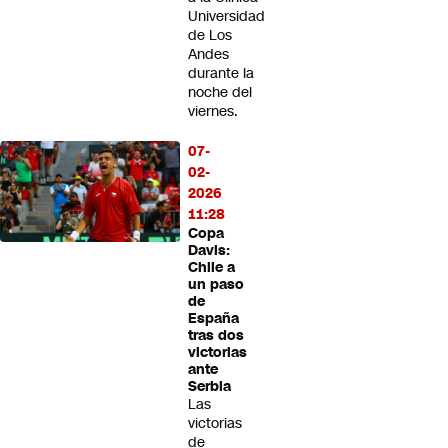
Universidad
de Los
Andes
durante la
noche del
viernes.
07-
02-
2026
11:28
Copa
Davis:
Chile a
un paso
de
España
tras dos
victorias
ante
Serbia
Las
victorias
de