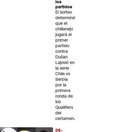
los
partidos
El sorteo
determinó
que el
chillanejo
jugará el
primer
partido
contra
Dušan
Lajović en
la serie
Chile vs
Serbia
por la
primera
ronda de
los
Qualifiers
del
certamen.
05-