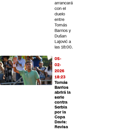
arrancará
con el
duelo
entre
Tomás
Barrios y
Dušan
Lajović a
las 18:00.
05-
02-
2026
18:23
Tomás
Barrios
abrirá la
serie
contra
Serbia
por la
Copa
Davis:
Revisa