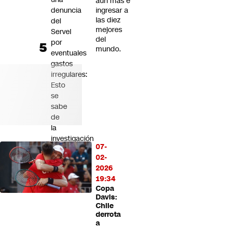
aún más e
denuncia
ingresar a
las diez
del
mejores
Servel
del
por
mundo.
eventuales
gastos
irregulares:
Esto
se
sabe
de
la
investigación
07-
contra
02-
el
2026
PDG
19:34
Copa
Davis:
Chile
derrota
a