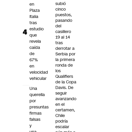
subió
en
cinco
Plaza
puestos,
Italia
pasando
tras
del
estudio
casillero
que
19 al 14
revela
tras
caída
derrotar a
de
Serbia por
la primera
67%
ronda de
en
los
velocidad
Qualifiers
vehicular
de la Copa
Davis. De
Una
seguir
querella
avanzando
por
en el
presuntas
certamen,
firmas
Chile
falsas
podría
y
escalar
una