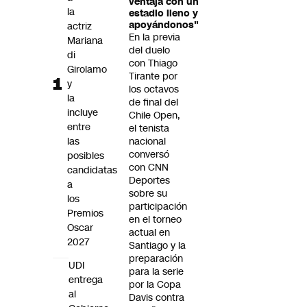
ventaja con un
Futuro 360
la
estadio lleno y
apoyándonos"
actriz
Opinión
En la previa
Mariana
del duelo
di
con Thiago
Girolamo
Tirante por
y
los octavos
la
de final del
incluye
Chile Open,
entre
el tenista
las
nacional
conversó
posibles
con CNN
candidatas
Deportes
a
sobre su
los
participación
Premios
en el torneo
Oscar
actual en
2027
Santiago y la
preparación
UDI
para la serie
entrega
por la Copa
al
Davis contra