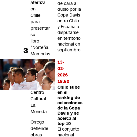
aterriza
de cara al
en
duelo por la
Copa Davis
Chile
entre Chile
para
y España a
presentar
disputarse
su
en territorio
libro
nacional en
“Norteña.
septiembre.
Memorias
de
13-
un
02-
comienzo”
2026
en
18:50
el
Chile sube
Centro
en el
ranking de
Cultural
selecciones
La
de la Copa
Moneda
Davis y se
acerca al
Orrego
top 10
defiende
El conjunto
obras
nacional