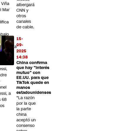
 Viña
albergará
l Mar
CNN y
otros
canales
lifica
de cable.
abajo
15-
e
09-
ergüenza"
2025
uere
14:38
rge
China confirma
que hay "interés
ssi,
mutuo" con
adre
EE.UU. para que
e
TikTok quede en
onel
manos
estadounidenses
ssi, a
"La razón
s 68
por la que
os
la parte
china
aceptó un
consenso