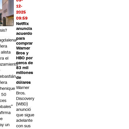
icot
05-
ropeo,
12-
odrá
2025
perar
09:59
Netflix
ta
anuncia
isis?
acuerdo
para
agdalena
comprar
ñera
Warner
 alista
Bros y
ra el
HBO por
cerca de
nzamiento
83 mil
e
millones
ebastián
de
ñera
dólares
Warner
henique
Bros.
 50
Discovery
ces
(WBD)
obales”
anunció
afirma
que sigue
ue
adelante
ay un
con sus