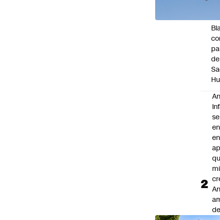
de
Ca
Bl
co
pa
de
S
Hu
An
In
se
en
en
ap
qu
m
cr
An
a
de