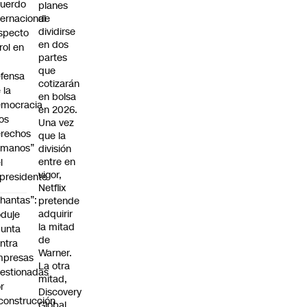
uerdo
planes
ternacional
de
dividirse
specto
en dos
 rol en
partes
que
fensa
cotizarán
 la
en bolsa
emocracia
en 2026.
los
Una vez
rechos
que la
umanos”
división
entre en
l
vigor,
presidente
Netflix
hantas”:
pretende
adquirir
duje
la mitad
unta
de
ntra
Warner.
mpresas
La otra
estionadas
mitad,
r
Discovery
construcción
Global,