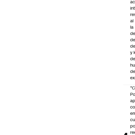
ac
in
re
al
la
de
de
d
y 
de
h
de
ex
“C
Po
ap
co
e
cu
po
re