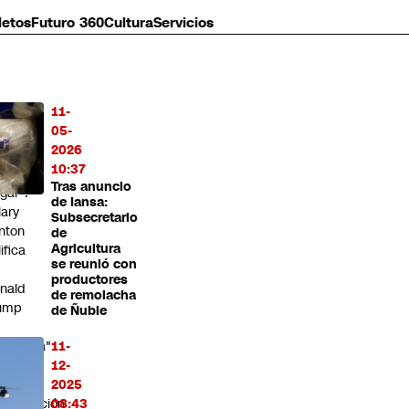
letos
Futuro 360
Cultura
Servicios
11-
MÁS
05-
O
2026
10:37
s
Tras anuncio
lgar":
de Iansa:
lary
Subsecretario
inton
de
Agricultura
ifica
se reunió con
productores
nald
de remolacha
ump
de Ñuble
arcisista"
11-
12-
mpara
2025
modelación
08:43