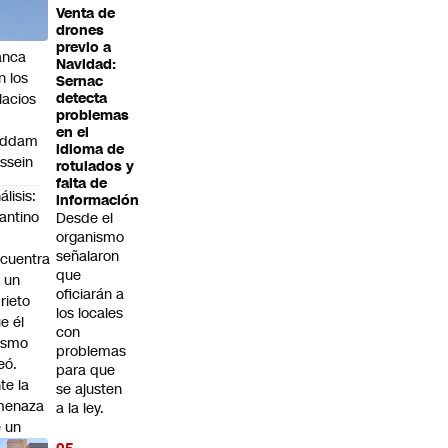
Venta de
 la
drones
sa
previo a
anca
Navidad:
n los
Sernac
lacios
detecta
problemas
en el
addam
idioma de
ssein
rotulados y
falta de
álisis:
información
fantino
Desde el
organismo
señalaron
cuentra
que
 un
oficiarán a
rieto
los locales
e él
con
ismo
problemas
eó.
para que
te la
se ajusten
menaza
a la ley.
 un