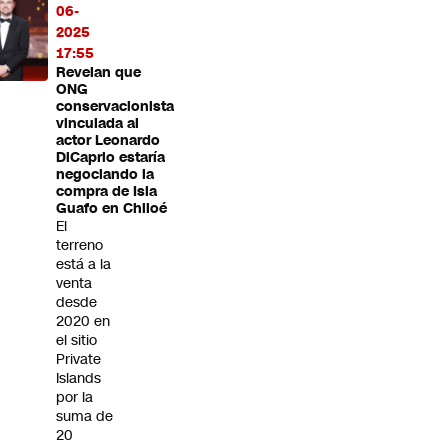
06-
2025
17:55
Revelan que
ONG
conservacionista
vinculada al
actor Leonardo
DiCaprio estaría
negociando la
compra de Isla
Guafo en Chiloé
El
terreno
está a la
venta
desde
2020 en
el sitio
Private
Islands
por la
suma de
20