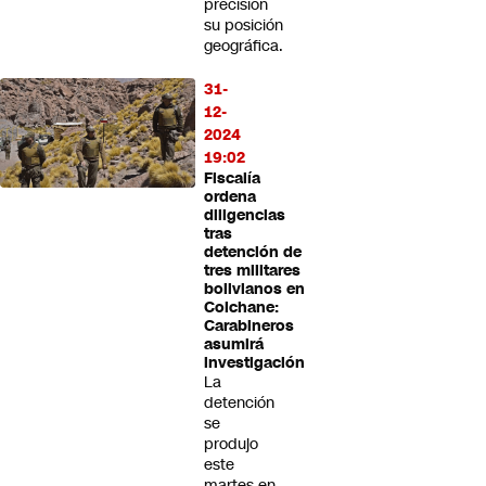
precisión
su posición
geográfica.
31-
12-
2024
19:02
Fiscalía
ordena
diligencias
tras
detención de
tres militares
bolivianos en
Colchane:
Carabineros
asumirá
investigación
La
detención
se
produjo
este
martes en