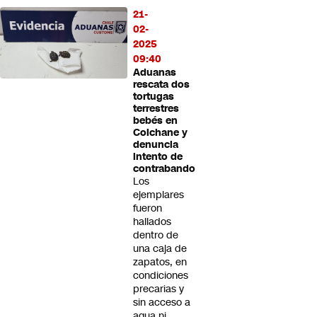
21-
02-
2025
09:40
Aduanas
rescata dos
tortugas
terrestres
bebés en
Colchane y
denuncia
intento de
contrabando
Los
ejemplares
fueron
hallados
dentro de
una caja de
zapatos, en
condiciones
precarias y
sin acceso a
agua ni