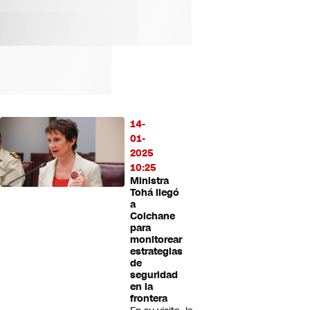
14-
01-
2025
10:25
Ministra
Tohá llegó
a
Colchane
para
monitorear
estrategias
de
seguridad
en la
frontera