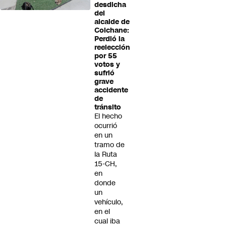
desdicha
del
alcalde de
Colchane:
Perdió la
reelección
por 55
votos y
sufrió
grave
accidente
de
tránsito
El hecho
ocurrió
en un
tramo de
la Ruta
15-CH,
en
donde
un
vehículo,
en el
cual iba