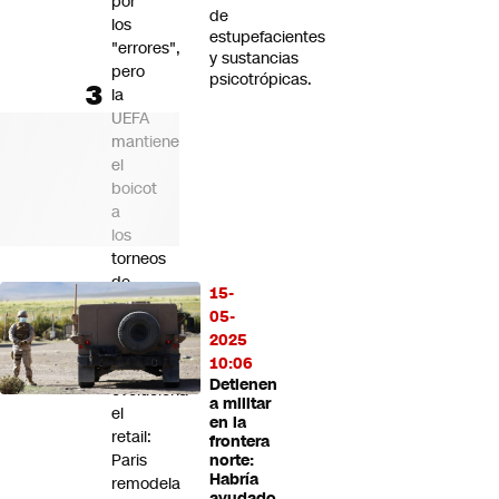
por
de
los
estupefacientes
"errores",
y sustancias
pero
psicotrópicas.
la
UEFA
mantiene
el
boicot
a
los
torneos
de
15-
la
05-
FIFA
2025
10:06
Cómo
Detienen
evoluciona
a militar
el
en la
retail:
frontera
Paris
norte:
Habría
remodela
ayudado