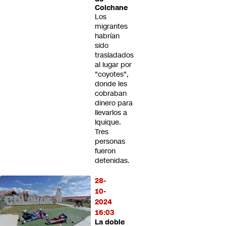
Colchane
Los
migrantes
habrían
sido
trasladados
al lugar por
"coyotes",
donde les
cobraban
dinero para
llevarlos a
Iquique.
Tres
personas
fueron
detenidas.
28-
10-
2024
16:03
La doble