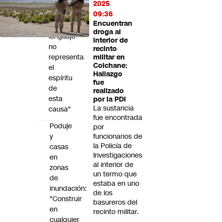
2025
(REP)
09:36
responde:
Encuentran
"Ese
droga al
lenguaje
interior de
no
recinto
representa
militar en
Colchane:
el
Hallazgo
espíritu
fue
de
realizado
esta
por la PDI
La sustancia
causa"
fue encontrada
Poduje
por
y
funcionarios de
la Policía de
casas
Investigaciones
en
al interior de
zonas
un termo que
de
estaba en uno
inundación:
de los
"Construir
basureros del
en
recinto militar.
cualquier