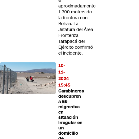
a
aproximadamente
1.300 metros de
la frontera con
Bolivia. La
Jefatura del Área
Fronteriza
Tarapacá del
Ejército confirmó
el incidente.
10-
11-
2024
15:45
Carabineros
descubren
a 56
migrantes
en
situación
irregular en
un
domicilio
de