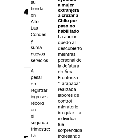
su
a mujer
tienda
extranjera
en
a cruzar a
Chile por
Alto
paso no
Las
habilitado
Condes
La acción
y
quedó al
suma
descubierto
nuevos
mientras
personal de
servicios
la Jefatura
A
de Área
pesar
Fronteriza
"Tarapacá"
de
realizaba
registrar
labores de
ingresos
control
récord
migratorio
en
irregular. La
el
individua
segundo
fue
trimestre:
sorprendida
La
ingresando