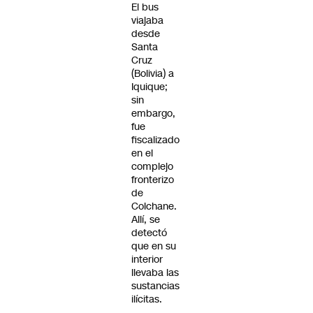
El bus
viajaba
desde
Santa
Cruz
(Bolivia) a
Iquique;
sin
embargo,
fue
fiscalizado
en el
complejo
fronterizo
de
Colchane.
Allí, se
detectó
que en su
interior
llevaba las
sustancias
ilícitas.