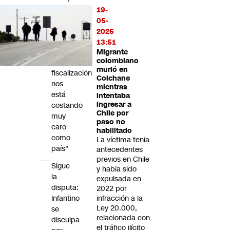
parte
19-
con
05-
estándares
2025
chantas
13:51
y
Migrante
colombiano
poca
murió en
fiscalización
Colchane
nos
mientras
está
intentaba
ingresar a
costando
Chile por
muy
paso no
caro
habilitado
como
La víctima tenía
país"
antecedentes
previos en Chile
Sigue
y había sido
la
expulsada en
disputa:
2022 por
Infantino
infracción a la
Ley 20.000,
se
relacionada con
disculpa
el tráfico ilícito