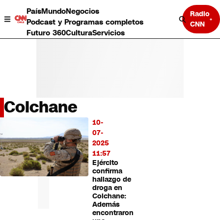
País
Mundo
Negocios
Radio
Podcast y Programas completos
CNN
Futuro 360
Cultura
Servicios
Colchane
País
10-
LO
Mundo
07-
MÁS
Negocios
2025
LEÍDO
Deportes
11:57
Ejército
Programas completos
confirma
Cultura
hallazgo de
Servicios
droga en
Bits
Colchane:
Además
CNN Data
encontraron
CNN tiempo