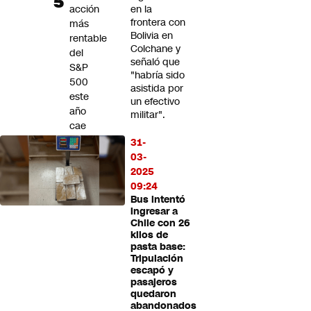
acción
en la
frontera con
más
Bolivia en
rentable
Colchane y
del
señaló que
S&P
"habría sido
500
asistida por
este
un efectivo
año
militar".
cae
casi
31-
7%
03-
2025
09:24
Bus intentó
ingresar a
Chile con 26
kilos de
pasta base:
Tripulación
escapó y
pasajeros
quedaron
abandonados