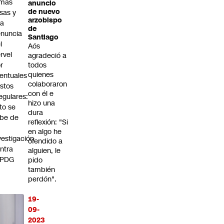
rmas
anuncio
de nuevo
lsas y
arzobispo
na
de
nuncia
Santiago
l
Aós
rvel
agradeció a
r
todos
quienes
entuales
colaboraron
stos
con él e
regulares:
hizo una
to se
dura
be de
reflexión: "Si
en algo he
vestigación
ofendido a
ntra
alguien, le
 PDG
pido
también
perdón".
19-
09-
2023