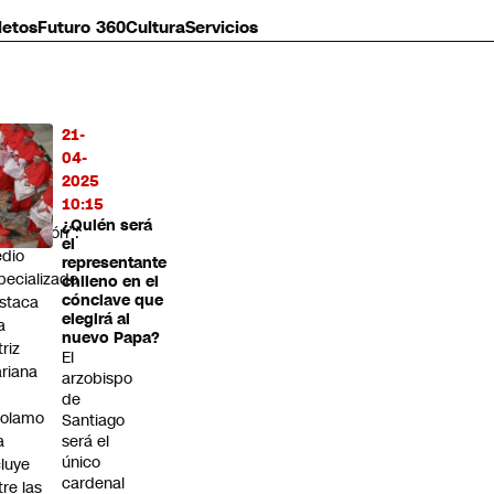
letos
Futuro 360
Cultura
Servicios
21-
MÁS
04-
O
2025
10:15
enera
¿Quién será
pectación”:
el
dio
representante
pecializado
chileno en el
cónclave que
staca
elegirá al
a
nuevo Papa?
triz
El
riana
arzobispo
de
rolamo
Santiago
a
será el
único
cluye
cardenal
tre las