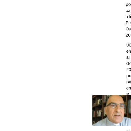
po
ca
a 
Pr
Os
20
UD
en
al
Go
2
pr
pa
en
la
em
la
“
q
re