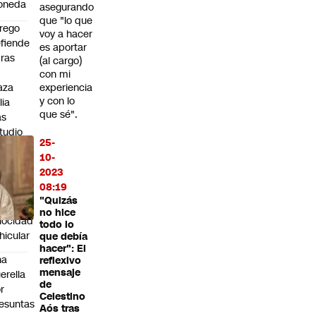
oneda
asegurando
que "lo que
rego
voy a hacer
fiende
es aportar
ras
(al cargo)
n
con mi
aza
experiencia
y con lo
lia
que sé".
as
tudio
25-
ue
10-
vela
2023
ída
08:19
e 67%
"Quizás
n
no hice
locidad
todo lo
hicular
que debía
hacer": El
na
reflexivo
mensaje
erella
de
r
Celestino
esuntas
Aós tras