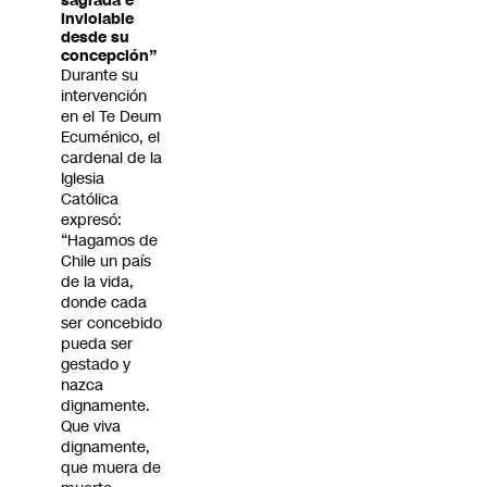
sagrada e
inviolable
desde su
concepción”
Durante su
intervención
en el Te Deum
Ecuménico, el
cardenal de la
Iglesia
Católica
expresó:
“Hagamos de
Chile un país
de la vida,
donde cada
ser concebido
pueda ser
gestado y
nazca
dignamente.
Que viva
dignamente,
que muera de