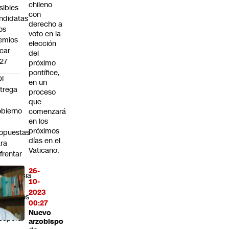
chileno
sibles
con
ndidatas
derecho a
los
voto en la
emios
elección
car
del
27
próximo
pontífice,
I
en un
trega
proceso
que
bierno
comenzará
en los
0
próximos
opuestas
días en el
ra
Vaticano.
frentar
26-
ergencia
10-
boral:
2023
Queremos
00:27
ue
Nuevo
cuperar
arzobispo