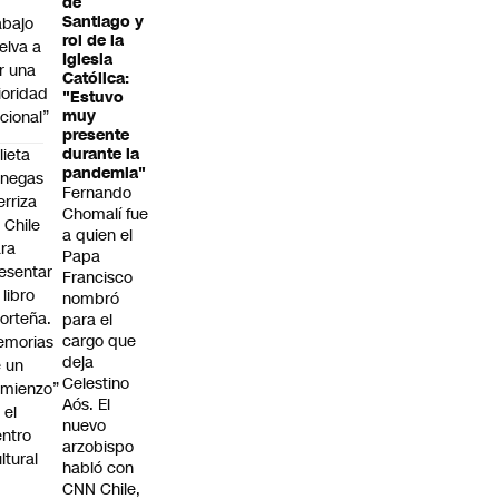
de
Santiago y
abajo
rol de la
elva a
Iglesia
r una
Católica:
ioridad
"Estuvo
cional”
muy
presente
lieta
durante la
pandemia"
enegas
Fernando
erriza
Chomalí fue
 Chile
a quien el
ra
Papa
esentar
Francisco
 libro
nombró
orteña.
para el
cargo que
emorias
deja
 un
Celestino
mienzo”
Aós. El
 el
nuevo
ntro
arzobispo
ltural
habló con
a
CNN Chile,