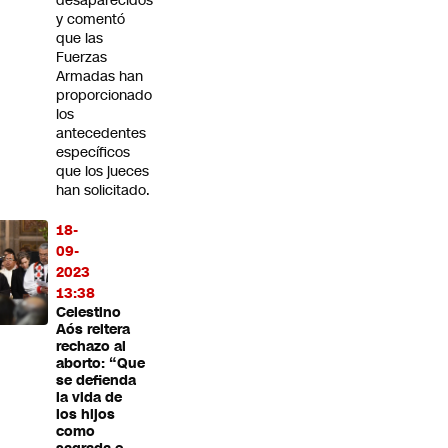
desaparecidos
y comentó
que las
Fuerzas
Armadas han
proporcionado
los
antecedentes
específicos
que los jueces
han solicitado.
18-
09-
2023
13:38
Celestino
Aós reitera
rechazo al
aborto: “Que
se defienda
la vida de
los hijos
como