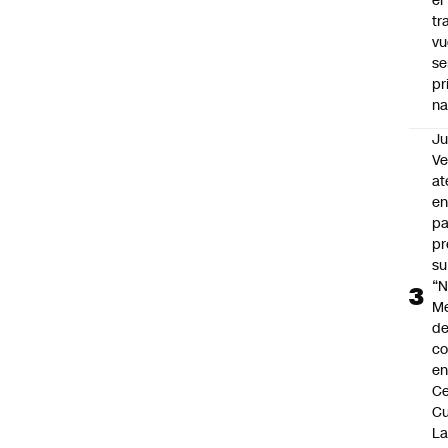
el
tr
vu
se
pr
na
Ju
V
at
en
pa
pr
su
“N
M
de
co
en
Ce
Cu
L