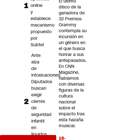
El último
Futuro 360
online
disco de la
y
Opinión
ganadora de
establece
32 Premios
Grammy
mecanismo
contempla su
propuesto
incursión en
por
un género en
Subtel
el que busca
honrar a sus
Ante
antepasados.
alza
En CNN
de
Magazine,
intoxicaciones:
hablamos
Diputados
con diversas
buscan
figuras de la
exigir
cultura
cierres
nacional
de
sobre el
impacto tras
seguridad
esta hazaña
infantil
musical.
en
líquidos
18-