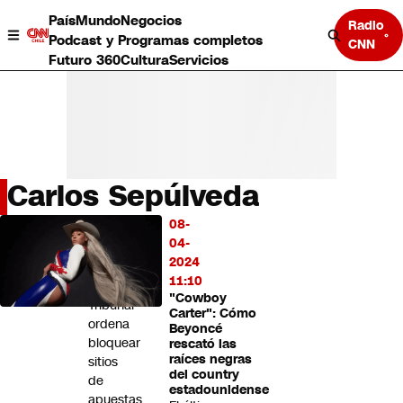
País
Mundo
Negocios
Radio
Podcast y Programas completos
CNN
Futuro 360
Cultura
Servicios
Carlos Sepúlveda
País
08-
LO
Mundo
04-
MÁS
Negocios
2024
LEÍDO
Deportes
11:10
"Cowboy
Programas completos
Tribunal
Carter": Cómo
Cultura
ordena
Beyoncé
Servicios
bloquear
rescató las
Bits
raíces negras
sitios
del country
CNN Data
de
estadounidense
CNN tiempo
apuestas