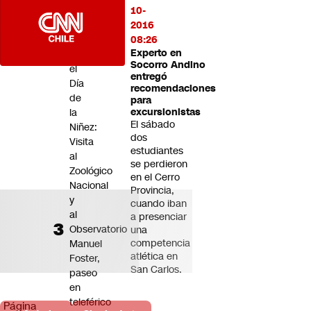
de
10-
vapeo
2016
Panoramas
08:26
Experto en
por
Socorro Andino
el
entregó
Día
recomendaciones
de
para
la
excursionistas
El sábado
Niñez:
dos
Visita
estudiantes
al
se perdieron
Zoológico
en el Cerro
Nacional
Provincia,
y
cuando iban
al
a presenciar
Observatorio
una
competencia
Manuel
atlética en
Foster,
San Carlos.
paseo
en
teleférico
Página