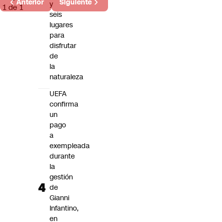
Anterior
Siguiente
y
1 de 1
seis
lugares
para
disfrutar
de
la
naturaleza
UEFA
confirma
un
pago
a
exempleada
durante
la
gestión
de
Gianni
Infantino,
en