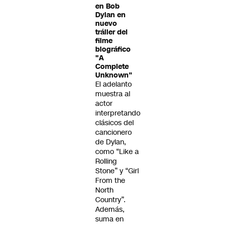
en Bob
Dylan en
nuevo
tráiler del
filme
biográfico
"A
Complete
Unknown"
El adelanto
muestra al
actor
interpretando
clásicos del
cancionero
de Dylan,
como “Like a
Rolling
Stone” y “Girl
From the
North
Country”.
Además,
suma en