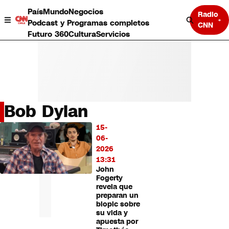
País
Mundo
Negocios
Radio
Podcast y Programas completos
CNN
Futuro 360
Cultura
Servicios
Bob Dylan
País
15-
LO
Mundo
06-
MÁS
Negocios
2026
LEÍDO
Deportes
13:31
John
Programas completos
Fogerty
Cultura
revela que
Servicios
preparan un
Bits
biopic sobre
su vida y
CNN Data
apuesta por
CNN tiempo