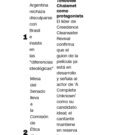
Timothée
Futuro 360
Argentina
Chalamet
como
rechaza
Opinión
protagonista
disculparse
El líder de
con
Creedence
Brasil
Clearwater
e
Revival
insiste
confirma
en
que el
las
guion de la
película ya
"diferencias
está en
ideológicas"
desarrollo
Mesa
y señala al
actor de ‘A
del
Complete
Senado
Unknown’
lleva
como su
a
candidato
la
ideal; el
Comisión
cantante
de
mantiene
Ética
en reserva