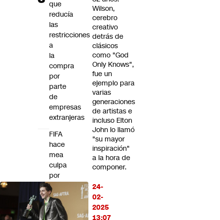
que
Wilson,
reducía
cerebro
las
creativo
restricciones
detrás de
a
clásicos
como "God
la
Only Knows",
compra
fue un
por
ejemplo para
parte
varias
de
generaciones
empresas
de artistas e
extranjeras
incluso Elton
John lo llamó
FIFA
"su mayor
hace
inspiración"
mea
a la hora de
culpa
componer.
por
propuesta
24-
de
02-
privatizar
2025
el
13:07