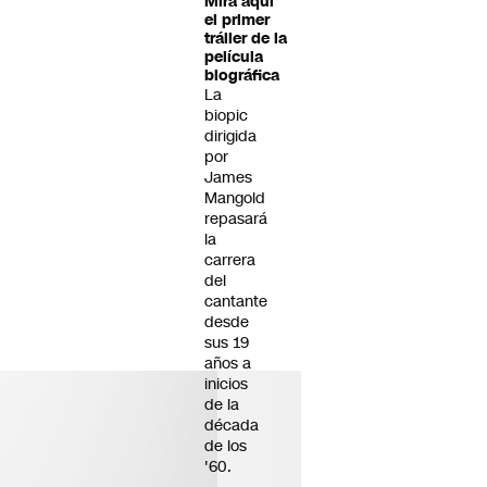
Mira aquí
el primer
tráiler de la
película
biográfica
La
biopic
dirigida
por
James
Mangold
repasará
la
carrera
del
cantante
desde
sus 19
años a
inicios
de la
década
de los
'60.