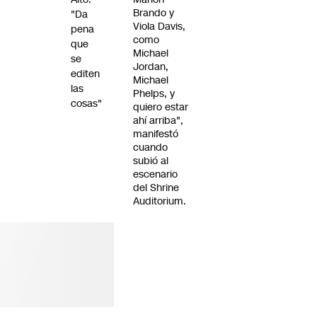
Brando y
"Da
Viola Davis,
pena
como
que
Michael
se
Jordan,
editen
Michael
las
Phelps, y
cosas"
quiero estar
ahí arriba",
manifestó
cuando
subió al
escenario
del Shrine
Auditorium.