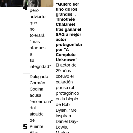
Mundial,
"Quiero ser
uno de los
pero
grandes":
advierte
Timothée
que
Chalamet
no
tras ganar el
SAG a mejor
tolerará
actor
"más
protagonista
ataques
por "A
a
Complete
Unknown"
su
El actor de
integridad"
29 años
obtuvo el
Delegado
galardón
Germán
por su rol
Codina
protagónico
acusa
en la biopic
"encerrona"
de Bob
del
Dylan. "Me
alcalde
inspiran
de
Daniel Day-
Puente
Lewis,
Alto:
Marlon