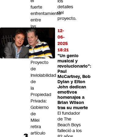
el
los
detalles
fuerte
del
enfrentamiento
proyecto.
entre
las
12-
senadoras
06-
Campillai
2025
y
18:21
Flores
"Un genio
musical y
Proyecto
revolucionario":
de
Paul
Inviolabilidad
McCartney, Bob
de
Dylan y Elton
John dedican
la
emotivos
Propiedad
homenajes a
Privada:
Brian Wilson
Gobierno
tras su muerte
El fundador
de
de The
Milei
Beach Boys
retira
falleció a los
artículo
82 años.