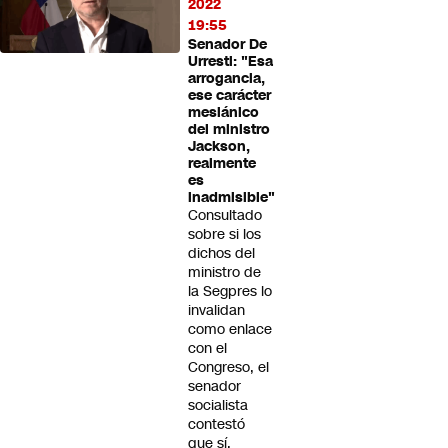
2022
19:55
Senador De
Urresti: "Esa
arrogancia,
ese carácter
mesiánico
del ministro
Jackson,
realmente
es
inadmisible"
Consultado
sobre si los
dichos del
ministro de
la Segpres lo
invalidan
como enlace
con el
Congreso, el
senador
socialista
contestó
que sí.