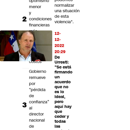
optimismo
normalizar
menor
una situación
y
de esta
condiciones
violencia".
financieras
más
12-
estrechas
12-
por
2022
shock
20:29
de
De
costos
Urresti:
"Se está
Gobierno
firmando
un
remueve
acuerdo
por
que no
“pérdida
es lo
de
ideal,
confianza”
pero
aquí hay
al
que
director
ceder y
nacional
todas
de
las