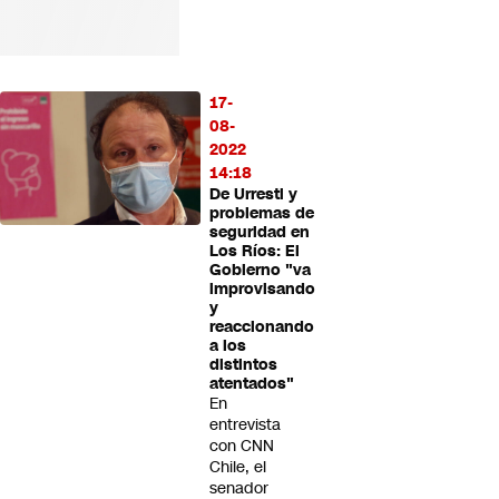
17-
08-
2022
14:18
De Urresti y
problemas de
seguridad en
Los Ríos: El
Gobierno "va
improvisando
y
reaccionando
a los
distintos
atentados"
En
entrevista
con CNN
Chile, el
senador