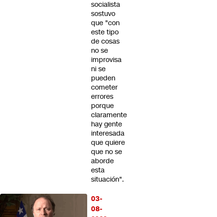
socialista
sostuvo
que "con
este tipo
de cosas
no se
improvisa
ni se
pueden
cometer
errores
porque
claramente
hay gente
interesada
que quiere
que no se
aborde
esta
situación".
03-
08-