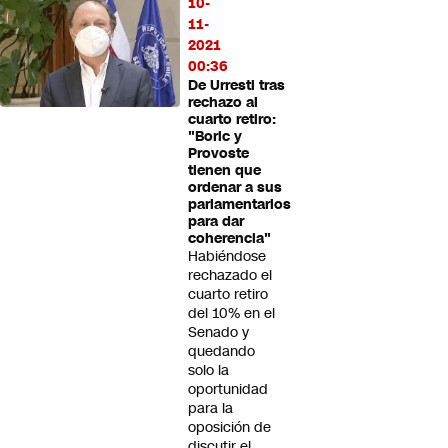
10-
11-
2021
00:36
De Urresti tras
rechazo al
cuarto retiro:
"Boric y
Provoste
tienen que
ordenar a sus
parlamentarios
para dar
coherencia"
Habiéndose
rechazado el
cuarto retiro
del 10% en el
Senado y
quedando
solo la
oportunidad
para la
oposición de
discutir el