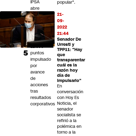
IPSA
popular".
abre
21-
al
09-
alza
2022
y
21:44
supera
Senador De
los
Urresti y
11.300
TPP11: "Hay
puntos
que
impulsado
transparentar
cuál es la
por
razón hoy
avance
día de
de
impulsarlo"
acciones
En
tras
conversación
resultados
con Hoy Es
Noticia, el
corporativos
senador
socialista se
refirió a la
polémica en
torno a la