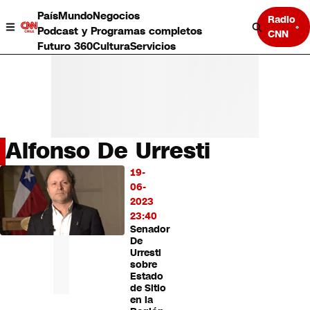
País
Mundo
Negocios
Radio
Podcast y Programas completos
CNN
Futuro 360
Cultura
Servicios
Alfonso De Urresti
País
19-
LO
Mundo
06-
MÁS
Negocios
2023
LEÍDO
Deportes
23:40
Senador
Programas completos
De
Cultura
Urresti
Servicios
sobre
Bits
Estado
de Sitio
CNN Data
en la
CNN tiempo