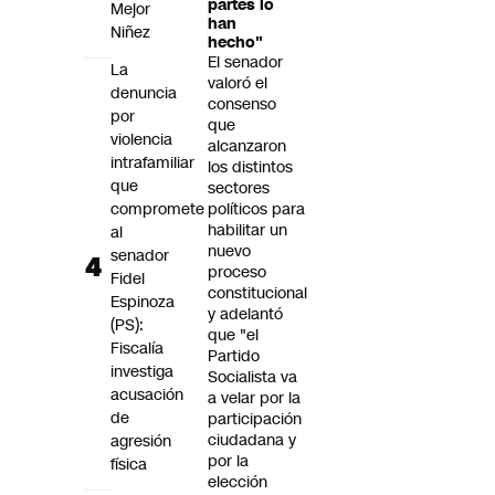
partes lo
Mejor
han
Niñez
hecho"
El senador
La
valoró el
denuncia
consenso
por
que
violencia
alcanzaron
intrafamiliar
los distintos
que
sectores
compromete
políticos para
habilitar un
al
nuevo
senador
proceso
Fidel
constitucional
Espinoza
y adelantó
(PS):
que "el
Fiscalía
Partido
investiga
Socialista va
acusación
a velar por la
de
participación
ciudadana y
agresión
por la
física
elección