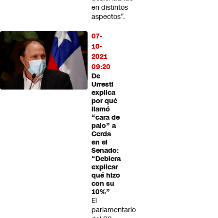
en distintos
aspectos”.
07-
10-
2021
09:20
De
Urresti
explica
por qué
llamó
“cara de
palo” a
Cerda
en el
Senado:
“Debiera
explicar
qué hizo
con su
10%”
El
parlamentario