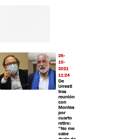
26-
10-
2021
11:24
De
Urresti
tras
reunión
con
Montes
por
cuarto
retiro:
“No me
cabe