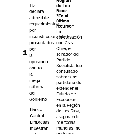
Región
Futuro 360
TC
de Los
Ríos:
declara
Opinión
"Es el
admisibles
último
requerimientos
recurso"
por
En
inconstitucionalidad
conversación
presentados
con CNN
Chile, el
por
senador del
la
Partido
oposición
Socialista fue
contra
consultado
la
sobre si es
mega
partidario de
reforma
extender el
del
Estado de
Gobierno
Excepción
en la Región
Banco
de Los Ríos,
Central:
asegurando
Empresas
"de todas
maneras, no
muestran
podemos