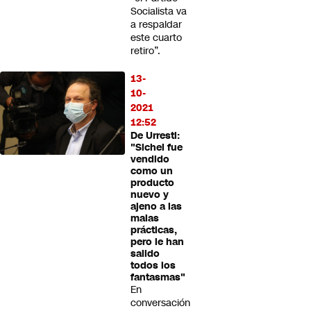
Socialista va
a respaldar
este cuarto
retiro”.
13-
10-
2021
12:52
De Urresti:
"Sichel fue
vendido
como un
producto
nuevo y
ajeno a las
malas
prácticas,
pero le han
salido
todos los
fantasmas"
En
conversación