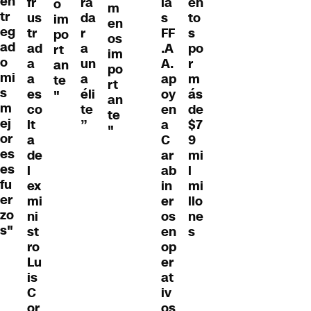
en
fr
ra
la
en
o
m
tr
us
da
s
to
im
en
eg
tr
r
FF
s
po
os
ad
ad
a
.A
po
rt
im
o
a
un
A.
r
an
po
mi
a
a
ap
m
te
rt
s
es
éli
oy
ás
"
an
m
co
te
en
de
te
ej
lt
”
a
$7
"
or
a
C
9
es
de
ar
mi
es
l
ab
l
fu
ex
in
mi
er
mi
er
llo
zo
ni
os
ne
s"
st
en
s
ro
op
Lu
er
is
at
C
iv
or
os