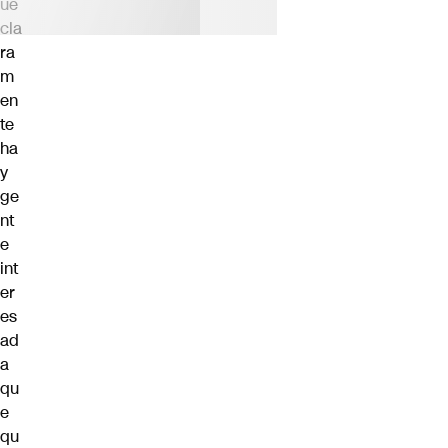
ue
cla
ra
m
en
te
ha
y
ge
nt
e
int
er
es
ad
a
qu
e
qu