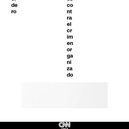
de
co
ro
nt
ra
el
cr
im
en
or
ga
ni
za
do