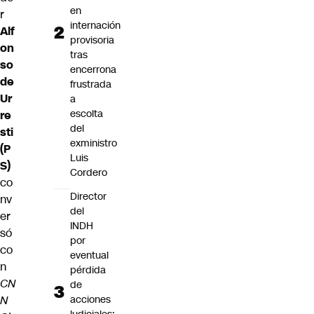
en
r
internación
Alf
provisoria
on
tras
so
encerrona
de
frustrada
Ur
a
escolta
re
del
sti
exministro
(P
Luis
S)
Cordero
co
Director
nv
del
er
INDH
só
por
co
eventual
n
pérdida
CN
de
N
acciones