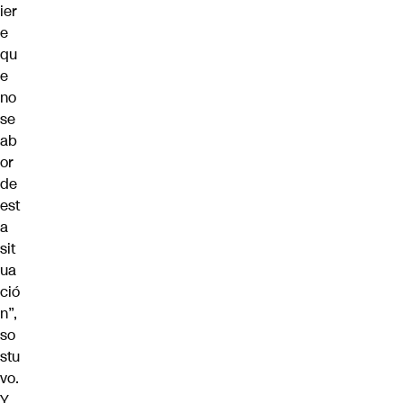
ier
e
qu
e
no
se
ab
or
de
est
a
sit
ua
ció
n”,
so
stu
vo.
Y