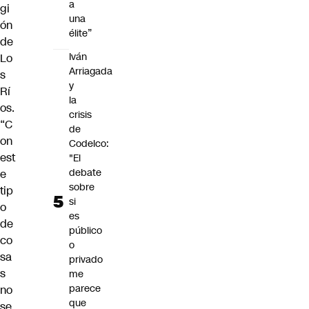
a
gi
una
ón
élite”
de
Iván
Lo
Arriagada
s
y
Rí
la
os.
crisis
“C
de
on
Codelco:
est
"El
debate
e
sobre
tip
si
o
es
de
público
co
o
sa
privado
s
me
parece
no
que
se