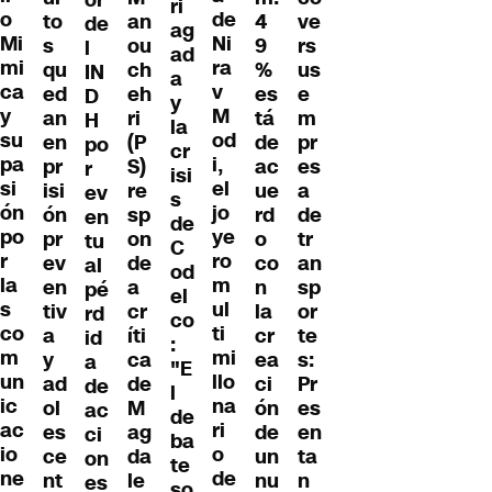
ri
o
de
to
an
4
ve
de
ag
Mi
Ni
s
ou
9
rs
l
ad
mi
ra
qu
ch
%
us
IN
a
ca
v
ed
eh
es
e
D
y
y
M
an
ri
tá
m
H
la
su
od
en
(P
de
pr
po
cr
pa
i,
pr
S)
ac
es
r
isi
si
el
isi
re
ue
a
ev
s
ón
jo
ón
sp
rd
de
en
de
po
ye
pr
on
o
tr
tu
C
r
ro
ev
de
co
an
al
od
la
m
en
a
n
sp
pé
el
s
ul
tiv
cr
la
or
rd
co
co
ti
a
íti
cr
te
id
:
m
mi
y
ca
ea
s:
a
"E
un
llo
ad
de
ci
Pr
de
l
ic
na
ol
M
ón
es
ac
de
ac
ri
es
ag
de
en
ci
ba
io
o
ce
da
un
ta
on
te
ne
de
nt
le
nu
n
es
so