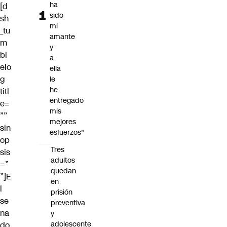
ha
[d
sido
sh
mi
_tu
amante
m
y
bl
a
elo
ella
g
le
he
titl
entregado
e=
mis
””
mejores
sin
esfuerzos"
op
Tres
sis
adultos
=”
quedan
”]E
en
l
prisión
se
preventiva
na
y
adolescente
do