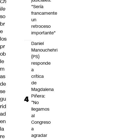
judiciales:
Ch
"Sería
ile
francamente
so
un
br
retroceso
e
importante"
los
Daniel
pr
Manouchehri
ob
(PS)
le
responde
m
a
as
crítica
de
de
Magdalena
se
Piñera:
gu
“No
rid
llegamos
ad
al
en
Congreso
la
a
agradar
re