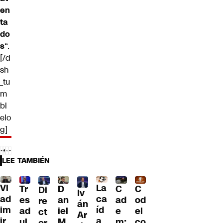
en
ta
do
s
“.
[/d
sh
_tu
m
bl
elo
g]
LEE TAMBIÉN
Vl
La
Tr
D
C
C
Di
Iv
ad
ca
es
an
ad
od
re
án
im
íd
ad
iel
e
el
ct
Ar
ir
a
ul
M
m:
co
or