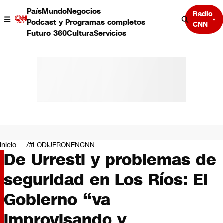
País
Mundo
Negocios
Radio
Podcast y Programas completos
CNN
Futuro 360
Cultura
Servicios
País
Mundo
Negocios
Inicio
#LODIJERONENCNN
De Urresti y problemas de
Deportes
Programas completos
seguridad en Los Ríos: El
Cultura
Servicios
Gobierno “va
Bits
CNN Data
improvisando y
CNN tiempo