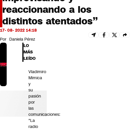
Futuro 360
reaccionando a los
Opinión
distintos atentados”
17- 08- 2022 14:18
Por
Daniela Pérez
LO
MÁS
LEÍDO
Vladimiro
Mimica
y
su
pasión
por
las
comunicaciones:
"La
radio