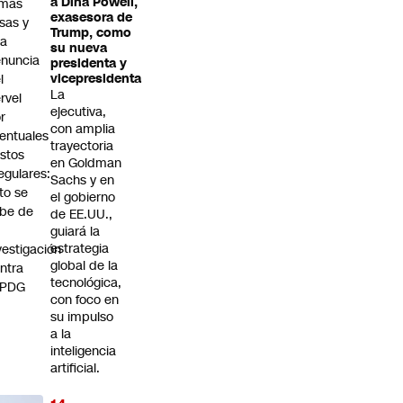
a Dina Powell,
rmas
exasesora de
lsas y
Trump, como
na
su nueva
nuncia
presidenta y
l
vicepresidenta
La
rvel
ejecutiva,
r
con amplia
entuales
trayectoria
stos
en Goldman
regulares:
Sachs y en
to se
el gobierno
be de
de EE.UU.,
guiará la
estrategia
vestigación
global de la
ntra
tecnológica,
 PDG
con foco en
su impulso
a la
inteligencia
artificial.