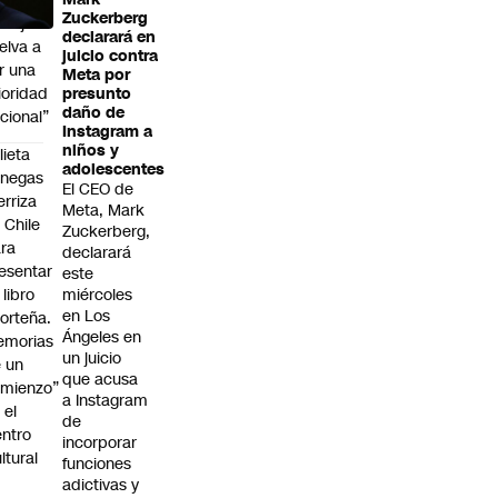
Zuckerberg
abajo
declarará en
elva a
juicio contra
r una
Meta por
ioridad
presunto
daño de
cional”
Instagram a
niños y
lieta
adolescentes
enegas
El CEO de
erriza
Meta, Mark
 Chile
Zuckerberg,
ra
declarará
esentar
este
 libro
miércoles
en Los
orteña.
Ángeles en
emorias
un juicio
 un
que acusa
mienzo”
a Instagram
 el
de
ntro
incorporar
ltural
funciones
a
adictivas y