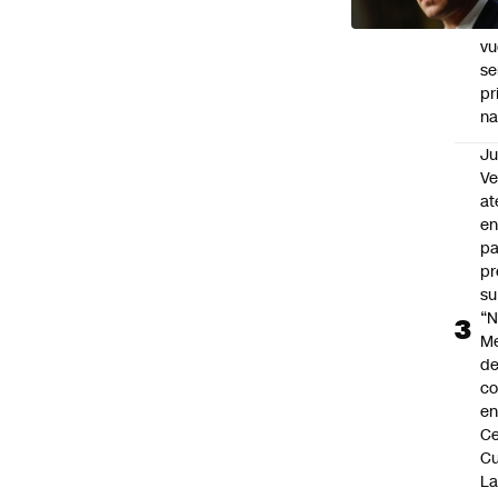
el
tr
vu
se
pr
na
Ju
V
at
en
pa
pr
su
“N
M
de
co
en
Ce
Cu
L