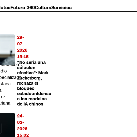
letos
Futuro 360
Cultura
Servicios
29-
MÁS
07-
O
2026
19:15
enera
"No sería una
pectación”:
solución
dio
efectiva": Mark
pecializado
Zuckerberg,
rechaza el
staca
bloqueo
a
estadounidense
triz
a los modelos
riana
de IA chinos
rolamo
24-
a
02-
cluye
2026
tre las
15:02