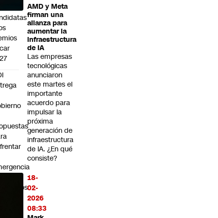
AMD y Meta
sibles
firman una
ndidatas
alianza para
los
aumentar la
emios
infraestructura
car
de IA
Las empresas
27
tecnológicas
I
anunciaron
este martes el
trega
importante
acuerdo para
bierno
impulsar la
0
próxima
opuestas
generación de
ra
infraestructura
frentar
de IA. ¿En qué
consiste?
ergencia
boral:
18-
Queremos
02-
ue
2026
cuperar
08:33
Mark