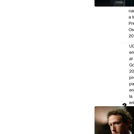
po
ca
a 
Pr
Os
20
UD
en
al
Go
2
pr
pa
en
la
em
la
“
q
re