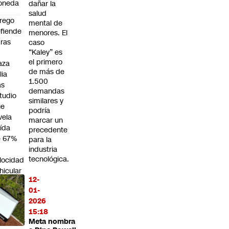
oneda
dañar la
salud
rego
mental de
fiende
menores. El
ras
caso
“Kaley” es
n
el primero
aza
de más de
lia
1.500
as
demandas
tudio
similares y
ue
podría
vela
marcar un
ída
precedente
e 67%
para la
n
industria
tecnológica.
locidad
hicular
12-
na
01-
erella
2026
r
15:18
esuntas
Meta nombra