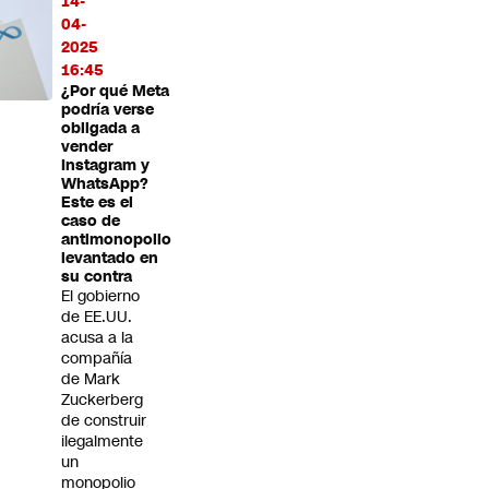
14-
04-
2025
16:45
¿Por qué Meta
podría verse
obligada a
vender
Instagram y
WhatsApp?
Este es el
caso de
antimonopolio
levantado en
su contra
El gobierno
de EE.UU.
acusa a la
compañía
de Mark
Zuckerberg
de construir
ilegalmente
un
monopolio