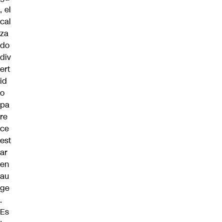
, el
cal
za
do
div
ert
id
o
pa
re
ce
est
ar
en
au
ge
.
Es