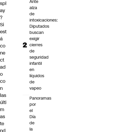
Ante
spl
alza
ay
de
?
intoxicaciones:
Si
Diputados
est
buscan
á
exigir
cierres
co
de
ne
seguridad
ct
infantil
ad
en
o
líquidos
co
de
n
vapeo
las
Panoramas
últi
por
m
el
as
Día
de
te
la
nd