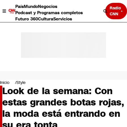
País
Mundo
Negocios
Radio
Podcast y Programas completos
CNN
Futuro 360
Cultura
Servicios
País
Mundo
Negocios
Inicio
Style
Look de la semana: Con
Deportes
Programas completos
estas grandes botas rojas,
Cultura
Servicios
la moda está entrando en
Bits
CNN Data
su era tonta
CNN tiempo