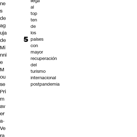
llega
ne
al
s
top
de
ten
ag
de
uja
los
países
de
con
Mi
mayor
nni
recuperación
e
del
M
turismo
ou
internacional
se
postpandemia
Pri
m
av
er
a-
Ve
ra