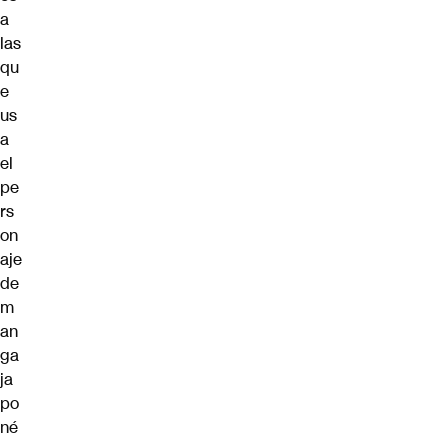
a
las
qu
e
us
a
el
pe
rs
on
aje
de
m
an
ga
ja
po
né