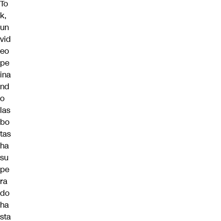
To
k,
un
vid
eo
pe
ina
nd
o
las
bo
tas
ha
su
pe
ra
do
ha
sta