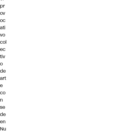
pr
ov
oc
ati
vo
col
ec
tiv
o
de
art
e
co
n
se
de
en
Nu