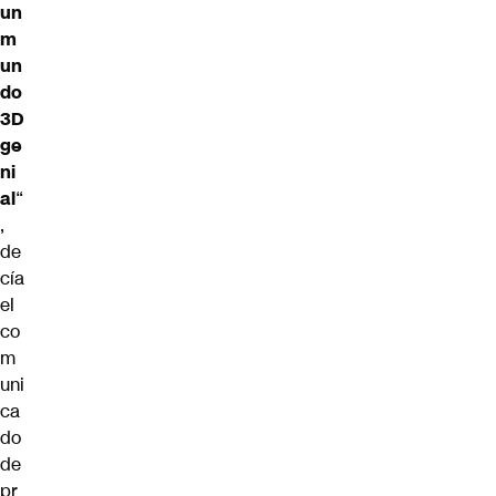
un
m
un
do
3D
ge
ni
al
“
,
de
cía
el
co
m
uni
ca
do
de
pr