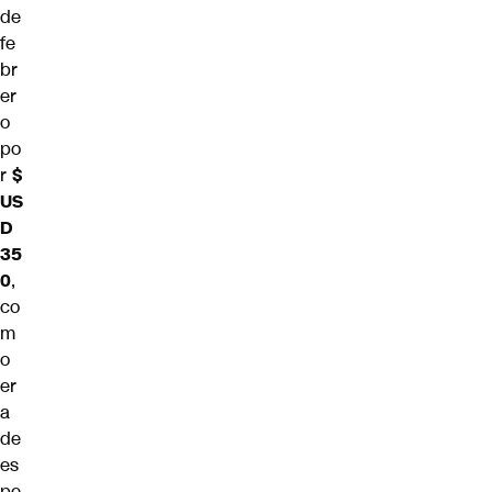
de
fe
br
er
o
po
r
$
US
D
35
0
,
co
m
o
er
a
de
es
pe