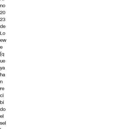
no
20
23
de
Lo
ew
e
(q
ue
ya
ha
n
re
ci
bi
do
el
sel