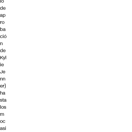
lo
de
ap
ro
ba
ció
n
de
Kyl
ie
Je
nn
er)
ha
sta
los
m
oc
asi