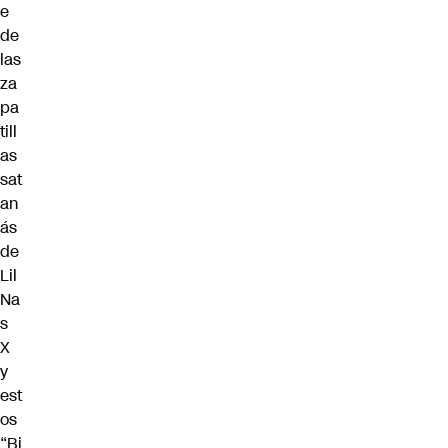
e
de
las
za
pa
till
as
sat
an
ás
de
Lil
Na
s
X
y
est
os
“Bi