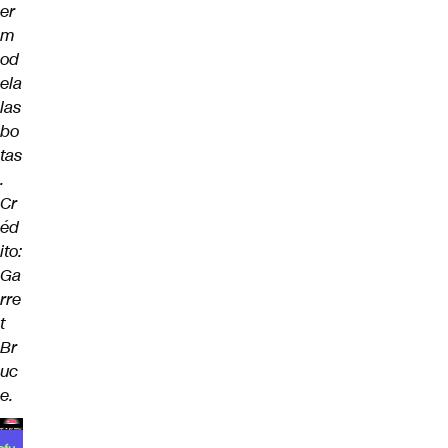
er
m
od
ela
las
bo
tas
.
Cr
éd
ito:
Ga
rre
t
Br
uc
e.