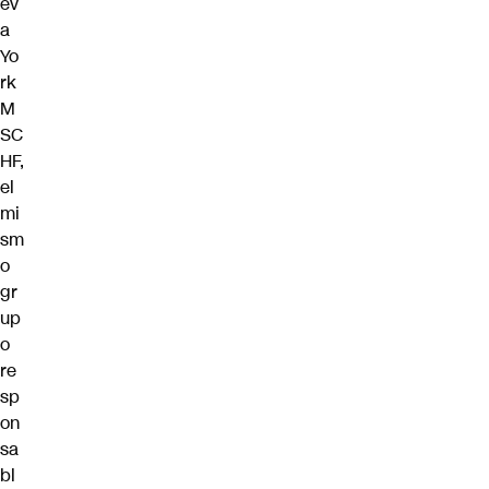
ev
a
Yo
rk
M
SC
HF,
el
mi
sm
o
gr
up
o
re
sp
on
sa
bl