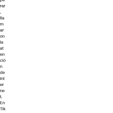
rar
,
lla
m
ar
on
la
at
en
ció
n
de
Int
er
ne
t.
En
Tik