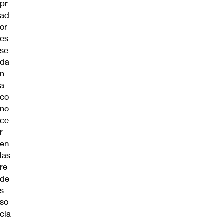
pr
ad
or
es
se
da
n
a
co
no
ce
r
en
las
re
de
s
so
cia