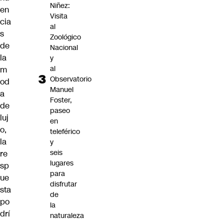
Niñez:
en
Visita
cia
al
s
Zoológico
de
Nacional
la
y
al
m
Observatorio
od
Manuel
a
Foster,
de
paseo
luj
en
o,
teleférico
la
y
seis
re
lugares
sp
para
ue
disfrutar
sta
de
po
la
drí
naturaleza