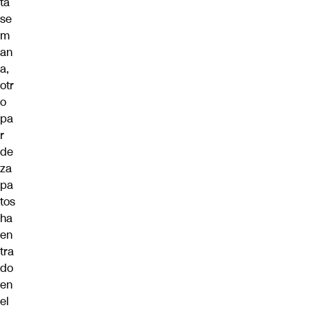
ta
se
m
an
a,
otr
o
pa
r
de
za
pa
tos
ha
en
tra
do
en
el