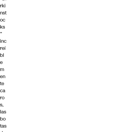
rki
nst
oc
ks
”
inc
reí
bl
e
m
en
te
ca
ro
s,
las
bo
tas