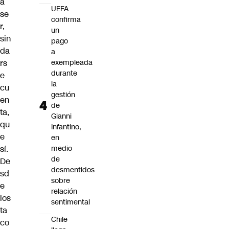
a
UEFA
se
confirma
r,
un
sin
pago
da
a
rs
exempleada
durante
e
la
cu
gestión
en
de
ta,
Gianni
qu
Infantino,
e
en
sí.
medio
de
De
desmentidos
sd
sobre
e
relación
los
sentimental
ta
Chile
co