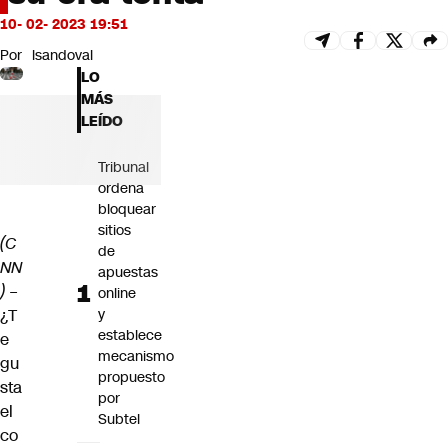
Futuro 360
10- 02- 2023 19:51
Opinión
Por
lsandoval
LO
MÁS
LEÍDO
Tribunal
ordena
bloquear
sitios
(C
de
NN
apuestas
) –
online
¿T
y
establece
e
mecanismo
gu
propuesto
sta
por
el
Subtel
co