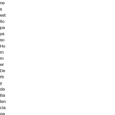
ne
s
est
ilo
pa
ya
so
Hu
m
m
er
De
rb
y
de
Ba
len
cia
ga