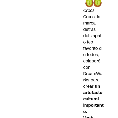
Crocs
Crocs, la
marca
detrás
del zapat
o feo
favorito d
e todos,
colaboró
con
DreamWo
rks para
crear
un
artefacto
cultural
important
e.
Verde,