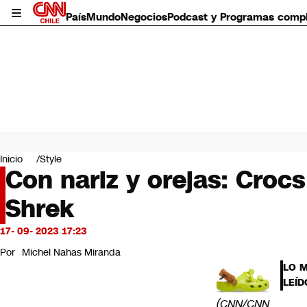
País
Mundo
Negocios
Podcast y Programas comp
País
Mundo
Inicio
Style
Negocios
Con nariz y orejas: Crocs
Deportes
Shrek
Programas completos
Cultura
Servicios
17- 09- 2023 17:23
Bits
Por
Michel Nahas Miranda
CNN Data
LO 
CNN tiempo
LEÍD
Futuro 360
(CNN/CNN
Opinión