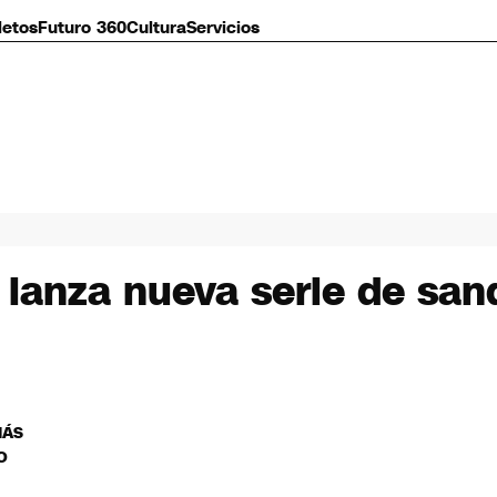
letos
Futuro 360
Cultura
Servicios
 lanza nueva serie de san
MÁS
O