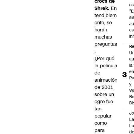
crocs de
es
Shrek.
En
“E
tendiblem
si
ente, se
ac
harán
es
i
muchas
preguntas
Re
.
Un
¿Por qué
au
la película
la
en
de
P
animación
y
de 2001
Wa
sobre un
Br
ogro fue
Di
tan
Jo
popular
La
como
L
para
de