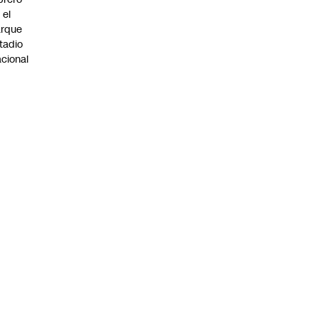
 el
arque
tadio
cional