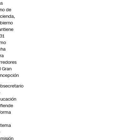
as
eno de
cienda,
bierno
ntiene
31
omo
cha
ra
rredores
l Gran
ncepción
bsecretario
e
ucación
fiende
forma
stema
e
misión