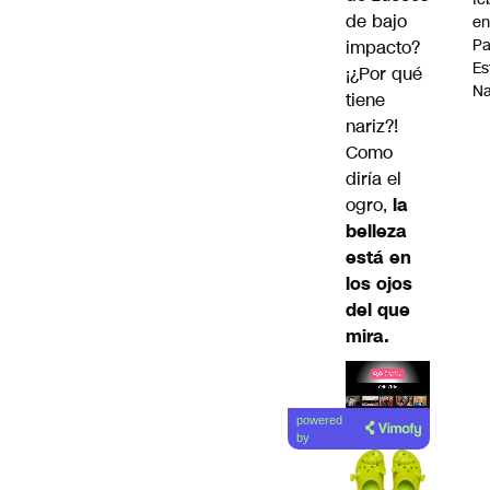
de bajo
en
P
impacto?
Es
¡¿Por qué
Na
tiene
nariz?!
Como
diría el
ogro,
la
belleza
está en
los ojos
del que
mira.
Lea el
powered
artículo
by