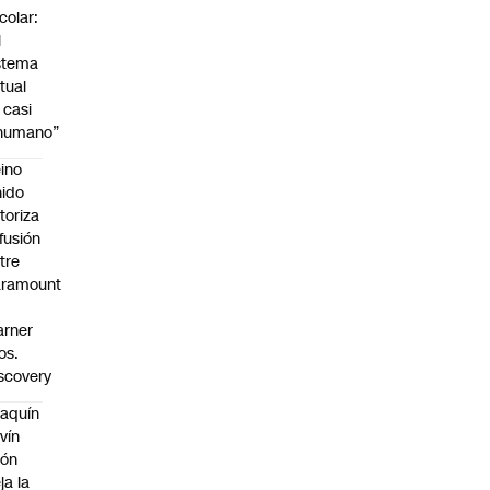
colar:
l
stema
tual
 casi
nhumano”
ino
ido
toriza
 fusión
tre
aramount
rner
os.
scovery
aquín
vín
eón
ja la