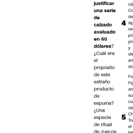
justificar
cá
una serie
Co
d
de
Ap
calzado
re
avaluado
pr
en 60
pr
dólares
?
y
¿Cuál era
de
el
ar
do
propósito
de este
F
extraño
Fi
producto
an
su
de
cu
espuma?
vi
¿Una
Ch
especie
To
de ritual
el
de zuecos
fe