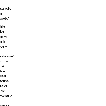
sarrolle
on
speto"
hile
ebe
nvivir
n la
eve y
o
ralizarse":
ntros
 ski
den
visar
iterios
ra el
erre
eventivo
e