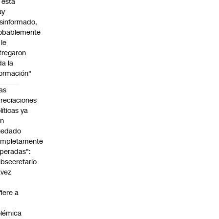
l está
uy
sinformado,
obablemente
 le
tregaron
da la
formación"
as
reciaciones
líticas ya
an
uedado
ompletamente
peradas":
bsecretario
avez
fiere a
lémica