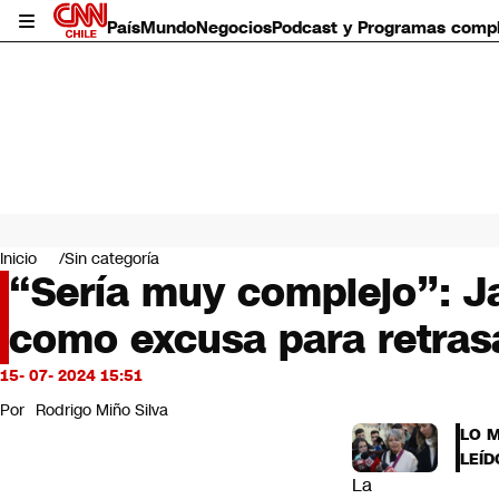
País
Mundo
Negocios
Podcast y Programas comp
País
Mundo
Inicio
Sin categoría
Negocios
“Sería muy complejo”: Jar
Deportes
como excusa para retrasa
Programas completos
Cultura
Servicios
15- 07- 2024 15:51
Bits
Por
Rodrigo Miño Silva
CNN Data
LO 
CNN tiempo
LEÍD
Futuro 360
La
Opinión