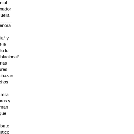
n el
nador
uella
eñora
e
ria" y
e le
lió lo
blacional":
rias
bres
chazan
chos
e
mila
ores y
aman
que
l
ebate
lítico