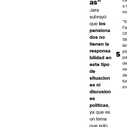
c
as”
a 
Jara
m
subrayó
"S
que
los
Fa
pensiona
C
dos no
SII
tienen la
la
responsa
pl
bilidad en
pa
de
este tipo
ne
de
d
situacion
fu
es ni
ir
discusion
es
políticas
,
ya que es
un tema
que solo