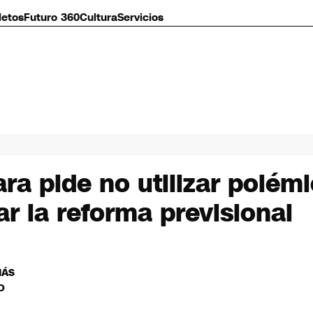
letos
Futuro 360
Cultura
Servicios
a pide no utilizar polémi
r la reforma previsional
MÁS
O