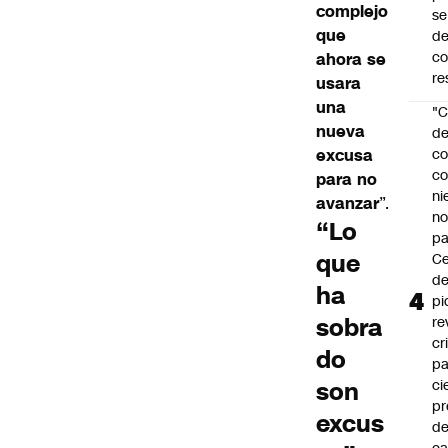
complejo
se
que
de
c
ahora se
re
usara
una
"C
nueva
d
excusa
co
co
para no
ni
avanzar
”.
n
“Lo
pa
que
Ce
de
ha
pi
sobra
re
cr
do
pa
son
ci
pr
excus
d