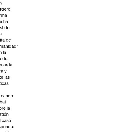
is
rdero
irma
e ha
istido
a
alta de
manidad"
n la
ja de
rnarda
ra y
te las
íticas
rnando
bat
bre la
stión
l caso
sponde: