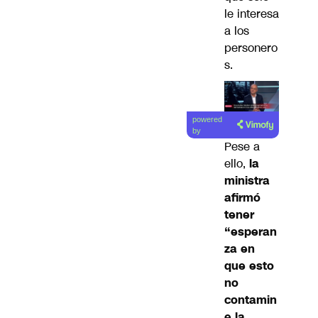
le interesa
a los
personero
s.
powered
by
Pese a
ello,
la
ministra
afirmó
tener
“esperan
za en
que esto
no
contamin
e la