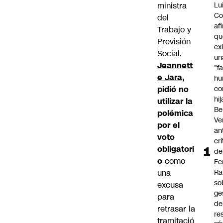
ministra
Lu
Co
del
af
Trabajo y
qu
Previsión
ex
Social,
un
Jeannett
"f
e Jara
,
hu
pidió no
co
hi
utilizar la
Be
polémica
Ve
por el
an
voto
cr
obligatori
de
o
como
Fe
una
Ra
so
excusa
ge
para
de
retrasar la
re
tramitació