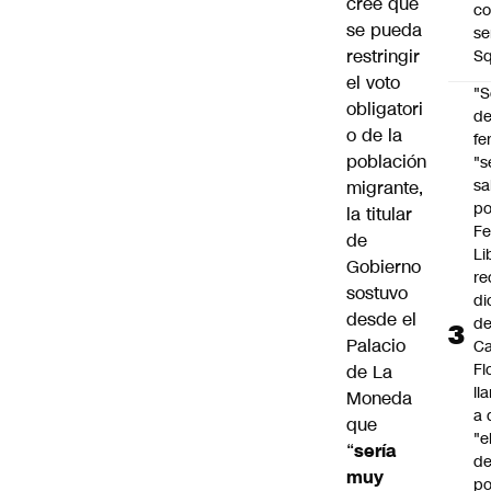
cree que
co
se pueda
se
restringir
Sq
el voto
"S
obligatori
d
o de la
fe
población
"s
sa
migrante,
po
la titular
Fe
de
Li
Gobierno
re
sostuvo
di
desde el
d
Palacio
Ca
Fl
de La
ll
Moneda
a 
que
"e
“
sería
d
muy
po