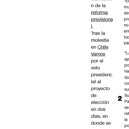
"É
n de la
m
reforma
de
previsiona
pr
no
l
.
en
Tras la
to
molestia
in
en
Chile
"L
Vamos
ap
por el
po
veto
h
presidenc
q
ial al
c
proyecto
su
de
Su
P
elección
se
en dos
re
días, en
la
donde se
po