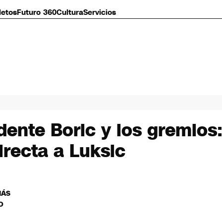
letos
Futuro 360
Cultura
Servicios
dente Boric y los gremios:
irecta a Luksic
MÁS
O