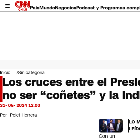
País
Mundo
Negocios
Podcast y Programas comp
País
Mundo
Inicio
Sin categoría
Negocios
Los cruces entre el Presi
Deportes
no ser “coñetes” y la ind
Programas completos
Cultura
Servicios
31- 05- 2024 12:00
Bits
Por
Polet Herrera
CNN Data
LO 
CNN tiempo
LEÍD
Futuro 360
Con un
Opinión