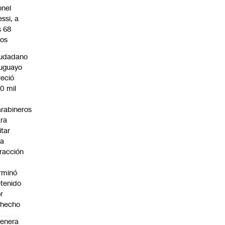
onel
ssi, a
s 68
os
iudadano
uguayo
reció
0 mil
rabineros
ra
itar
na
fracción
rminó
tenido
r
ohecho
enera