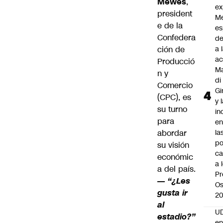
Mewes
,
ex
president
M
e de la
es
Confedera
de
ción de
a 
ac
Producció
Ma
n y
di
Comercio
Gi
(CPC), es
y 
su turno
in
para
en
abordar
la
po
su visión
ca
económic
a 
a del país.
Pr
— “¿Les
Os
gusta ir
2
al
UD
estadio?”
en