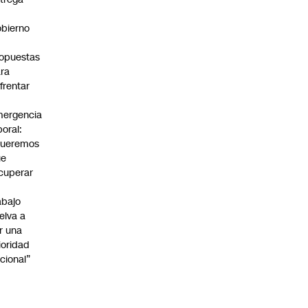
bierno
0
opuestas
ra
frentar
ergencia
boral:
Queremos
ue
cuperar
abajo
elva a
r una
ioridad
cional”