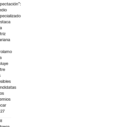
pectación”:
edio
pecializado
staca
la
triz
riana
rolamo
la
cluye
tre
s
sibles
ndidatas
los
emios
car
027
I
trega