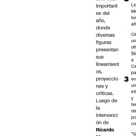
Li
important
Me
es del
lo
año,
añ
donde
C
diversas
ur
figuras
of
presentan
$6
sus
a
lineamient
Ca
os,
pa
proyeccio
ev
u
nes y
in
críticas.
y
Luego de
te
la
de
intervenci
po
ón de
c
Ricardo
“G