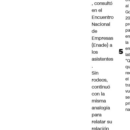
, consultó
al
en el
Go
Encuentro
2
Nacional
pr
pa
de
en
Empresas
la
(Enade) a
em
los
la
asistentes
“
.
q
Sin
re
el
rodeos,
tr
continuó
vu
con la
se
misma
pr
analogía
na
para
relatar su
relación