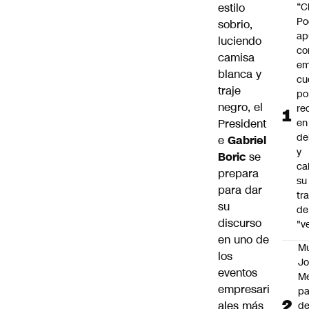
estilo
“C
Po
sobrio,
ap
luciendo
co
camisa
em
blanca y
cu
traje
po
negro, el
re
President
en
de
e
Gabriel
y
Boric
se
cal
prepara
su
para dar
tr
su
de
discurso
"v
en uno de
M
los
Jo
eventos
Me
empresari
p
ales más
d