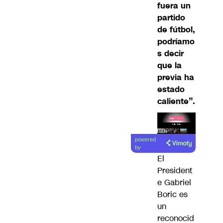
fuera un
partido
de fútbol,
podríamo
s decir
que la
previa ha
estado
caliente”.
Lea el
powered
artículo
by
El
President
e Gabriel
Boric es
un
reconocid