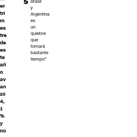
Brasil
er
y
tri
Argentina
m
es
un
es
quiebre
tre
que
de
tomará
es
bastante
te
tiempo"
añ
o
av
an
zó
4,
1
%
y
no