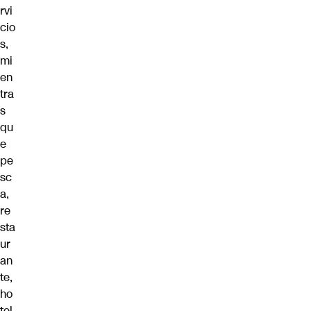
rvi
cio
s,
mi
en
tra
s
qu
e
pe
sc
a,
re
sta
ur
an
te,
ho
tel