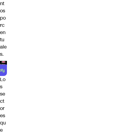
nt
os
po
rc
en
tu
ale
s.
Lo
s
se
ct
or
es
qu
e