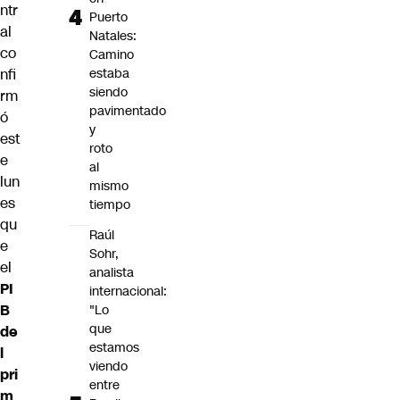
ntr
Puerto
al
Natales:
co
Camino
nfi
estaba
siendo
rm
pavimentado
ó
y
est
roto
e
al
lun
mismo
es
tiempo
qu
Raúl
e
Sohr,
el
analista
PI
internacional:
B
"Lo
que
de
estamos
l
viendo
pri
entre
m