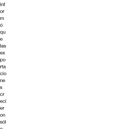
inf
or
m
ó
qu
e
las
ex
po
rta
cio
ne
s
cr
eci
er
on
sól
o