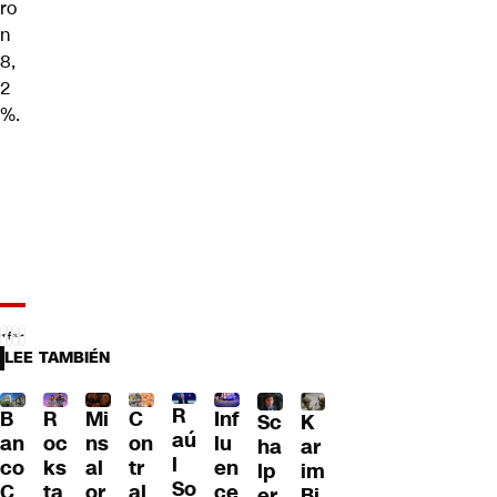
ro
n
8,
2
%.
LEE TAMBIÉN
R
B
R
Mi
C
Inf
Sc
K
aú
an
oc
ns
on
lu
ha
ar
l
co
ks
al
tr
en
lp
im
So
C
ta
or
al
ce
er
Bi