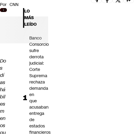
Por
CNN
Futuro 360
LO
Opinión
MÁS
LEÍDO
Banco
Consorcio
sufre
derrota
Do
judicial:
s
Corte
dí
Suprema
as
rechaza
demanda
há
en
bil
que
es
acusaban
m
entrega
en
de
os
estados
qu
financieros