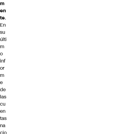
m
en
te
.
En
su
últi
m
o
inf
or
m
e
de
las
cu
en
tas
na
cio