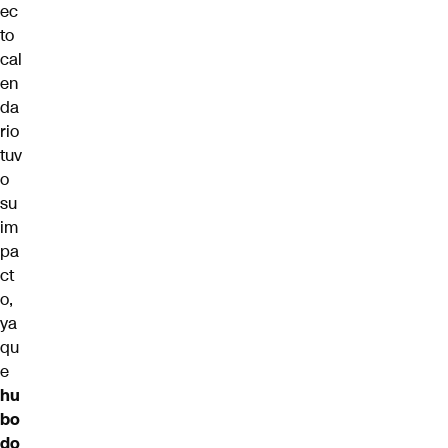
ec
to
cal
en
da
rio
tuv
o
su
im
pa
ct
o,
ya
qu
e
hu
bo
do