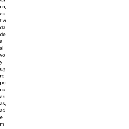
es,
ac
tivi
da
de
s
sil
vo
y
ag
ro
pe
cu
ari
as,
ad
e
m