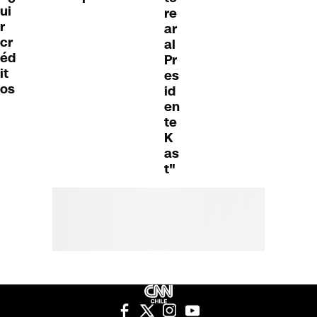
ui
re
r
ar
cr
al
éd
Pr
it
es
os
id
en
te
K
as
t"