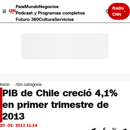
País
Mundo
Negocios
Radio
Podcast y Programas completos
CNN
Futuro 360
Cultura
Servicios
País
Mundo
Negocios
Inicio
Sin categoría
PIB de Chile creció 4,1%
Deportes
Programas completos
en primer trimestre de
Cultura
Servicios
2013
Bits
CNN Data
20- 05- 2013 11:34
CNN tiempo