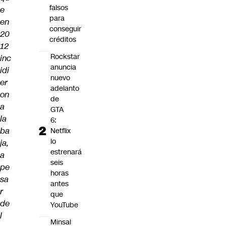
falsos
e
para
en
conseguir
20
créditos
12
Rockstar
inc
anuncia
idi
nuevo
er
adelanto
on
de
a
GTA
la
6:
ba
Netflix
lo
ja,
estrenará
a
seis
pe
horas
sa
antes
r
que
de
YouTube
l
Minsal