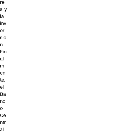
re
s y
la
inv
er
sió
n.
Fin
al
m
en
te,
el
Ba
nc
o
Ce
ntr
al