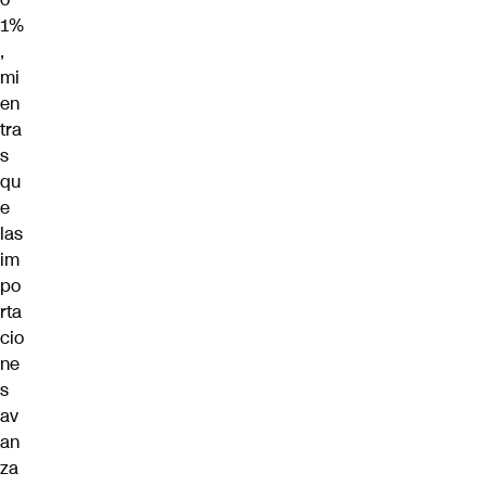
1%
,
mi
en
tra
s
qu
e
las
im
po
rta
cio
ne
s
av
an
za