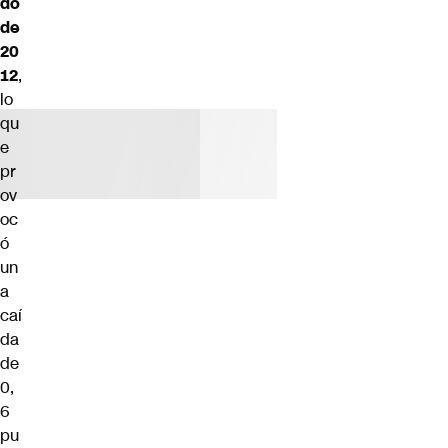
do
de
20
12
,
lo
qu
e
pr
ov
oc
ó
un
a
caí
da
de
0,
6
pu