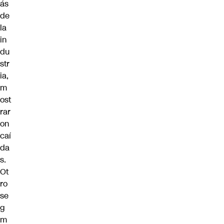
ás
de
la
in
du
str
ia,
m
ost
rar
on
caí
da
s.
Ot
ro
se
g
m