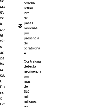
cr
ordena
eci
retirar
mi
lote
en
de
pasas
to
morenas
de
por
la
presencia
de
de
m
ocratoxina
an
A
da
Contraloría
int
detecta
er
negligencia
na.
por
El
más
Ba
de
$10
nc
mil
o
millones
Ce
en