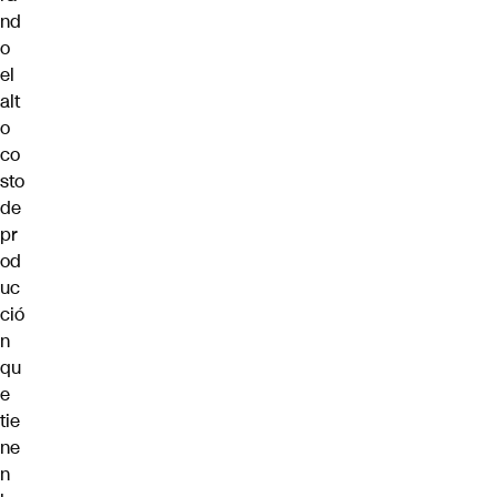
nd
o
el
alt
o
co
sto
de
pr
od
uc
ció
n
qu
e
tie
ne
n