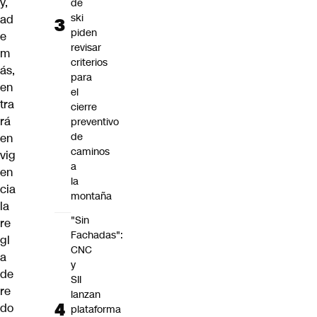
y,
de
ski
ad
piden
e
revisar
m
criterios
ás,
para
en
el
tra
cierre
rá
preventivo
de
en
caminos
vig
a
en
la
cia
montaña
la
"Sin
re
Fachadas":
gl
CNC
a
y
de
SII
re
lanzan
do
plataforma