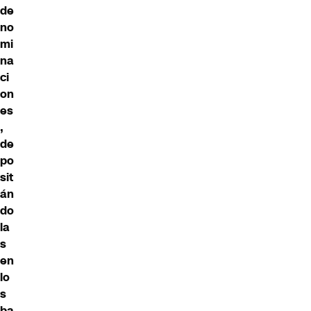
de
no
mi
na
ci
on
es
,
de
po
sit
án
do
la
s
en
lo
s
ba