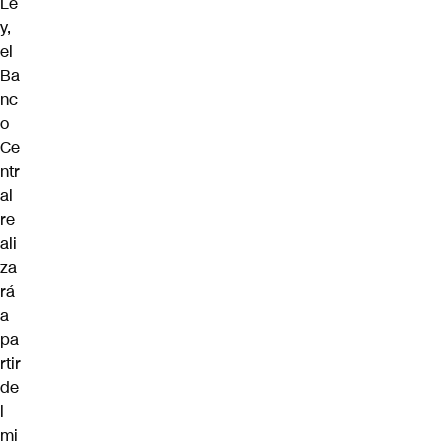
Le
y,
el
Ba
nc
o
Ce
ntr
al
re
ali
za
rá
a
pa
rtir
de
l
mi