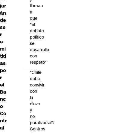
jar
llaman
a
án
que
de
"el
se
debate
r
político
e
se
mi
desarrolle
tid
con
respeto"
as
po
"Chile
r
debe
el
convivir
con
Ba
la
nc
nieve
o
y
Ce
no
ntr
paralizarse":
al
Centros