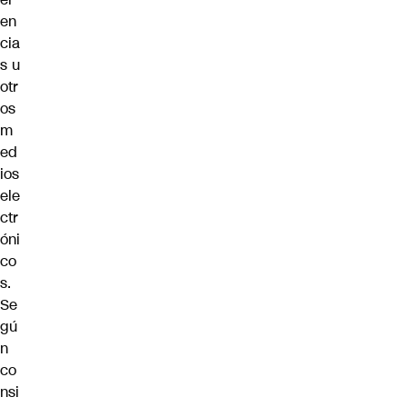
en
cia
s u
otr
os
m
ed
ios
ele
ctr
óni
co
s.
Se
gú
n
co
nsi