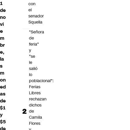
1
con
de
el
senador
no
Squella
vi
e
"Señora
m
de
feria"
br
y
e,
"se
la
le
s
salió
m
lo
on
poblacional":
ed
Ferias
Libres
as
rechazan
de
dichos
$1
de
y
Camila
$5
Flores
de
y