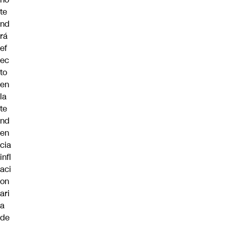
te
nd
rá
ef
ec
to
en
la
te
nd
en
cia
infl
aci
on
ari
a
de