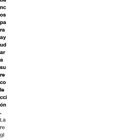
nc
os
pa
ra
ay
ud
ar
a
su
re
co
le
cci
ón
.
La
re
gl