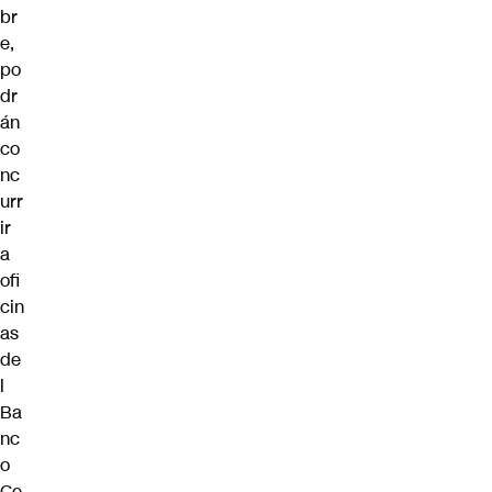
br
e,
po
dr
án
co
nc
urr
ir
a
ofi
cin
as
de
l
Ba
nc
o
Ce