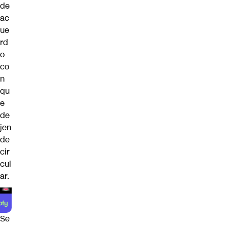
de
ac
ue
rd
o
co
n
qu
e
de
jen
de
cir
cul
ar.
Se