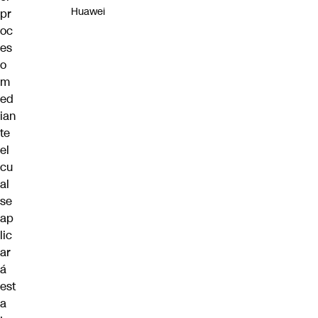
Huawei
pr
oc
es
o
m
ed
ian
te
el
cu
al
se
ap
lic
ar
á
est
a