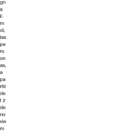
gn
a
E
m
ol,
las
pe
rs
on
as,
a
pa
rtir
de
l 2
de
no
vie
m