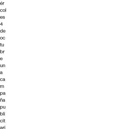
ér
col
es
4
de
oc
tu
br
e
un
a
ca
m
pa
ña
pu
bli
cit
ari