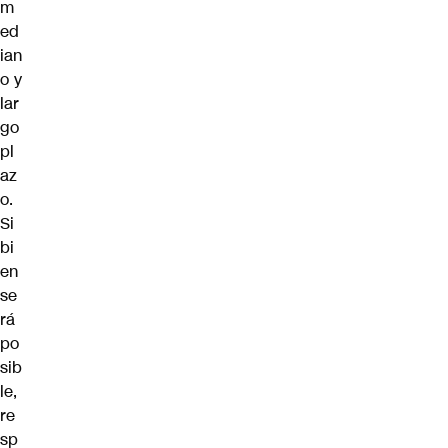
m
ed
ian
o y
lar
go
pl
az
o.
Si
bi
en
se
rá
po
sib
le,
re
sp