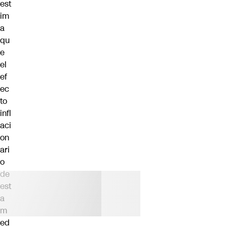
est
im
a
qu
e
el
ef
ec
to
infl
aci
on
ari
o
de
est
a
m
ed