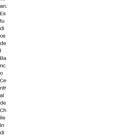
an.
Es
tu
di
os
de
l
Ba
nc
o
Ce
ntr
al
de
Ch
ile
in
di