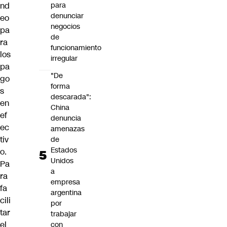
nd
para
denunciar
eo
negocios
pa
de
ra
funcionamiento
los
irregular
pa
"De
go
forma
s
descarada":
en
China
ef
denuncia
ec
amenazas
tiv
de
Estados
o.
Unidos
Pa
a
ra
empresa
fa
argentina
cili
por
tar
trabajar
el
con