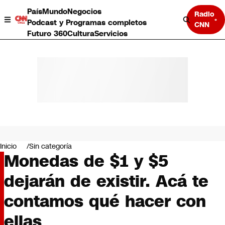
País
Mundo
Negocios
Radio
Podcast y Programas completos
CNN
Futuro 360
Cultura
Servicios
País
Mundo
Negocios
Inicio
Sin categoría
Monedas de $1 y $5
Deportes
Programas completos
dejarán de existir. Acá te
Cultura
Servicios
contamos qué hacer con
Bits
CNN Data
ellas
CNN tiempo