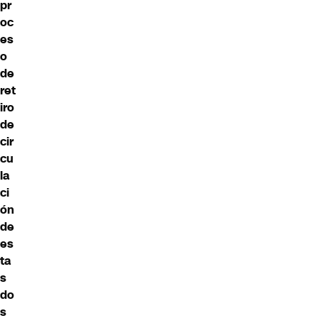
pr
oc
es
o
de
ret
iro
de
cir
cu
la
ci
ón
de
es
ta
s
do
s