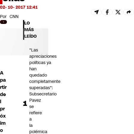
Futuro 360
02- 10- 2017 12:41
Opinión
Por
CNN
LO
MÁS
LEÍDO
"Las
apreciaciones
políticas ya
han
A
quedado
pa
completamente
rtir
superadas":
de
Subsecretario
Pavez
l
se
pr
refiere
óx
a
im
la
o
polémica