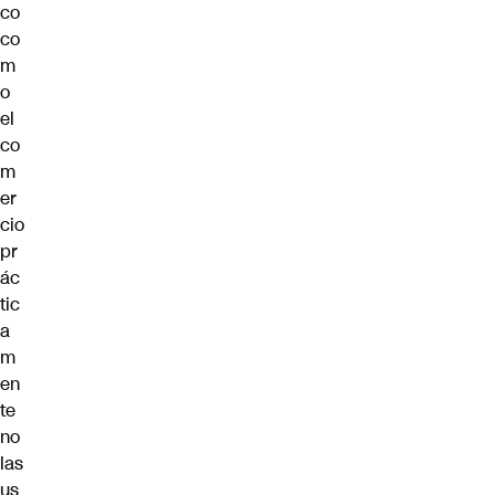
co
co
m
o
el
co
m
er
cio
pr
ác
tic
a
m
en
te
no
las
us