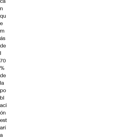
ca
n
qu
e
m
ás
de
l
70
%
de
la
po
bl
aci
ón
est
arí
a