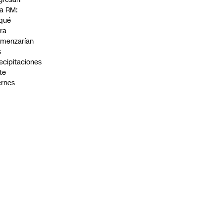
la RM:
qué
ra
menzarían
s
ecipitaciones
te
ernes