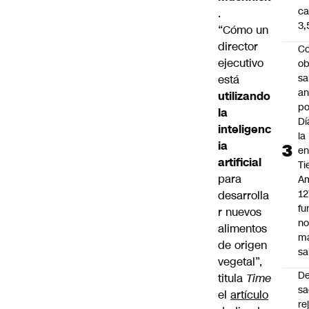
ca
.
3
“Cómo un
director
Co
ejecutivo
ob
sa
está
an
utilizando
po
la
Dí
inteligenc
la
ia
e
artificial
Ti
para
Am
12
desarrolla
fu
r nuevos
n
alimentos
m
de origen
sa
vegetal”,
D
titula
Time
sa
el
artículo
re