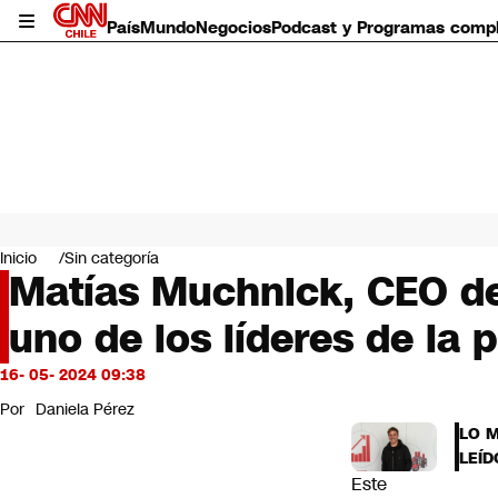
País
Mundo
Negocios
Podcast y Programas comp
País
Mundo
Inicio
Sin categoría
Negocios
Matías Muchnick, CEO de
Deportes
uno de los líderes de la
Programas completos
Cultura
Servicios
16- 05- 2024 09:38
Bits
Por
Daniela Pérez
CNN Data
LO 
CNN tiempo
LEÍD
Futuro 360
Este
Opinión