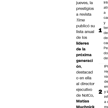
jueves, la
In
at
prestigios
a
a revista
ca
Time
y
publicó su
te
lista anual
de
de los
de
líderes
ca
Pe
de la
do
próxima
de
generaci
ón
,
IP
re
destacad
va
o en ella
de
al director
en
ejecutivo
y 
de NotCo,
in
Matías
a 
Muchnick
m