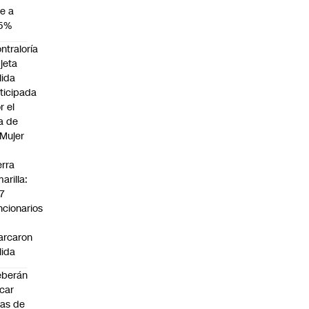
e a
,5%
ntraloría
jeta
lida
ticipada
r el
a de
 Mujer
n
erra
arilla:
7
ncionarios
o
arcaron
lida
eberán
car
jas de