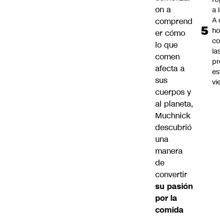
on a
a 
A 
comprend
ho
er cómo
co
lo que
la
comen
pr
afecta a
es
sus
vi
cuerpos y
al planeta,
Muchnick
descubrió
una
manera
de
convertir
su pasión
por la
comida