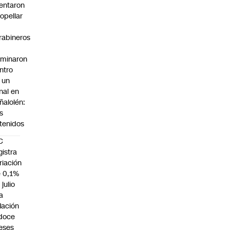
tentaron
ropellar
rabineros
rminaron
ntro
 un
nal en
ñalolén:
s
tenidos
C
gistra
riación
 0,1%
 julio
la
flación
doce
eses