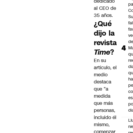
dedicado
pa
al CEO de
Co
35 años.
S
¿Qué
fa
fa
dijo la
ve
revista
d
M
Time
?
q
En su
re
di
artículo, el
q
medio
ha
destaca
pe
que “a
co
medida
es
que más
po
personas,
di
incluido él
Ll
mismo,
ni
comenzar
re