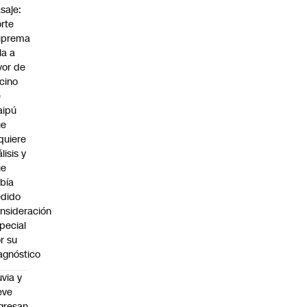
saje:
rte
uprema
lla a
vor de
cino
e
aipú
ue
quiere
álisis y
ue
bía
dido
nsideración
pecial
r su
agnóstico
uvia y
eve
gresan