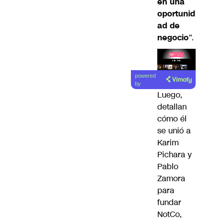
en una
oportunid
ad de
negocio
“.
Lea el
powered
artículo
by
Luego,
detallan
cómo él
se unió a
Karim
Pichara y
Pablo
Zamora
para
fundar
NotCo,