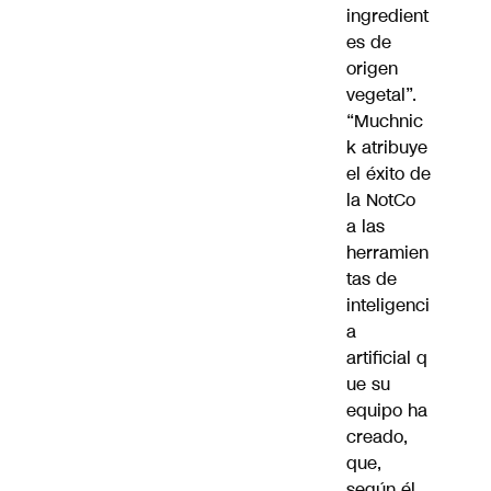
ingredient
es de
origen
vegetal”.
“Muchnic
k atribuye
el éxito de
la NotCo
a las
herramien
tas de
inteligenci
a
artificial q
ue su
equipo ha
creado,
que,
según él,