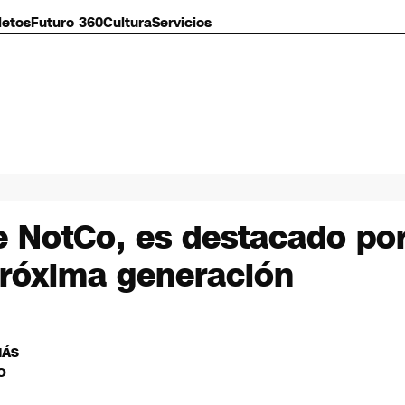
letos
Futuro 360
Cultura
Servicios
 NotCo, es destacado por
 próxima generación
MÁS
O