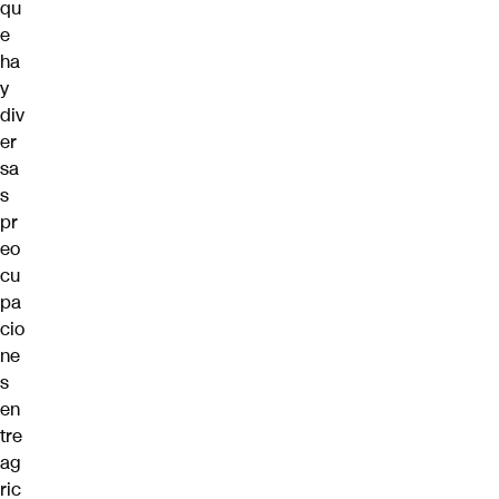
qu
e
ha
y
div
er
sa
s
pr
eo
cu
pa
cio
ne
s
en
tre
ag
ric