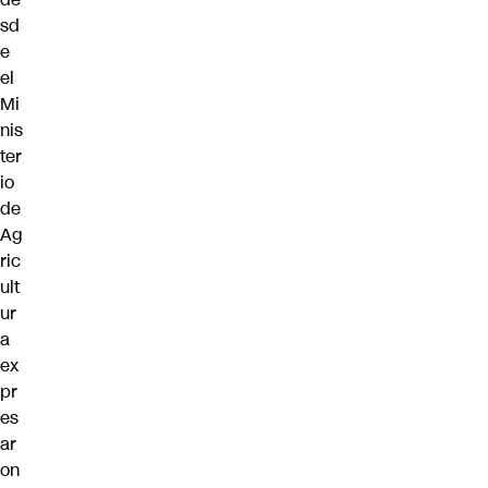
sd
e
el
Mi
nis
ter
io
de
Ag
ric
ult
ur
a
ex
pr
es
ar
on