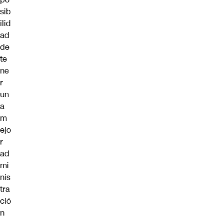
sib
ilid
ad
de
te
ne
r
un
a
m
ejo
r
ad
mi
nis
tra
ció
n