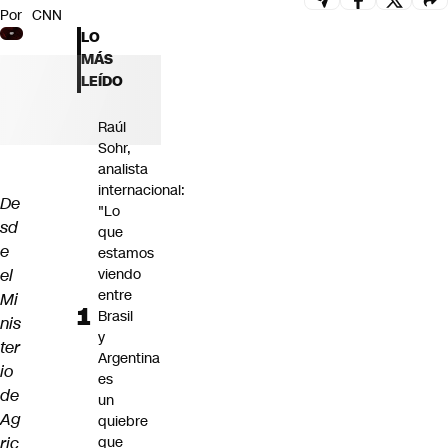
Por
CNN
Futuro 360
LO
Opinión
MÁS
LEÍDO
Raúl
Sohr,
analista
internacional:
De
"Lo
sd
que
e
estamos
el
viendo
entre
Mi
Brasil
nis
y
ter
Argentina
io
es
de
un
Ag
quiebre
ric
que