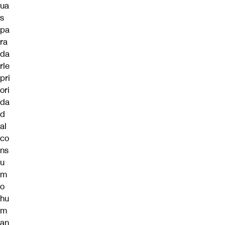
ua
s
pa
ra
da
rle
pri
ori
da
d
al
co
ns
u
m
o
hu
m
an