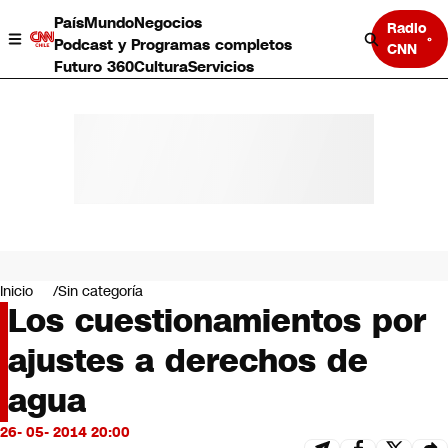
País
Mundo
Negocios
Radio
Podcast y Programas completos
CNN
Futuro 360
Cultura
Servicios
País
Mundo
Negocios
Inicio
Sin categoría
Los cuestionamientos por
Deportes
Programas completos
ajustes a derechos de
Cultura
Servicios
agua
Bits
CNN Data
26- 05- 2014 20:00
CNN tiempo