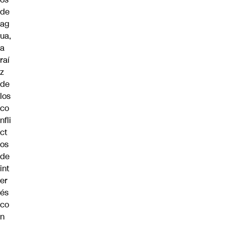
de
ag
ua,
a
raí
z
de
los
co
nfli
ct
os
de
int
er
és
co
n