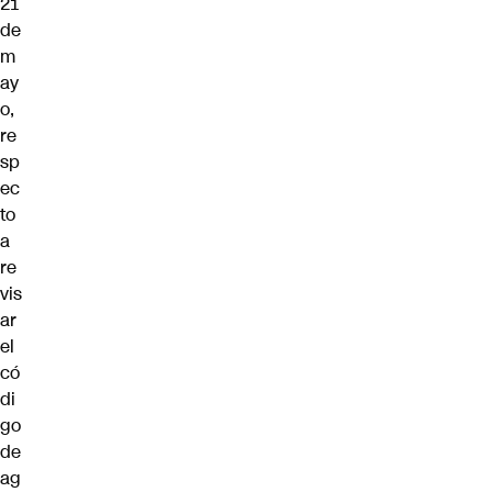
21
de
m
ay
o,
re
sp
ec
to
a
re
vis
ar
el
có
di
go
de
ag