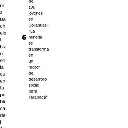
de
nt
196
a
jóvenes
Ba
en
Collahuasi:
ch
"La
ele
minería
t
se
hiz
transforma
o
en
en
un
la
motor
de
cu
desarrollo
en
social
ta
para
pú
Tarapacá"
bli
ca
de
l