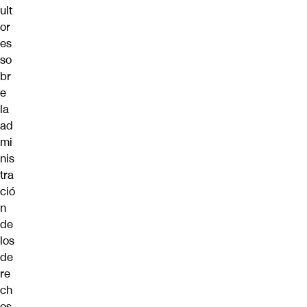
ult
or
es
so
br
e
la
ad
mi
nis
tra
ció
n
de
los
de
re
ch
os