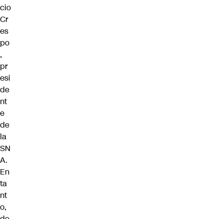
cio
Cr
es
po
,
pr
esi
de
nt
e
de
la
SN
A.
En
ta
nt
o,
de