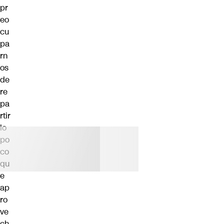
pr
eo
cu
pa
rn
os
de
re
pa
rtir
lo
po
co
qu
e
ap
ro
ve
ch