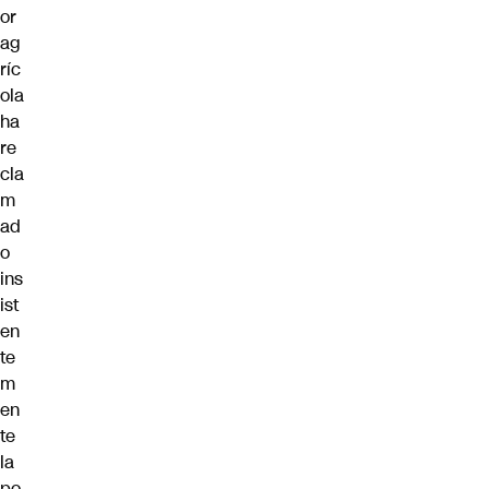
or
ag
ríc
ola
ha
re
cla
m
ad
o
ins
ist
en
te
m
en
te
la
po