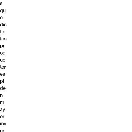
s
qu
e
dis
tin
tos
pr
od
uc
tor
es
pi
de
n
m
ay
or
inv
er