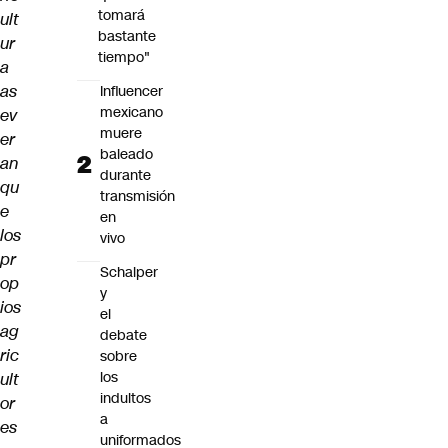
tomará
ult
bastante
ur
tiempo"
a
as
Influencer
mexicano
ev
muere
er
baleado
an
durante
qu
transmisión
e
en
los
vivo
pr
Schalper
op
y
ios
el
ag
debate
ric
sobre
los
ult
indultos
or
a
es
uniformados