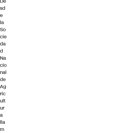
De
sd
e
la
So
cie
da
d
Na
cio
nal
de
Ag
ric
ult
ur
a
lla
m