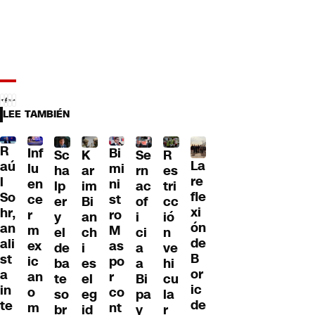
LEE TAMBIÉN
R
Inf
Bi
Sc
K
Se
R
La
aú
lu
mi
ha
ar
rn
es
re
l
en
ni
lp
im
ac
tri
fle
So
ce
st
er
Bi
of
cc
xi
hr,
r
ro
y
an
i
ió
ón
an
m
M
el
ch
ci
n
de
ali
ex
as
de
i
a
ve
B
st
ic
po
ba
es
a
hi
or
a
an
r
te
el
Bi
cu
ic
in
o
co
so
eg
pa
la
de
te
m
nt
br
id
y
r