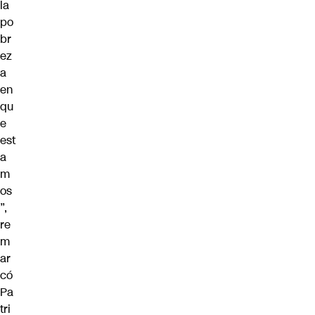
la
po
br
ez
a
en
qu
e
est
a
m
os
”,
re
m
ar
có
Pa
tri