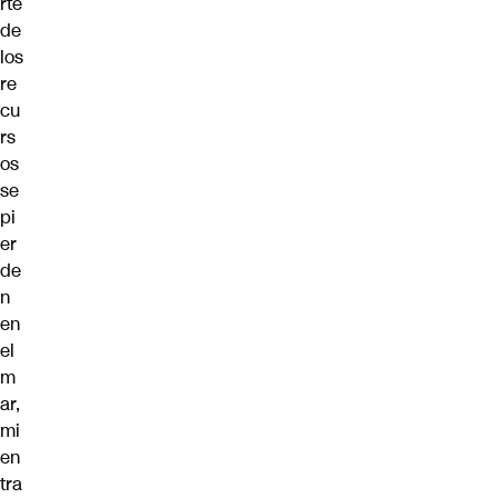
rte
de
los
re
cu
rs
os
se
pi
er
de
n
en
el
m
ar,
mi
en
tra