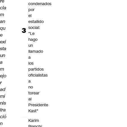
re
condenados
cla
por
m
el
an
estallido
social:
qu
"Le
e
hago
exi
un
sta
llamado
un
a
a
los
m
partidos
oficialistas
ejo
a
r
no
ad
torear
mi
al
nis
Presidente
tra
Kast"
ció
Karim
n
Bianchi