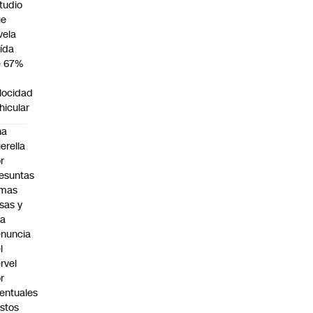
tudio
ue
vela
ída
e 67%
n
locidad
hicular
na
erella
r
esuntas
rmas
lsas y
na
nuncia
l
rvel
r
entuales
stos