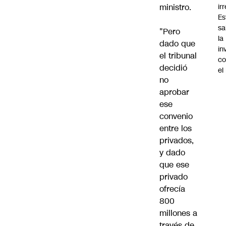
ir
ministro.
Es
sa
"Pero
la
dado que
in
el tribunal
co
decidió
el
no
aprobar
ese
convenio
entre los
privados,
y dado
que ese
privado
ofrecía
800
millones a
través de