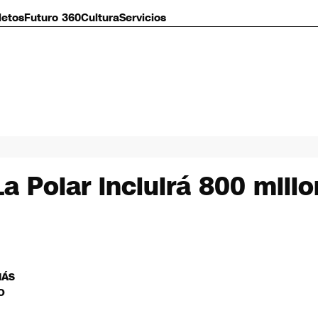
letos
Futuro 360
Cultura
Servicios
a Polar incluirá 800 mill
MÁS
O