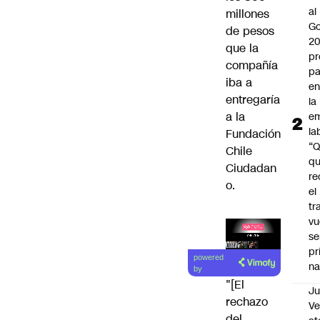
al
millones
Go
de pesos
2
que la
pr
compañía
pa
iba a
en
entregaría
la
a la
em
la
Fundación
“
Chile
q
Ciudadan
re
o.
el
tr
vu
se
Lea el
pr
powered
na
artículo
by
"[El
Ju
rechazo
V
del