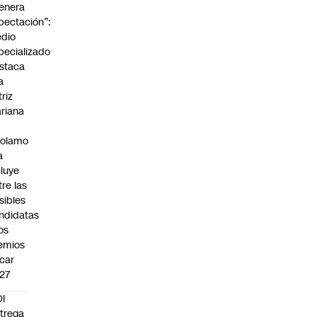
enera
pectación”:
dio
pecializado
staca
a
triz
riana
rolamo
a
cluye
tre las
sibles
ndidatas
los
emios
car
27
I
trega