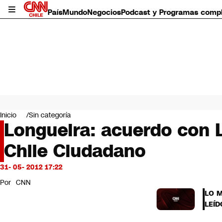
País
Mundo
Negocios
Podcast y Programas comp
País
Mundo
Inicio
Sin categoría
Negocios
Longueira: acuerdo con L
Deportes
Chile Ciudadano
Programas completos
Cultura
Servicios
31- 05- 2012 17:22
Bits
Por
CNN
CNN Data
LO 
CNN tiempo
LEÍD
Futuro 360
Opinión