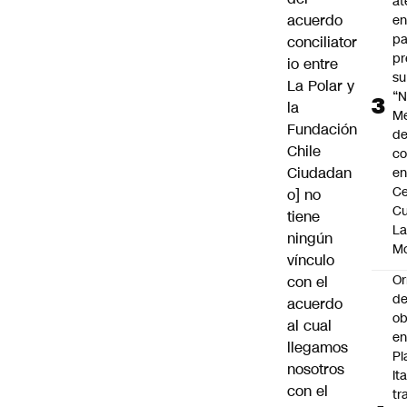
at
acuerdo
en
pa
conciliator
pr
io entre
su
La Polar y
“N
la
M
Fundación
de
Chile
co
Ciudadan
en
Ce
o] no
Cu
tiene
L
ningún
M
vínculo
Or
con el
de
acuerdo
ob
al cual
e
llegamos
Pl
nosotros
Ita
con el
tr