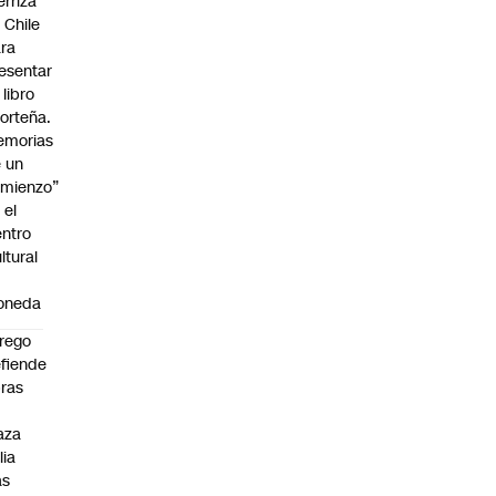
erriza
 Chile
ra
esentar
 libro
orteña.
emorias
 un
mienzo”
 el
ntro
ltural
a
oneda
rego
fiende
ras
n
aza
lia
as