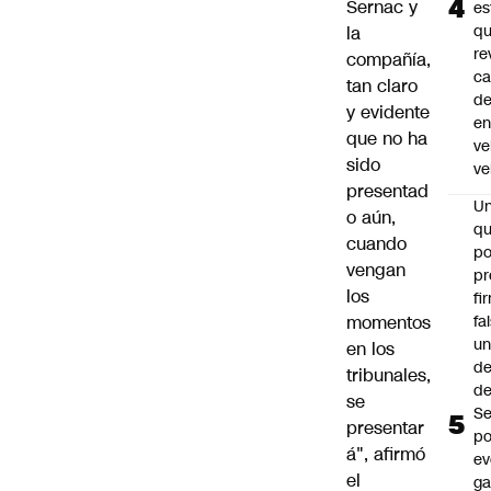
Sernac y
es
q
la
re
compañía,
ca
tan claro
d
y evidente
e
que no ha
ve
sido
ve
presentad
U
o aún,
qu
cuando
po
vengan
pr
los
fi
fa
momentos
u
en los
de
tribunales,
de
se
Se
presentar
po
á", afirmó
ev
el
ga