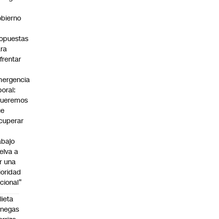
bierno
0
opuestas
ra
frentar
ergencia
boral:
Queremos
ue
cuperar
abajo
elva a
r una
ioridad
cional”
lieta
enegas