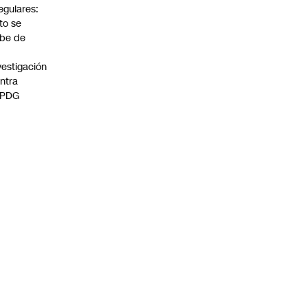
regulares:
to se
be de
vestigación
ntra
 PDG