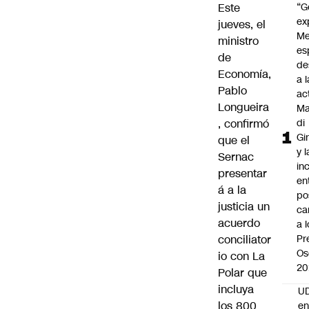
Este
“G
ex
jueves, el
Me
ministro
es
de
de
Economía,
a l
Pablo
ac
Longueira
Ma
, confirmó
di
Gi
que el
y l
Sernac
in
presentar
en
á a la
po
justicia un
ca
acuerdo
a 
conciliator
Pr
Os
io con La
20
Polar que
incluya
UD
los 800
en