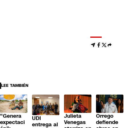
LEE TAMBIÉN
“Genera
Julieta
Orrego
UDI
expectaci
Venegas
defiende
entrega al