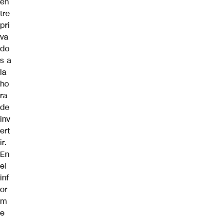
en
tre
pri
va
do
s a
la
ho
ra
de
inv
ert
ir.
En
el
inf
or
m
e