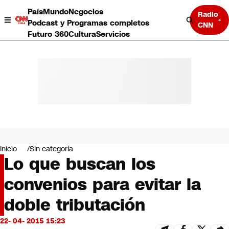
País
Mundo
Negocios
Radio
Podcast y Programas completos
CNN
Futuro 360
Cultura
Servicios
País
Mundo
Negocios
Inicio
Sin categoría
Lo que buscan los
Deportes
Programas completos
convenios para evitar la
Cultura
Servicios
doble tributación
Bits
CNN Data
22- 04- 2015 15:23
CNN tiempo