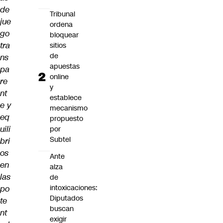
de
Tribunal
jue
ordena
go
bloquear
tra
sitios
de
ns
apuestas
pa
online
re
y
nt
establece
e y
mecanismo
eq
propuesto
uili
por
Subtel
bri
os
Ante
en
alza
las
de
intoxicaciones:
po
Diputados
te
buscan
nt
exigir