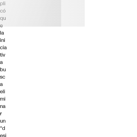
pli
có
qu
e
la
ini
cia
tiv
a
bu
sc
a
eli
mi
na
r
un
“d
esi