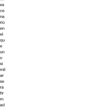
es
ce
na
rio
en
el
qu
e
un
o
si
mil
ar
se
rá
fir
m
ad