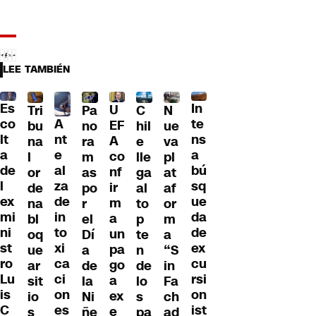
LEE TAMBIÉN
Es
In
U
Tri
Pa
C
N
A
co
te
EF
bu
no
hil
ue
nt
lt
ns
A
na
ra
e
va
e
a
a
co
l
m
lle
pl
al
de
bú
nf
or
as
ga
at
za
l
sq
ir
de
po
al
af
de
ex
ue
m
na
r
to
or
in
mi
da
a
bl
el
p
m
to
ni
de
un
oq
Dí
te
a
xi
st
ex
pa
ue
a
n
“S
ca
ro
cu
go
ar
de
de
in
ci
Lu
rsi
a
sit
la
lo
Fa
on
is
on
ex
io
Ni
s
ch
es
C
ist
e
s
ñe
pa
ad