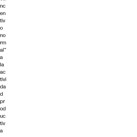
nc
en
tiv
o
no
rm
al”
a
la
ac
tivi
da
d
pr
od
uc
tiv
a