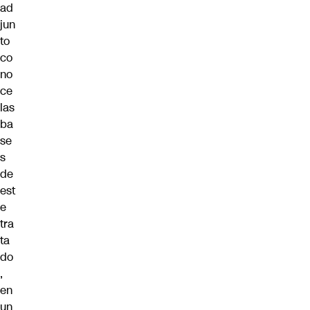
ad
jun
to
co
no
ce
las
ba
se
s
de
est
e
tra
ta
do
,
en
un