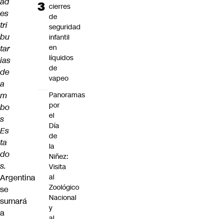
ad
cierres
es
de
tri
seguridad
bu
infantil
en
tar
líquidos
ias
de
de
vapeo
a
m
Panoramas
por
bo
el
s
Día
Es
de
ta
la
do
Niñez:
s.
Visita
Argentina
al
Zoológico
se
Nacional
sumará
y
a
al