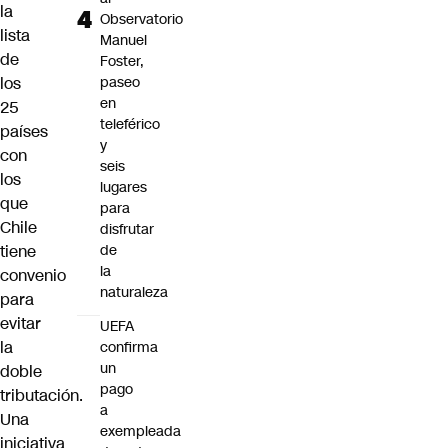
la
Observatorio
lista
Manuel
de
Foster,
los
paseo
en
25
teleférico
países
y
con
seis
los
lugares
que
para
Chile
disfrutar
tiene
de
la
convenio
naturaleza
para
evitar
UEFA
la
confirma
un
doble
pago
tributación.
a
Una
exempleada
iniciativa