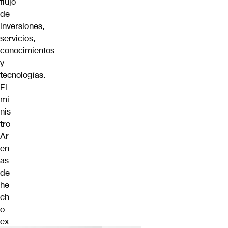
flujo
de
inversiones,
servicios,
conocimientos
y
tecnologías.
El
mi
nis
tro
Ar
en
as
de
he
ch
o
ex