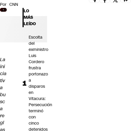
Por
CNN
Futuro 360
LO
Opinión
MÁS
LEÍDO
Escolta
del
exministro
Luis
La
Cordero
ini
frustra
cia
portonazo
tiv
a
disparos
a
en
bu
Vitacura:
sc
Persecución
a
terminó
re
con
gl
cinco
as
detenidos